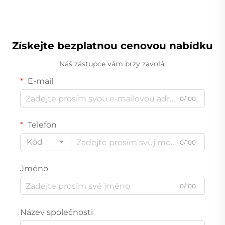
pomáhají usnout
Zdravotní břišní břišní
slim patch
Získejte bezplatnou cenovou nabídku
Náš zástupce vám brzy zavolá.
E-mail
0/100
Telefon
Kód
0/100
Jméno
0/100
Název společnosti