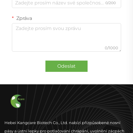
0/200
Zpráva
0/1000
Odeslat
Hebei Kangcare Biotech Co., Ltd. nabízí přizpůsobené nosní
pásy a ústní lepky pro potlačování chrápání, uvolnění zácpách