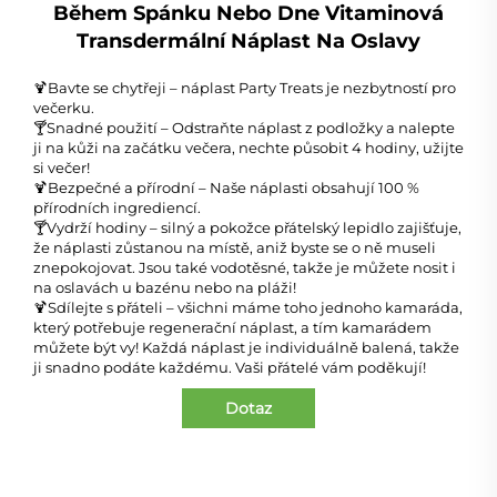
Během Spánku Nebo Dne Vitaminová
Transdermální Náplast Na Oslavy
🍹Bavte se chytřeji – náplast Party Treats je nezbytností pro
večerku.
🍸Snadné použití – Odstraňte náplast z podložky a nalepte
ji na kůži na začátku večera, nechte působit 4 hodiny, užijte
si večer!
🍹Bezpečné a přírodní – Naše náplasti obsahují 100 %
přírodních ingrediencí.
🍸Vydrží hodiny – silný a pokožce přátelský lepidlo zajišťuje,
že náplasti zůstanou na místě, aniž byste se o ně museli
znepokojovat. Jsou také vodotěsné, takže je můžete nosit i
na oslavách u bazénu nebo na pláži!
🍹Sdílejte s přáteli – všichni máme toho jednoho kamaráda,
který potřebuje regenerační náplast, a tím kamarádem
můžete být vy! Každá náplast je individuálně balená, takže
ji snadno podáte každému. Vaši přátelé vám poděkují!
Dotaz