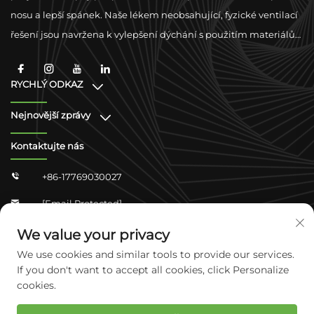
nosu a lepší spánek. Naše lékem neobsahující, fyzické ventilací
řešení jsou navržena k vylepšení dýchání s použitím materiálů
nejvyšší kvality a podpory globálního dodržování předpisů.
RYCHLÝ ODKAZ
Nejnovější zprávy
Kontaktujte nás
+86-17769030027

[email Protected]

Zhongshan Shangjun 4-304, Okrsek Yuhua,
We value your privacy

Šijťiachtchuang, Cheběj, Čína
We use cookies and similar tools to provide our services.
If you don't want to accept all cookies, click Personalize
cookies.
Copyright © 2026 Hebei Kangcare Biotech Co., Ltd. Všechna