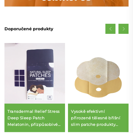
Doporučené produkty
Transdermal Relief Stress
Vysokě efektivní
Deep Sleep Patch
přirozené tělesné břišní
Melatonin, přizpůsobivé
slim patche produkty
přírodní ingredience
Rychlé slimming patch