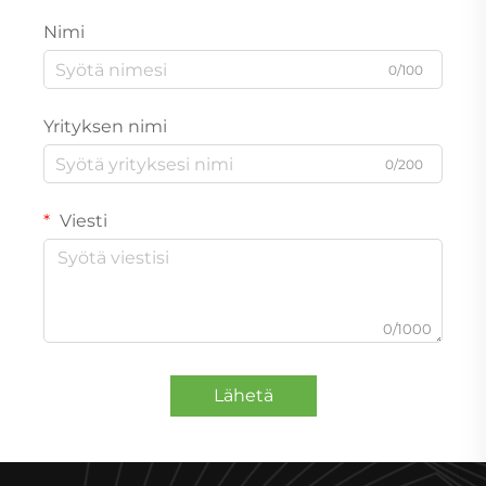
Nimi
0/100
Yrityksen nimi
0/200
Viesti
0/1000
Lähetä