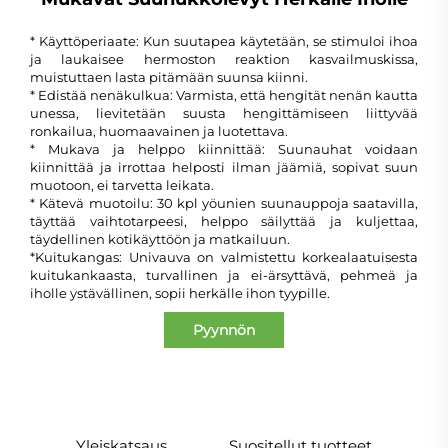
* Käyttöperiaate: Kun suutapea käytetään, se stimuloi ihoa
ja laukaisee hermoston reaktion kasvailmuskissa,
muistuttaen lasta pitämään suunsa kiinni.
* Edistää nenäkulkua: Varmista, että hengität nenän kautta
unessa, lievitetään suusta hengittämiseen liittyvää
ronkailua, huomaavainen ja luotettava.
* Mukava ja helppo kiinnittää: Suunauhat voidaan
kiinnittää ja irrottaa helposti ilman jäämiä, sopivat suun
muotoon, ei tarvetta leikata.
* Kätevä muotoilu: 30 kpl yöunien suunauppoja saatavilla,
täyttää vaihtotarpeesi, helppo säilyttää ja kuljettaa,
täydellinen kotikäyttöön ja matkailuun.
*Kuitukangas: Univauva on valmistettu korkealaatuisesta
kuitukankaasta, turvallinen ja ei-ärsyttävä, pehmeä ja
iholle ystävällinen, sopii herkälle ihon tyypille.
Pyynnön
lähettäminen
Yleiskatsaus
Suositellut tuotteet