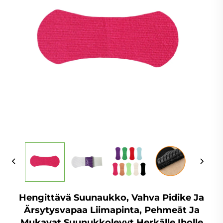
Hengittävä Suunaukko, Vahva Pidike Ja
Ärsytysvapaa Liimapinta, Pehmeät Ja
Mukavat Suunukkolevyt Herkälle Iholle