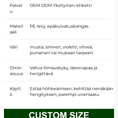
Palvel
OEM ODM Yksityinen etiketti
u
Materi
PE-levy, epäkuivatuskangas
aali
Väri
musta, sininen, violetti, vihreä,
punainen tai mukaan tarpeen
Omin
Vahva liimauskyky, latexvapaa ja
aisuus
hengittävä
Käytt
Estää höhkeämisen, kehittää nenäkään
ö
hengityksen, parempi unenlaatu