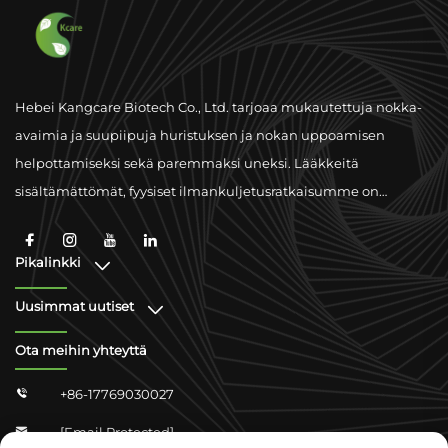
Hebei Kangcare Biotech Co., Ltd. tarjoaa mukautettuja nokka-
avaimia ja suupiipuja huristuksen ja nokan uppoamisen
helpottamiseksi sekä paremmaksi uneksi. Lääkkeitä
sisältämättömät, fyysiset ilmankuljetusratkaisumme on
suunniteltu parantamaan hengitystä korkealaatuisilla
materiaaleilla ja globaalin noudattamiskyvyn tuella.
Pikalinkki
Uusimmat uutiset
Ota meihin yhteyttä
+86-17769030027

[email Protected]
