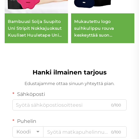
Bambuusi Soija Suupito
Mukautettu logo
Uni Stripit Nokkajuoksut
suihkulippu rouva
Kuuliset Huuletape Uni
keskeyttää suon
Kuljettaessa
hengityksen unta varten
naruhaukkaiden avulla
hypoallergeeninen
liimike unta varten
Hanki ilmainen tarjous
Edustajamme ottaa sinuun yhteyttä pian.
Sähköposti
0/100
Puhelin
Koodi
0/100