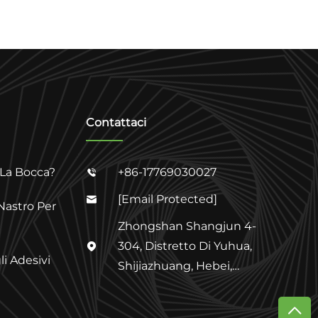
Contattaci
 La Bocca?
+86-17769030027

[email Protected]

Nastro Per
Zhongshan Shangjun 4-
304, Distretto Di Yuhua,

li Adesivi
Shijiazhuang, Hebei,
Cina