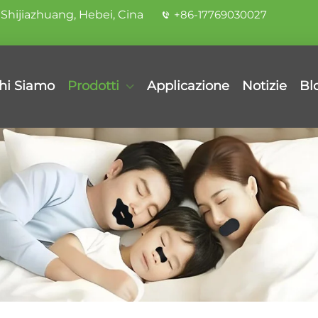
Shijiazhuang, Hebei, Cina
+86-17769030027
hi Siamo
Prodotti
Applicazione
Notizie
Bl