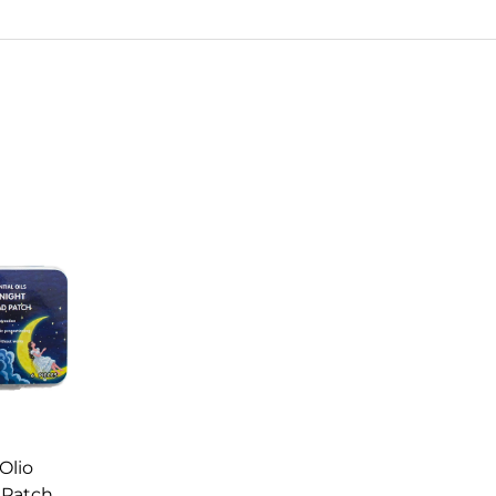
 Olio
i Patches