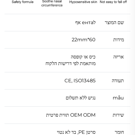
שם המוצר
לента אף
מידות
60*22mm
אריזה
כיס או קופסה
מותאמת לפי דרישות הלקוח
תעודה
CE, ISO13485
mẫu
נגיש ללא תשלום
שירות
OEM ODM תווית פרטית
חומר
סרטן PE, בד לא נטוי