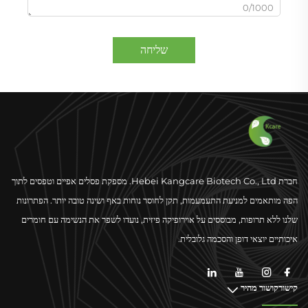
0/1000
שליחה
חברת Hebei Kangcare Biotech Co., Ltd. מספקת פסלים אפיים וטפסים לתוך
הפה מותאמים למניעת התעמעמות, תקן לחוסר נוחות באף ושינה טובה יותר. הפתרונות
שלנו ללא תרופות, מבוססים על אוירופיקה פיזית, נועדו לשפר את הנשימה עם חומרים
איכותיים יוצאי דופן והסכמה גלובלית.
קישורקושור מהיר