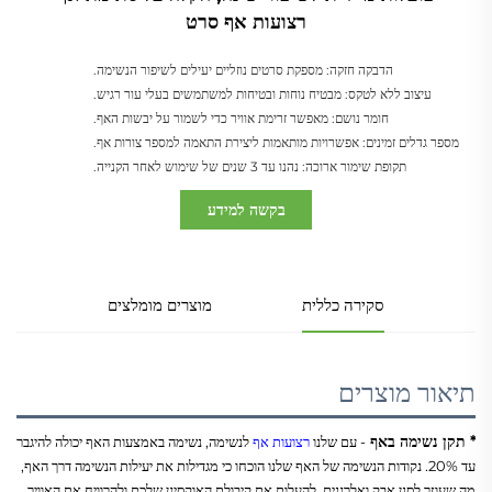
רצועות אף סרט
הדבקה חזקה: מספקת סרטים נוזליים יעילים לשיפור הנשימה.
עיצוב ללא לטקס: מבטיח נוחות ובטיחות למשתמשים בעלי עור רגיש.
חומר נושם: מאפשר זרימת אוויר כדי לשמור על יבשות האף.
מספר גדלים זמינים: אפשרויות מותאמות ליצירת התאמה למספר צורות אף.
תקופת שימור ארוכה: נהנו עד 3 שנים של שימוש לאחר הקנייה.
בקשה למידע
סקירה כללית
מוצרים מומלצים
תיאור מוצרים
* תקן נשימה באף 
- עם שלנו 
רצועות אף 
לנשימה, נשימה באמצעות האף יכולה להיגבר 
עד 20%. נקודות הנשימה של האף שלנו הוכחו כי מגדילות את יעילות הנשימה דרך האף, 
מה שעוזר לסנן אבק ואלרגנים, להעלות את קיבולת האוקסיגן שלכם ולהרוויח את האוויר 