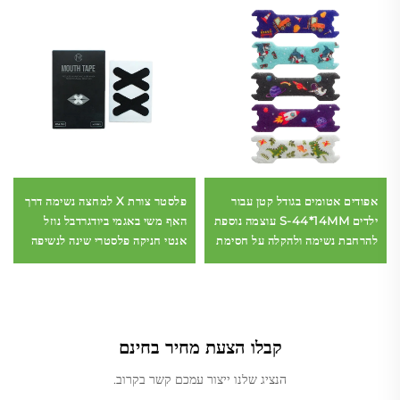
אפודים אטומים בגודל קטן עבור
פלסטר צורת X למחצה נשימה דרך
ילדים S-44*14MM עוצמה נוספת
האף משי באגמי ביודגרדבל נוזל
להרחבת נשימה ולהקלה על חסימת
אנטי חניקה פלסטרי שינה לנשיפה
האף לאף ילדים
בשינה
קבלו הצעת מחיר בחינם
הנציג שלנו ייצור עמכם קשר בקרוב.