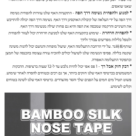
שאנו שואפים. 
* למנוע ולהפחית נשימה דרך הפה 
- התקעיות האף שלנו עוזרות להפחית נשימה 
דרך הפה על ידי העלאה של קיבולת האוקסיגן דרך האף. נשימה דרך הפה יכולה להתייבש 
את השיניים והרקמה שמכסה את הפה והיא גם פחות יעילה מנשימה דרך האף. 
* להפחית חרחרת 
- שימוש בתקעיות האף שלנו למניעת חרחרת יכול לעזור להפחית 
ולטפל בלילות מפריעים עבורך ולידך 
שותף파트נר. על ידי הרחבת התעלומה האף, שיעול מופחת והנושם יכול להנות משינה 
שקטה בלילה. פסיפי הנשימה שלנו לשיעול יכולים להוכיח עזרה עצומה בהכנסה של חמצן 
ובתפקוד התעלומה האפורה. 
* דבק חזק אבל רך 
- 1 פס אפי יכול להיות נלבש עד ל-12 שעות ברציפות. הדבקות 
המשמשים בכרטיסי האף שלנו חזקים ביותר, אך גם רכים ובטוחים להסרה לאחר שימוש. 
פשוט תטיל מים חמים על הפנים שלך והסר מהצדדים. כרטיסי האף שלנו לשינה בטוחים 
וקלים לשימוש. 