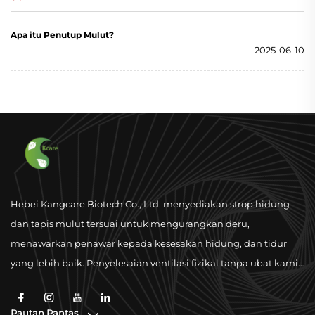
di kalangan generasi muda, terutamanya Gen Z a...
Apa itu Penutup Mulut?
2025-06-10
Hebei Kangcare Biotech Co., Ltd. menyediakan strop hidung
dan tapis mulut tersuai untuk mengurangkan deru,
menawarkan penawar kepada kesesakan hidung, dan tidur
yang lebih baik. Penyelesaian ventilasi fizikal tanpa ubat kami
dirancang untuk membaiki pernafasan dengan bahan
berkualiti tinggi dan sokongan kelayakan global.
Pautan Pantas