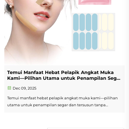
Temui Manfaat Hebat Pelapik Angkat Muka
Kami—Pilihan Utama untuk Penampilan Segar
dan Tersusun Tanpa Kerepotan
Dec 09, 2025
Temui manfaat hebat pelapik angkat muka kami—pilihan
utama untuk penampilan segar dan tersusun tanpa
kerepotan. Inilah sebabnya ia menonjol: 1. Angkatan Segera
dan Tepat Dibina dengan reka bentuk ultra nipis dan
fleksibel, pelapik ini ...