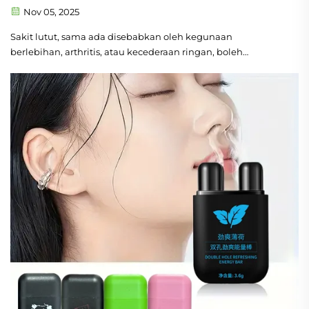
Penjagaan
Nov 05, 2025
Sakit lutut, sama ada disebabkan oleh kegunaan
berlebihan, arthritis, atau kecederaan ringan, boleh
mengganggu aktiviti harian dan menghalang pergerakan.
Bagi mereka yang mencari pelegaan terarah tanpa
kesulitan pil atau krim yang melekit, pelekat pelega sakit
lutut telah muncul sebagai penyelesaian yang praktikal dan
e...