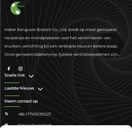
Hebei Kangcare Biotech Co., Ltd. biedt op maat gemaakte
neusstrips en mondplakaten voor het verminderen van
snurken, verlichting bij een verstopte neus en betere slaap.
Onze geneesmiddelenvrije, fysieke ventilatiesystemen zijn
ontworpen om het ademen te verbeteren met superieure
materialen en wereldwijde nalevingsondersteuning.
Snelle link
Laatste Nieuws
Neem contact op
+86-17769030027

[email Protected]
