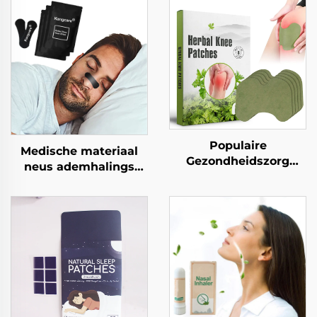
Populaire
Medische materiaal
Gezondheidszorg
neus ademhalings
Kruidige Ingrediënten
tapes voor atleten
Efficiënte Kniepijn
sport sterke lijm neus
Opluchtingsplakkaat
strips voor snurken
Kruidige
verlichting
Kniespierplaster voor
ademhaling neus
Pijnbestrijding
strips