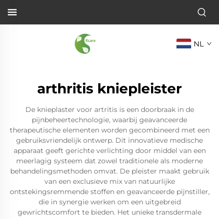
NL
arthritis kniepleister
De knieplaster voor artritis is een doorbraak in de
pijnbeheertechnologie, waarbij geavanceerde
therapeutische elementen worden gecombineerd met een
gebruiksvriendelijk ontwerp. Dit innovatieve medische
apparaat geeft gerichte verlichting door middel van een
meerlagig systeem dat zowel traditionele als moderne
behandelingsmethoden omvat. De pleister maakt gebruik
van een exclusieve mix van natuurlijke
ontstekingsremmende stoffen en geavanceerde pijnstiller,
die in synergie werken om een uitgebreid
gewrichtscomfort te bieden. Het unieke transdermale