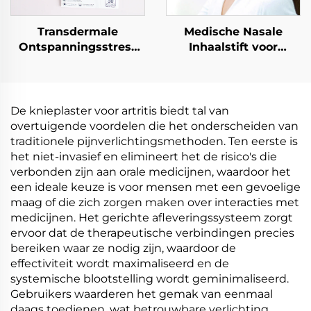
Transdermale
Medische Nasale
Ontspanningsstress
Inhaalstift voor
Diepe Slapen Plakker
Neusverstopping
Melatonine,
Goede Kwaliteit
aangepaste
Verkoelende
Natuurlijke
Vernieuwende Stift
De knieplaster voor artritis biedt tal van
Ingrediënten Helpen
Gemakkelijk
overtuigende voordelen die het onderscheiden van
bij slapen Sticker
Meenemen Inhaaltube
traditionele pijnverlichtingsmethoden. Ten eerste is
Patch
het niet-invasief en elimineert het de risico's die
verbonden zijn aan orale medicijnen, waardoor het
een ideale keuze is voor mensen met een gevoelige
maag of die zich zorgen maken over interacties met
medicijnen. Het gerichte afleveringssysteem zorgt
ervoor dat de therapeutische verbindingen precies
bereiken waar ze nodig zijn, waardoor de
effectiviteit wordt maximaliseerd en de
systemische blootstelling wordt geminimaliseerd.
Gebruikers waarderen het gemak van eenmaal
daags toedienen, wat betrouwbare verlichting