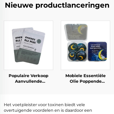
Nieuwe productlanceringen
Populaire Verkoop
Mobiele Essentiële
Aanvullende
Olie Poppende
Benodigde Vitaminen
Bolletjes Mosquito-
Gezond Product Multi-
repellent Plakkaat
Vitamine Topical
Mosquito-repellent
Patch voor Welzijn
Stickers om Muggen
Het voetpleister voor toxinen biedt vele
Ondersteuning
op Afstand te Houden
overtuigende voordelen en is daardoor een