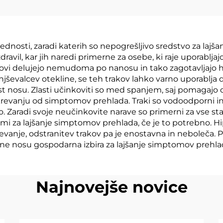
estavinami za
nkovito olajšavo
bolečine in
prednosti, zaradi katerih so nepogrešljivo sredstvo za l
dravil, kar jih naredi primerne za osebe, ki raje uporablj
eprijetnosti v
rakovi delujejo nemudoma po nanosu in tako zagotavljajo hi
kolenu
njševalcev otekline, se teh trakov lahko varno uporablja d
 nosu. Zlasti učinkoviti so med spanjem, saj pomagajo oh
krevanju od simptomov prehlada. Traki so vodoodporni in
o. Zaradi svoje neučinkovite narave so primerni za vse star
 za lajšanje simptomov prehlada, če je to potrebno. Hip
rjevanje, odstranitev trakov pa je enostavna in neboleča. P
ne nosu gospodarna izbira za lajšanje simptomov prehla
Najnovejše novice