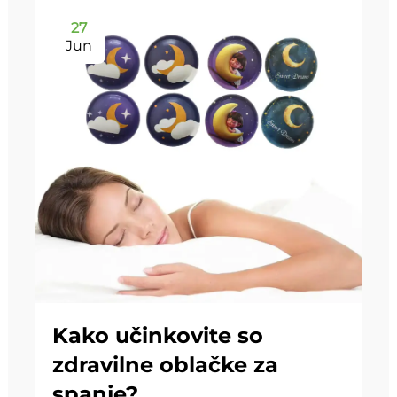
27
Jun
Kako učinkovite so
zdravilne oblačke za
spanje?