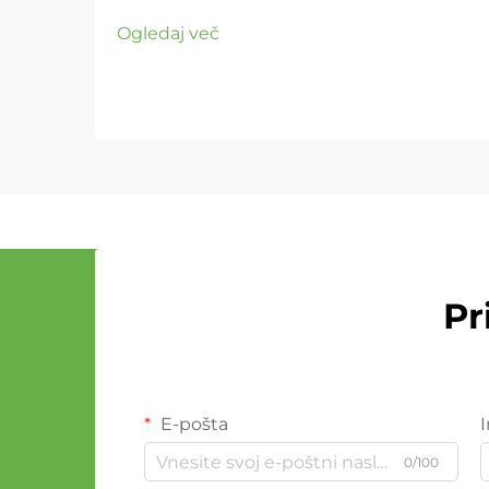
Ogledaj več
Pr
E-pošta
0/100