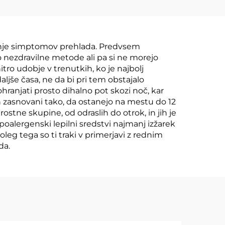
ajšanje simptomov prehlada. Predvsem
ajo nezdravilne metode ali pa si ne morejo
tro udobje v trenutkih, ko je najbolj
aljše časa, ne da bi pri tem obstajalo
ranjati prosto dihalno pot skozi noč, kar
 zasnovani tako, da ostanejo na mestu do 12
ostne skupine, od odraslih do otrok, in jih je
oalergenski lepilni sredstvi najmanj izžarek
oleg tega so ti traki v primerjavi z rednim
da.