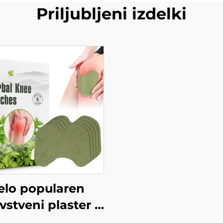
Priljubljeni izdelki
elo popularen
vstveni plaster z
travskimi