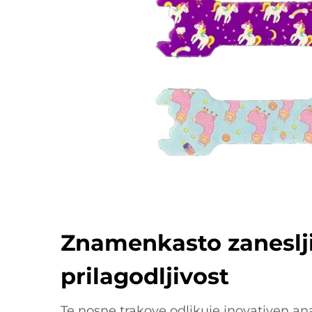
Znamenkasto zaneslji
prilagodljivost
Te nosne trakove odlikuje inovativen ana