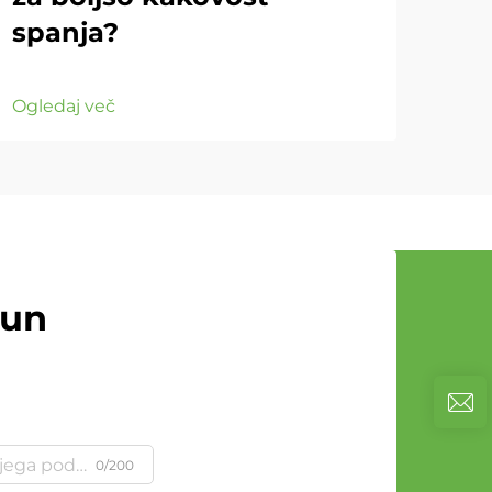
spanja?
Ogle
Ogledaj več
čun
0/200