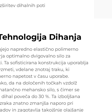
zširitev dihalnih poti
ehnologija Dihanja
čujejo napredno elastično polimerno
arja optimalno dvigovalno silo za
. Ta sofisticirana konstrukcija uporablja
meti, vdelane znotraj traku, ki
erno napetost v času uporabe.
ako, da na določenih točkah vzdolž
 natančno mehansko silo, s čimer se
 dihal poveča do 30 %. Ta izboljšana
 zraka znatno zmanjša naporo pri
adov in zagotavlja takojšnje olajšanje