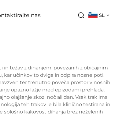
ntaktirajte nas
SL
sti in težav z dihanjem, povezanih z običajnim
u, kar učinkovito dviga in odpira nosne poti.
 navzven ter trenutno poveča prostor v nosnih
hanje opazno lažje med epizodami prehlada.
ajno olajšanje skozi noč ali dan. Vsak trak ima
logija teh trakov je bila klinično testirana in
je splošno kakovost dihanja brez neželenih