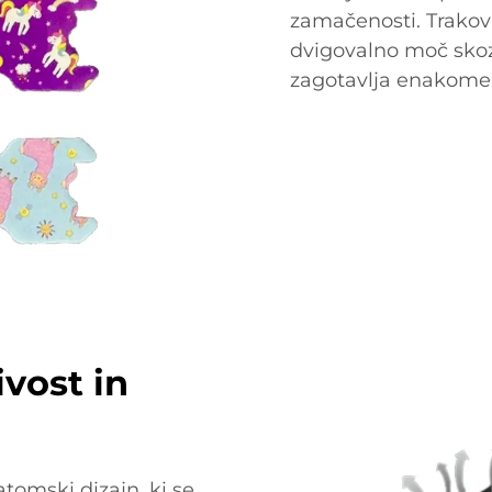
zamačenosti. Trakovi
dvigovalno moč skozi
zagotavlja enakomer
vost in
tomski dizajn, ki se