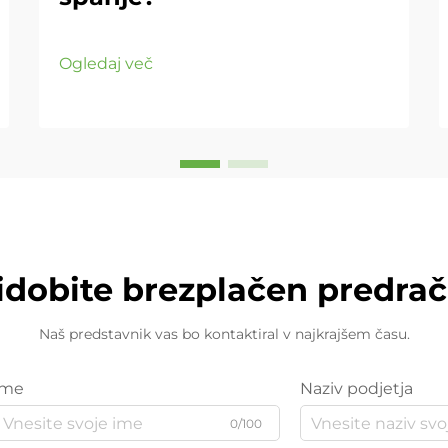
Ogledaj več
idobite brezplačen predra
Naš predstavnik vas bo kontaktiral v najkrajšem času.
Ime
Naziv podjetja
0/100