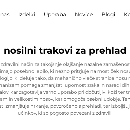
 nas
Izdelki
Uporaba
Novice
Blogi
Ko
nosilni trakovi za prehlad
z zdravilni način za takojšnje olajšanje nazalne zamašeno
 imajo posebno lepilo, ki nežno pritrjuje na mostiček nos
logijo, ki deluje tako, da mehanično vleče stranice nosu
ehanizem pomaga zmanjšati upornost zraka in naredi di
lov, kar zagotavlja varno uporabo pri občutljivi koži ter tr
likam in velikostim nosov, kar omogoča osebni udobje. Tehno
 zmanjšuje hrkanje, povzročeno s prehladi, ter izboljšu
učinkov, ki so pogosto povezani z zdravili.