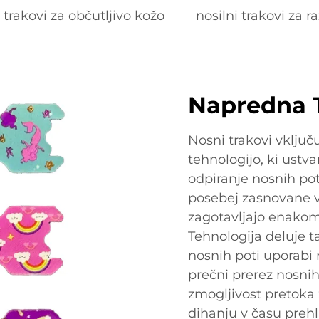
i trakovi za občutljivo kožo
nosilni trakovi za ra
Napredna T
Nosni trakovi vklju
tehnologijo, ki ustv
odpiranje nosnih poti
posebej zasnovane vz
zagotavljajo enakom
Tehnologija deluje t
nosnih poti uporabi
prečni prerez nosnih
zmogljivost pretoka
dihanju v času prehl