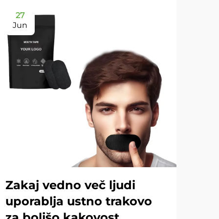
27
2
Jun
Ju
Zakaj vedno več ljudi
Ka
uporablja ustno trakovo
us
za boljšo kakovost