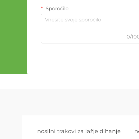
Sporočilo
0/10
nosilni trakovi za lažje dihanje
n