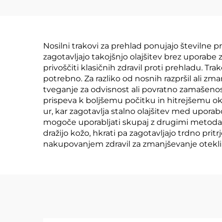
zrakom, za olajšavo
s
bolov pri
uči
menstraacijah in
Nosilni trakovi za prehlad ponujajo številne 
prehodnih pojavih
zagotavljajo takojšnjo olajšitev brez uporabe z
n
privoščiti klasičnih zdravil proti prehladu. T
potrebno. Za razliko od nosnih razpršil ali zma
tveganje za odvisnost ali povratno zamašenost
prispeva k boljšemu počitku in hitrejšemu o
ur, kar zagotavlja stalno olajšitev med uporab
mogoče uporabljati skupaj z drugimi metodami
dražijo kožo, hkrati pa zagotavljajo trdno prit
nakupovanjem zdravil za zmanjševanje otekli