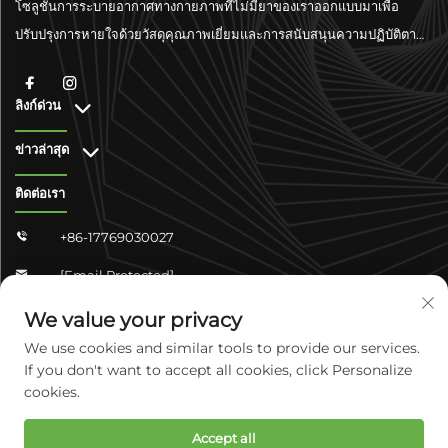
โซลูชันการระบายอากาศทางกายภาพที่ไม่มียาของเราออกแบบมาเพื่อ
ปรับปรุงการหายใจด้วยวัสดุคุณภาพเยี่ยมและการสนับสนุนความปฏิบัติตาม
มาตรฐานระดับโลก
ลิงก์ด่วน
ข่าวล่าสุด
ติดต่อเรา
+86-17769030027

[email Protected]

จงซาน ชางจวิน 4-304 เขตหยูหัว เมืองเสิ่นเจียจวง มณฑลเหอเป่ย
We value your privacy

ประเทศจีน
We use cookies and similar tools to provide our services.
If you don't want to accept all cookies, click Personalize
cookies.
ลิขสิทธิ์ © 2025 บริษัท เคังแคร์ ไบโอเทค จำกัด มณฑลเหอเป่ย สงวนสิทธิ์
Accept all
ทั้งหมด