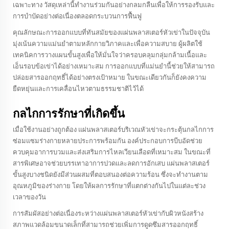
เฉพาะทาง วัสดุเหล่านี้ทำงานร่วมกันอย่างกลมกลืนเพื่อให้การรองรับและ
การบำบัดอย่างต่อเนื่องตลอดกระบวนการฟื้นฟู
คุณลักษณะการออกแบบที่ทันสมัยของแผ่นพลาสเตอร์หัวเข่าในปัจจุบัน
มุ่งเน้นความแม่นยำตามหลักกายวิภาคและเพื่อความสบาย ผู้ผลิตใช้
เทคนิคการวางแผนขั้นสูงเพื่อให้มั่นใจว่าครอบคลุมกลุ่มกล้ามเนื้อและ
เอ็นรอบข้อเข่าได้อย่างเหมาะสม การออกแบบที่แม่นยำนี้ช่วยให้สามารถ
ปล่อยสารออกฤทธิ์ได้อย่างตรงเป้าหมาย ในขณะเดียวกันก็ยังคงความ
ยืดหยุ่นและการเคลื่อนไหวตามธรรมชาติไว้ได้
กลไกการรักษาที่เกิดขึ้น
เมื่อใช้งานอย่างถูกต้อง แผ่นพลาสเตอร์บริเวณหัวเข่าจะกระตุ้นกลไกการ
ซ่อมแซมร่างกายหลายประการพร้อมกัน องค์ประกอบการบีบอัดช่วย
ควบคุมอาการบวมและส่งเสริมการไหลเวียนเลือดที่เหมาะสม ในขณะที่
สารพิเศษอาจช่วยบรรเทาอาการปวดและลดการอักเสบ แผ่นพลาสเตอร์
ขั้นสูงบางชนิดยังมีส่วนผสมที่ตอบสนองต่อความร้อน ซึ่งจะทำงานตาม
อุณหภูมิของร่างกาย โดยให้ผลการรักษาที่แตกต่างกันไปในแต่ละช่วง
เวลาของวัน
การสัมผัสอย่างต่อเนื่องระหว่างแผ่นพลาสเตอร์หัวเข่ากับผิวหนังสร้าง
สภาพแวดล้อมขนาดเล็กที่สามารถช่วยเพิ่มการดูดซึมสารออกฤทธิ์