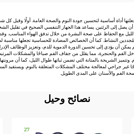
عية تساعد على النوم
النوم والرياضة، مقا
للزيوت والتعرق مع ا
دة جعلتها أداة أساسية لتحسين جودة النوم والصحة العامة. أولًا وقبل كل
قوي
أن يصل إلى الرئتين. يساعد هذا الجهاز التنفسي الصحيح في تقليل الش
لليل مع الحفاظ على صحة البشرة من خلال تدفق الهواء المناسب. وقد
مُجددين النشاط. كما أن الخصائص المضادة للحساسية تجعلها مناسبة ل
م يمكن أن يؤدي إلى تحسين الدورة الدموية للدم، وتعزيز الوظائف الإدرا
خل الفم والحنجرة، مما يقلل من جفاف الفم صباحًا والمشكلات المرت
ميز الشريحة بالمتانة التي تضمن ثباتها طوال الليل، كما أن مرونتها تت
نهجًا غير جراحي لمعالجة مختلف المشكلات المتعلقة بالنوم. ويستفيد ا
حة الفم والأسنان على المدى الطويل.
نصائح وحيل
27