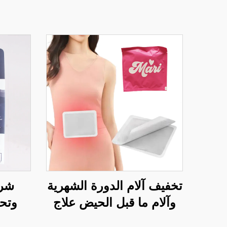
تخفيف آلام الدورة الشهرية
شري
وآلام ما قبل الحيض علاج
وتحس
حراري ملصق مُفعَّل بالهواء
بمل