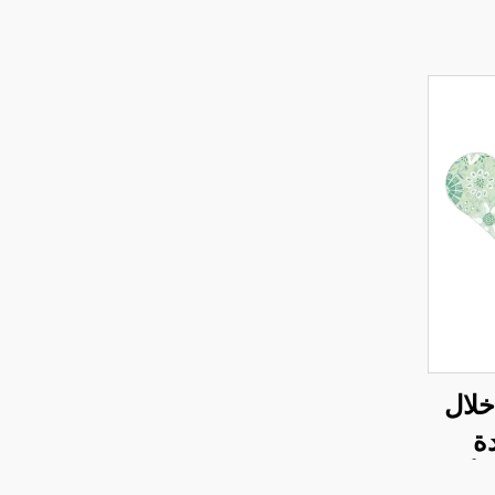
خلال
دة
أثناء