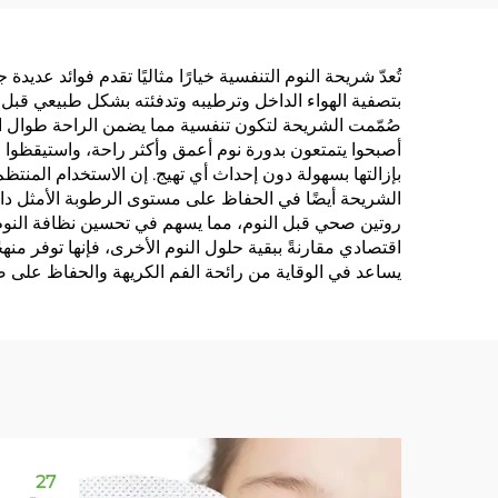
مع لاصق حراري لتخفيف
الطبي
تشنجات الدورة الشهرية
تُعدّ شريحة النوم التنفسية خيارًا مثاليًا تقدم فوائد عدي
بتصفية الهواء الداخل وترطيبه وتدفئته بشكل طبيعي قبل 
صُمّمت الشريحة لتكون تنفسية مما يضمن الراحة طوال ا
أصبحوا يتمتعون بدورة نوم أعمق وأكثر راحة، واستيقظوا 
بإزالتها بسهولة دون إحداث أي تهيج. إن الاستخدام المنتظ
الشريحة أيضًا في الحفاظ على مستوى الرطوبة الأمثل دا
روتين صحي قبل النوم، مما يسهم في تحسين نظافة النوم. وتت
اقتصادي مقارنةً ببقية حلول النوم الأخرى، فإنها توفر م
يساعد في الوقاية من رائحة الفم الكريهة والحفاظ على ص
27