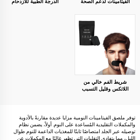
الفيتامينات لدعم الصحة
الدرجة الطبية للازدحام
والرفاهية، منتج فيتامينات
الأنفي، عصا تبريد ومنعشة
ضروري مطلوب للصحة
ذات جودة عالية سهلة الحمل
شريط الفم خالي من
اللاتكس وقليل التسبب
بالحساسية لتحسين جودة
النوم، شريط الفم للنوم
لتنفس أنف أفضل
توفر ملصق الفيتامينات النومية مزايا عديدة مقارنةً بالأدوية
والمكملات التقليدية المُساعدة على النوم. أولاً، يضمن نظام
توصيله عبر الجلد امتصاصًا ثابتًا للمغذيات الداعمة للنوم طوال
الليل، مما يتفادى التقلبات التي تظهر غالبًا مع المكملات عن