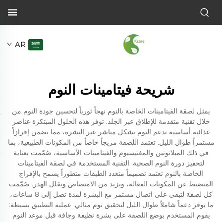
AR
شريحة فيتامينات النوم
يمثل لصقة الفيتامينات الخاصة بالنوم نهجاً ثورياً لتحسين جودة النوم من
خلال تقنية متقدمة للإطلاق عبر الجلد. توفر هذه الحلول المبتكرة عناصر
غذائية أساسية تدعم النوم بشكل مباشر عبر البشرة، مما يضمن إفرازاً
مستمراً طوال الليل. تعتمد اللصقة مزيجاً خاصاً من المكونات الطبيعية، بما
في ذلك الميلاتونين والمغنيسيوم والفيتامينات الأساسية، صُمّمت بعناية
لتحفيز دورة النوم الصحية. التقنية المستخدمة في لصقة الفيتامينات
الخاصة بالنوم تعتمد تصميماً متعدد الطبقات متطوراً يسمح بالإفراج
المنضبط عن المكونات الفعالة، ويزيد من الامتصاص ويقلل الهدر. صُمّمت
كل لصقة لتبقى على اتصال مستمر مع البشرة لمدة تصل إلى 8 ساعات،
ما يوفر دعماً شاملاً طوال الليل لتحقيق نوم مثالي. عملية التطبيق بسيطة:
يقوم المستخدم بوضع اللصقة على بشرة نظيفة وجافة قبل موعد النوم