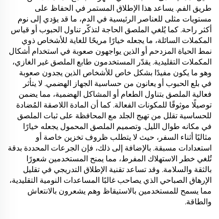
طريق الفم. يساعد هذا الإطلاق المستمر في الحفاظ على
مستويات مثلى للعناصر الرئيسية في الدم، ما قد يؤدي إلى نوم
أكثر راحة. كما يُلغي الملصق الحاجة لتذكّر تناول الحبوب أو قياس
المكملات السائلة، ما يجعله خيارًا مريحًا للغاية للأشخاص ذوي
نمط الحياة المزدحم أو الذين يواجهون صعوبة في استخدام أشكال
المكملات التقليدية. يقدّر المستخدمون طابع الملصق غير الغازي،
وهو ما يكون مفيدًا بشكل خاص للأشخاص الذين يجدون صعوبة
في بلع الحبوب أو يعانون من حساسية الجهاز الهضمي. لا يتأثر
فعالية الملصق بتناول الطعام أو المشاكل الهضمية، مما يضمن
توصيلًا موثوقًا للمكونات الفعالة. كما أن المادة اللاصقة المُضادة
للحساسية تقلل من تهيج الجلد مع المحافظة على ثبات الملصق
في مكانه طوال الليل. وتصميم الملصق المحمول يجعله خيارًا
مثاليًا أثناء السفر، حيث لا يتطلب ظروف تخزين خاصة أو
استعدادات مسبقة. بالإضافة إلى ذلك، فإن الجرعات المحددة بدقة
تُلغي خطر الاستهلاك المفرط، مما يمنح المستخدمين شعورًا
بالثقة والسلامة. وقد تساعد تقنية الإطلاق التدريجي في تقليل
الإرهاق الصباحي الذي يصاحب غالبًا المساعدات النومية التقليدية،
مما يسمح للمستخدمين بالاستيقاظ وهم يشعرون بالانتعاش
والطاقة.