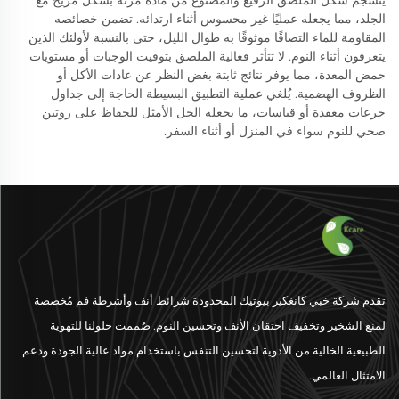
ينسجم شكل الملصق الرفيع والمصنوع من مادة مرنة بشكل مريح مع
الجلد، مما يجعله عمليًا غير محسوس أثناء ارتدائه. تضمن خصائصه
المقاومة للماء التصاقًا موثوقًا به طوال الليل، حتى بالنسبة لأولئك الذين
يتعرقون أثناء النوم. لا تتأثر فعالية الملصق بتوقيت الوجبات أو مستويات
حمض المعدة، مما يوفر نتائج ثابتة بغض النظر عن عادات الأكل أو
الظروف الهضمية. يُلغي عملية التطبيق البسيطة الحاجة إلى جداول
جرعات معقدة أو قياسات، ما يجعله الحل الأمثل للحفاظ على روتين
صحي للنوم سواء في المنزل أو أثناء السفر.
تقدم شركة خبي كانغكير بيوتيك المحدودة شرائط أنف وأشرطة فم مُخصصة
لمنع الشخير وتخفيف احتقان الأنف وتحسين النوم. صُممت حلولنا للتهوية
الطبيعية الخالية من الأدوية لتحسين التنفس باستخدام مواد عالية الجودة ودعم
الامتثال العالمي.