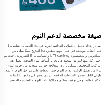
صيغة مخصصة لدعم النوم
لقد تم إعداد خليط المكملات الغذائية الفريد في هذا اللصقات بعناية بناءً
على أبحاث موسعة في علم النوم. يتضمن هذا المزيج نسبًا مثلى من
الميلاتونين والمغنيسيوم وL-Theanine والفيتامينات B الضرورية، حيث تم
اختيار كل منها لدورها المحدد في تعزيز أنماط النوم الصحية. يعمل هذا
التركيب المخصص بشكل تآزري لمعالجة جوانب متعددة من جودة النوم،
بدءًا من تقليل الوقت اللازم للنوم حتى الحفاظ على مراحل النوم الأعمق
طوال الليل. تضمن الجرعات الدقيقة أن يتم توفير كل مكون بالكميات
الأكثر فعالية، وفي توقيت يتناغم مع الإيقاعات اليومية الطبيعية للجسم.