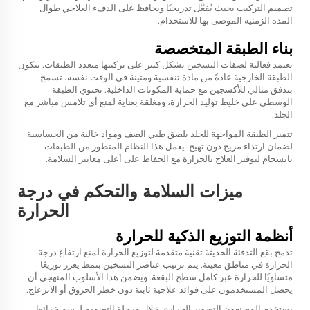
تصميم التركيب بحيث يُفعَّل تدريجيًا ويحافظ على الدفء العلاجي طوال
المدة الزمنية الموصى بها للاستخدام.
بناء الطبقة المتخصصة
يعتمد فعالية لصقات التسخين بشكل كبير على تركيبها متعدد الطبقات. تتكون
الطبقة الخارجية عادةً من مادة تنفسية ومتينة في الوقت نفسه، تسمح
بتدفق مثالي للأكسجين مع حماية المكونات الداخلية. تحتوي الطبقة
الوسطى على خليط توليد الحرارة، ومغلقة بعناية لمنع أي تلامس مباشر مع
الجلد.
تتميز الطبقة المواجهة للجلد بلصق طبي الصف ومواد خالية من الحساسية
لضمان ارتداء مريح دون تهيج. يعمل هذا النظام المتطور من الطبقات
بانسجام لتوفير العلاج بالحرارة مع الحفاظ على أعلى معايير السلامة.
ميزات السلامة والتحكم في درجة
الحرارة
أنظمة التوزيع الذكية للحرارة
تدمج بقع التدفئة الحديثة تقنية متقدمة لتوزيع الحرارة لمنع ارتفاع درجة
الحرارة في مناطق معينة. يتم ترتيب عناصر التسخين بنمط يعزز توزيعًا
متساويًا للحرارة عبر كامل سطح البقعة. ويضمن هذا الأسلوب المنهجي أن
يحصل المستخدمون على فوائد علاجية ثابتة دون خطر الحروق أو الانزعاج.
يستخدم المصنعون التصوير الحراري خلال مرحلة التصميم لرسم خرائط