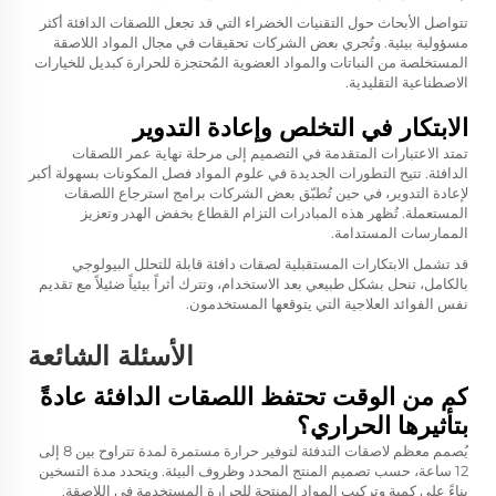
تتواصل الأبحاث حول التقنيات الخضراء التي قد تجعل اللصقات الدافئة أكثر
مسؤولية بيئية. وتُجري بعض الشركات تحقيقات في مجال المواد اللاصقة
المستخلصة من النباتات والمواد العضوية المُحتجزة للحرارة كبديل للخيارات
الاصطناعية التقليدية.
الابتكار في التخلص وإعادة التدوير
تمتد الاعتبارات المتقدمة في التصميم إلى مرحلة نهاية عمر اللصقات
الدافئة. تتيح التطورات الجديدة في علوم المواد فصل المكونات بسهولة أكبر
لإعادة التدوير، في حين تُطبّق بعض الشركات برامج استرجاع اللصقات
المستعملة. تُظهر هذه المبادرات التزام القطاع بخفض الهدر وتعزيز
الممارسات المستدامة.
قد تشمل الابتكارات المستقبلية لصقات دافئة قابلة للتحلل البيولوجي
بالكامل، تنحل بشكل طبيعي بعد الاستخدام، وتترك أثراً بيئياً ضئيلاً مع تقديم
نفس الفوائد العلاجية التي يتوقعها المستخدمون.
الأسئلة الشائعة
كم من الوقت تحتفظ اللصقات الدافئة عادةً
بتأثيرها الحراري؟
يُصمم معظم لاصقات التدفئة لتوفير حرارة مستمرة لمدة تتراوح بين 8 إلى
12 ساعة، حسب تصميم المنتج المحدد وظروف البيئة. ويتحدد مدة التسخين
بناءً على كمية وتركيب المواد المنتجة للحرارة المستخدمة في اللاصقة.