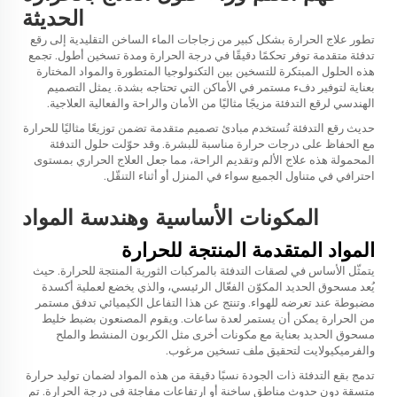
الحديثة
تطور علاج الحرارة بشكل كبير من زجاجات الماء الساخن التقليدية إلى رقع
تدفئة متقدمة توفر تحكمًا دقيقًا في درجة الحرارة ومدة تسخين أطول. تجمع
هذه الحلول المبتكرة للتسخين بين التكنولوجيا المتطورة والمواد المختارة
بعناية لتوفير دفء مستمر في الأماكن التي تحتاجه بشدة. يمثل التصميم
الهندسي لرقع التدفئة مزيجًا مثاليًا من الأمان والراحة والفعالية العلاجية.
حديث
رقع التدفئة
تُستخدم مبادئ تصميم متقدمة تضمن توزيعًا مثاليًا للحرارة
مع الحفاظ على درجات حرارة مناسبة للبشرة. وقد حوّلت حلول التدفئة
المحمولة هذه علاج الألم وتقديم الراحة، مما جعل العلاج الحراري بمستوى
احترافي في متناول الجميع سواء في المنزل أو أثناء التنقّل.
المكونات الأساسية وهندسة المواد
المواد المتقدمة المنتجة للحرارة
يتمثّل الأساس في لصقات التدفئة بالمركبات الثورية المنتجة للحرارة. حيث
يُعد مسحوق الحديد المكوّن الفعّال الرئيسي، والذي يخضع لعملية أكسدة
مضبوطة عند تعرضه للهواء. وتنتج عن هذا التفاعل الكيميائي تدفق مستمر
من الحرارة يمكن أن يستمر لعدة ساعات. ويقوم المصنعون بضبط خليط
مسحوق الحديد بعناية مع مكونات أخرى مثل الكربون المنشط والملح
والفرميكيولايت لتحقيق ملف تسخين مرغوب.
تدمج بقع التدفئة ذات الجودة نسبًا دقيقة من هذه المواد لضمان توليد حرارة
متسقة دون حدوث مناطق ساخنة أو ارتفاعات مفاجئة في درجة الحرارة. تم