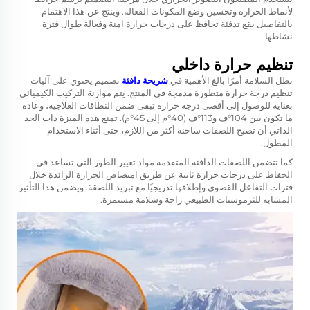
لأنماط الحرارة وتحسين وضع المكونات الفعالة. وينتج عن هذا الاهتمام
بالتفاصيل بقع تدفئة تحافظ على درجات حرارة آمنة وفعالة طوال فترة
نشاطها.
تنظيم حرارة داخلي
تظل السلامة أمرًا بالغ الأهمية في
شريحة دافئة
تصميم يحتوي على آليات
تنظيم درجة حرارة متطورة مدمجة في المنتج. يتم موازنة التركيب الكيميائي
بعناية للوصول إلى أقصى درجة حرارة تبقى ضمن النطاقات العلاجية، وعادة
ما تكون بين 104°ف و113°ف (40°م إلى 45°م). تمنع هذه الميزة ذات الحد
الذاتي أن تصبح اللصقات ساخنة أكثر من اللازم، حتى أثناء الاستخدام
المطول.
كما تتضمن اللصقات الدافئة المتقدمة مواد تغيير الطور التي تساعد في
الحفاظ على درجات حرارة ثابتة عن طريق امتصاص الحرارة الزائدة خلال
فترات التفاعل القصوى وإطلاقها تدريجيًا مع تبريد اللصقة. ويضمن هذا التأثير
المشابه للثرموستات الطبيعي راحة وسلامة مستمرة.