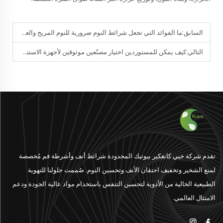
السابق:
ما الفوائد التي تجعل شرائط النوم ضرورية للنوم المريح والعميق؟
التالي:
كيف يمكن للمستوردين اختيار مصنّعين موثوقين لأجهزة الاستنشاق الأنفية في الصين؟
تقدم شركة خبي كانغكير بيوتيك المحدودة شرائط أنف وأشرطة فم مُخصصة
لمنع الشخير وتخفيف احتقان الأنف وتحسين النوم. صُممت حلولنا للتهوية
الطبيعية الخالية من الأدوية لتحسين التنفس باستخدام مواد عالية الجودة ودعم
الامتثال العالمي.