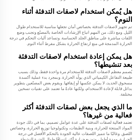
هل يُمكن استخدام لاصقات التدفئة أثناء
النوم؟
تم تجهيز لاصقات التدفئة بخصائص أمان تجعلها مناسبة للاستخدام طوال
الليل. ومع ذلك، من المهم اتباع الإرشادات الخاصة بالمصنّع وتجنب وضع
اللفات مباشرة على مناطق الجلد الحساسة. وتساعد آليات التحكم في درجة
الحرارة المدمجة في منع ارتفاع الحرارة بشكل مفرط أثناء النوم.
هل يمكن إعادة استخدام لاصقات التدفئة
بعد تنشيطها؟
يُصمم معظم لاصقات التدفئة للاستخدام مرة واحدة فقط، وذلك بسبب
طبيعة التفاعل الكيميائي الذي يولّد الحرارة. وبمجرد بدء عملية أكسدة
مسحوق الحديد، لا يمكن عكسها أو إيقافها. ويقوم بعض المصنّعين بتطوير
بدائل قابلة لإعادة الاستخدام، ولكنها عادةً ما تعتمد على تقنيات تسخين
مختلفة.
ما الذي يجعل بعض لصقات التدفئة أكثر
فعالية من غيرها؟
تعتمد فعالية لصقات التدفئة على عدة عوامل تصميم، بما في ذلك جودة
المواد المنتجة للحرارة، وبنية الطبقات، وتكنولوجيا توزيع الحرارة، وخصائص
اللصق. وغالبًا ما تتميز اللصقات عالية الجودة بالتحكم الأفضل في درجة
الحرارة، ومدة أطول، وتوزيع حرارة أكثر اتساقًا طوال الفترة النشطة.