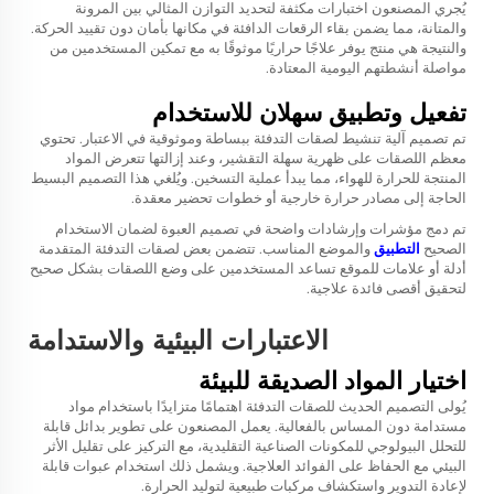
يُجري المصنعون اختبارات مكثفة لتحديد التوازن المثالي بين المرونة
والمتانة، مما يضمن بقاء الرقعات الدافئة في مكانها بأمان دون تقييد الحركة.
والنتيجة هي منتج يوفر علاجًا حراريًا موثوقًا به مع تمكين المستخدمين من
مواصلة أنشطتهم اليومية المعتادة.
تفعيل وتطبيق سهلان للاستخدام
تم تصميم آلية تنشيط لصقات التدفئة ببساطة وموثوقية في الاعتبار. تحتوي
معظم اللصقات على ظهرية سهلة التقشير، وعند إزالتها تتعرض المواد
المنتجة للحرارة للهواء، مما يبدأ عملية التسخين. ويُلغي هذا التصميم البسيط
الحاجة إلى مصادر حرارة خارجية أو خطوات تحضير معقدة.
تم دمج مؤشرات وإرشادات واضحة في تصميم العبوة لضمان الاستخدام
الصحيح
التطبيق
والموضع المناسب. تتضمن بعض لصقات التدفئة المتقدمة
أدلة أو علامات للموقع تساعد المستخدمين على وضع اللصقات بشكل صحيح
لتحقيق أقصى فائدة علاجية.
الاعتبارات البيئية والاستدامة
اختيار المواد الصديقة للبيئة
يُولى التصميم الحديث للصقات التدفئة اهتمامًا متزايدًا باستخدام مواد
مستدامة دون المساس بالفعالية. يعمل المصنعون على تطوير بدائل قابلة
للتحلل البيولوجي للمكونات الصناعية التقليدية، مع التركيز على تقليل الأثر
البيئي مع الحفاظ على الفوائد العلاجية. ويشمل ذلك استخدام عبوات قابلة
لإعادة التدوير واستكشاف مركبات طبيعية لتوليد الحرارة.