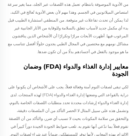
من الأدوية الموصوفة بانتظام. تعمل هذه اللصقات عبر الجلد، مما يغير سرعة
امتصاص الميلاتونين في الجسم. وهذا مهم لأن بعض الأدوية تُعالج في الكبد،
لذا يمكن أن تحدث تفاعلات غير متوقعة. من المنطقي استشارة الطبيب قبل
بدء أي مكمل جديد لأسباب تتعلق بالسلامة وللوقاية من الآثار الجانبية غير
المرغوب فيها. أظهرت الأبحاث مرارًا وتكرارًا أن الأشخاص الذين يناقشون
مشاكل نومهم مع مختصين في المجال الطبي يجدون حلولًا أفضل تتناسب مع
ما هو موجود بالفعل في أجسادهم بدلًا من أن تكون ضدها.
معايير إدارة الغذاء والدواء (FDA) وضمان
الجودة
لكي تبقى لصقات النوم آمنة وفعالة فعلاً، يجب على الأشخاص أن يكونوا على
دراية بالقواعد التي وضعتها إدارة الغذاء والدواء (FDA) لهذه المنتجات. لدى
إدارة الغذاء والدواء إرشادات محددة تحدد متطلبات اللصقات الخاصة بالنوم،
وتشمل هذه على سبيل المثال لا الحصر التأكد من أن الملصقات دقيقة،
والتحقق من سلامة المكونات بحيث لا تسبب أي ضرر، والتأكد من أن اللصقة
تقوم فعلاً بما تدّعي أنها تقوم به. تلعب ضوابط الجودة الجيدة دوراً كبيراً في
الالتزام بهذه المعايير، لأنها توفر للمستهلكين ضماناً عند شراء لصقات النوم.