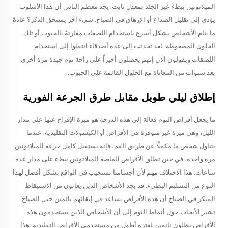
الميلاتونين ببطء عبر الجلد بمعدل ثابت. يجد معظم الناس أن هذا الأسلوب
يؤدي إلى تقليل الصداع أو الإرهاق في الصباح. شيء آخر يستحق الذكر؟ عادةً
ما ينام الأشخاص بشكل أسرع باستخدام اللصقات مقارنةً بالحبوب أو تلك
الحلوى المضغوطة. لقد تحدثت إلى عدة أصدقاء انتقلوا إلى استخدام
اللصقات ويقولون الآن إنهم يحصلون أخيراً على راحة نوم جيدة مرة أخرى
بعد سنوات من المعاناة مع الحلول القائمة على الحبوب.
إطلاق ليلي طويل مقابل طرق الجرعة الفورية
ما يجعل أقراص النوم فعالة إلى هذه الدرجة هو ميزة الإفراج عنها على مدار
الليل، وهي ميزة غير متوفرة في الأقراص أو الكبسولات التقليدية. عندما
يتناول شخص ما مكملًا عن طريق الفم، فإنه يستقبل كامل جرعة الميلاتونين
مرة واحدة، في حين تطلق الأقراص الماصة الميلاتونين ببطء على مدار عدة
ساعات. هذا الاختلاف مهم لأن أجسامنا تستجيب في الواقع بشكل أفضل لهذا
النوع من التسليم البطيء. قد يجد الأشخاص الذين يعانون من الاستيقاظ
المبكر في الصباح أن هذه الأقراص تساعد في إبقائهم نائمين حتى الصباح.
تشير الأبحاث حول أنماط النوم إلى أن الأشخاص الذين يستخدمون هذه
الأقراص يظلون نائمين لفترة أطول من مستخدمي الأقراص التقليدية. هذا