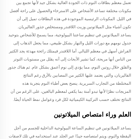
تعمل معظم بطاقات النوم ذات الجودة العالية بشكل جيد لأنها تجمع بين
مكونات مختلفة تساعد الأشخاص على الاسترخاء والحصول على راحة أفضل
في الليل. المكونات الرئيسية الموجودة في هذه البطاقات تميل إلى أن
تكون أشياء مثل الميلاتونين وزيت اللافندر ومستخلص جذور الفاليريان.
يساعد الميلاتونين في تنظيم ساعتنا البيولوجية، مما يسمح للأشخاص بتوحيد
جدول نومهم مع دورات الليل والنهار بشكل طبيعي، مما يجعل الذهاب إلى
الفراش أسهل في معظم الليالي. أما اللافندر فيمتلك رائحة مهدئة يجد الكثير
من الناس أنها مريحة، كما تشير الأبحاث إلى أنه يقلل من مستويات التوتر
والقلق خلال روتين النوم، مما يؤدي إلى نوم أعمق بشكل عام. ثم هناك جذور
الفاليريان، والتي يعتمد عليها الكثير من المصابين بالأرق رغم النتائج
المختلطة من التجارب السريرية. ينصح بعض أطباء النوم بتجربة هذه
المزيجات نظرًا لأنها تبدو آمنة بما يكفي لمعظم البالغين، على الرغم من أن
النتائج تختلف حسب التركيبة الكيميائية لكل فرد وعوامل نمط الحياة أيضًا.
العلم وراء امتصاص الميلاتونين
يساعد الميلاتونين في تنظيم الساعة البيولوجية الداخلية للجسم من أجل
اليقظة والنوم، ويتم امتصاصه جيدًا عبر الجلد عند استخدامه في تلك لاصقات