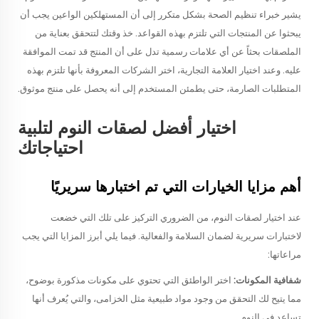
يشير خبراء تنظيم الصحة بشكل متكرر إلى أن المستهلكين الواعين يجب أن
يبحثوا عن المنتجات التي تلتزم بهذه القواعد. خذ وقتك لتتحقق بعناية من
الملصقات بحثاً عن أي علامات رسمية تدل على أن المنتج قد تمت الموافقة
عليه. وعند اختيار العلامة التجارية، اختر الشركات المعروفة بأنها تلتزم بهذه
المتطلبات الصارمة، حتى يطمئن المستخدم إلى أنه يحصل على منتج موثوق.
اختيار أفضل لصقات النوم لتلبية
احتياجاتك
أهم مزايا الخيارات التي تم اختبارها سريريًا
عند اختيار لصقات النوم، من الضروري التركيز على تلك التي خضعت
لاختبارات سريرية لضمان السلامة والفعالية. فيما يلي أبرز المزايا التي يجب
مراعاتها:
شفافية المكونات:
اختر الواطئق التي تحتوي على مكونات مذكورة بوضوح،
مما يتيح لك التحقق من وجود مواد طبيعية مثل الخزامى، والتي يُعرف أنها
تساعد في النوم.