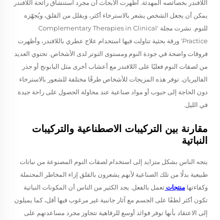
اللافندر بخصائصه المهدئة. أظهرت الأبحاث أن مجرد استنشاق رائحة اللافندر
يمكن أن يجعل الشخص يشعر بالاسترخاء أكثر، ويقلل من القلق، ويُجهّزه
للنوم. نشرت مجلة 'Complementary Therapies in Clinical
Practice' ورقة بحثية تناولت فيها استخدام علاج عطري باللافندر، وأظهرت
فروقات واضحة في جودة النوم ومستوى التوتر لدى الأشخاص. تحتوي العديد
من لصقات النوم فعليًا على اللافندر مع أعشاب أخرى مثل البابونج أو جذر
الفاليريان. توفر هذه المزيجات للأشخاص طرقًا مختلفة للشعور بالاسترخاء
دون الحاجة إلى حبوب أو مواد صناعية عند محاولة الحصول على راحة جيدة
في الليل.
مقارنة بين التركيبات الاصطناعية والتركيبات
النباتية
يتجه الناس بشكل متزايد إلى استخدام لصقات النوم المصنوعة من نباتات
طبيعية بدلًا من تلك الصناعية لأنهم يشعرون بالقلق إزاء المخاطر المحتملة
وكفاءتها
منتجات
تعمل بالفعل. يجد الكثير من الناس أن المكونات النباتية
تكون أكثر لطفًا على الجسم مع آثار جانبية غير مرغوب فيها أقل، كما يميلون
إلى الاعتقاد بأنها توفر فوائد أوسع للرفاهية تتجاوز مجرد مساعدتهم على