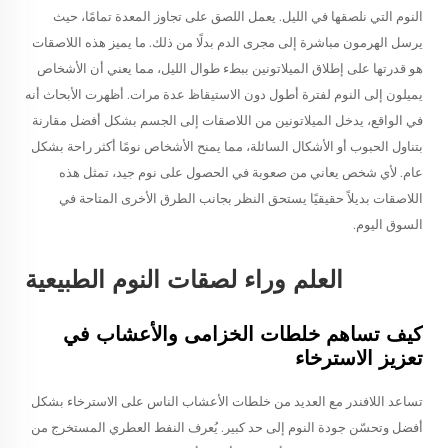
النوم التي نلصقها في الليل. يعمل اللصق على تجاوز المعدة تمامًا، حيث
يرسل الهرمون مباشرة إلى مجرى الدم بدلًا من ذلك. ما يميز هذه اللاصقات
هو قدرتها على إطلاق الميلاتونين ببطء طوال الليل، مما يعني أن الأشخاص
يميلون إلى النوم لفترة أطول دون الاستيقاظ عدة مرات. أظهرت الأبحاث أنه
في الواقع، يدخل الميلاتونين من اللاصقات إلى الجسم بشكل أفضل مقارنة
بتناول الحبوب أو الأشكال السائلة، مما يمنح الأشخاص نومًا أكثر راحة بشكل
عام. لأي شخص يعاني من صعوبة في الحصول على نوم جيد، تمثل هذه
اللاصقات بديلاً حقيقيًا يستحق النظر بجانب الطرق الأخرى المتاحة في
السوق اليوم.
العلم وراء لصقات النوم الطبيعية
كيف تساهم خلطات الخزامى والأعشاب في
تعزيز الاسترخاء
تساعد اللافندر مع العديد من خلطات الأعشاب الناس على الاسترخاء بشكل
أفضل وتحسّن جودة النوم إلى حد كبير. يُعرف النفط العطري المستخرج من