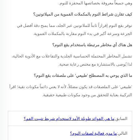
وهي جميعاً معروفة بخصائصها المحفزة للنوم.
كيف تقارن شرائط النوم بالمكملات الفموية من الميلاتونين؟
توفر بقع النوم إفرازاً ثابتاً للملاتونين عبر الجلد، مما يمنح دقة أفضل في
الجرعة وسرعة أكبر في بدء النوم مقارنة بالمكملات الفموية.
هل هناك أي مخاطر مرتبطة باستخدام بقع النوم؟
تشمل المخاطر المحتملة الحساسية الجلدية والتفاعلات مع الأدوية الحالية،
لذا يُوصى بالاستشارة مع مختص رعاية صحية.
ما الذي يوحي به المصطلح 'طبيعي' على ملصقات بقع النوم؟
'طبيعي' على الملصقات قد يكون مضللاً، لأنه لا يعني دائماً مكونات نقية؛ اقرأ
التركيبة بعناية للتحقق من وجود مكونات طبيعية حقيقية.
السابق:
ما هي الفوائد طويلة الأمد لاستخدام شريط تثبيت الفم؟
التالي:
ما مدى فعالية لصقات النوم؟