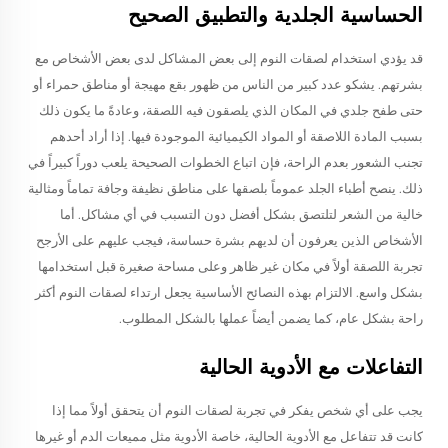
الحساسية الجلدية والتطبيق الصحيح
قد يؤدي استخدام لصقات النوم إلى بعض المشاكل لدى بعض الأشخاص مع
بشرتهم. يشكو عدد كبير من الناس من ظهور بقع مهيجة أو مناطق حمراء أو
حتى طفح جلدي في المكان الذي يلصقون فيه اللصقة، وعادةً ما يكون ذلك
بسبب المادة اللاصقة أو المواد الكيميائية الموجودة فيها. إذا أراد أحدهم
تجنب الشعور بعدم الراحة، فإن اتباع الخطوات الصحيحة يلعب دوراً كبيراً في
ذلك. ينصح أطباء الجلد عموماً بلصقها على مناطق نظيفة وجافة تماماً ومثالية
خالية من الشعر لتلتصق بشكل أفضل دون التسبب في أي مشاكل. أما
الأشخاص الذين يعرفون أن لديهم بشرة حساسة، فيجب عليهم على الأرجح
تجربة اللصقة أولاً في مكان غير ظاهر وعلى مساحة صغيرة قبل استخدامها
بشكل واسع. الالتزام بهذه النصائح الأساسية يجعل ارتداء لصقات النوم أكثر
راحة بشكل عام، كما يضمن أيضاً عملها بالشكل المطلوب.
التفاعلات مع الأدوية الحالية
يجب على أي شخص يفكر في تجربة لصقات النوم أن يتحقق أولاً مما إذا
كانت قد تتفاعل مع الأدوية الحالية، خاصة الأدوية مثل مميعات الدم أو غيرها