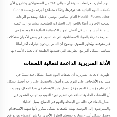
النوم. أظهرت دراسات حديثة أن حوالي 68٪ من المستهلكين يختارون الآن
مكملات النوم النباتية عند توفرها، وفقًا لاستطلاع أجرته مؤسسة Sleep
Health Foundation العام الماضي. يوصي الأطباء ومقدمو الرعاية
الصحية الآخرون أيضًا باللجوء إلى الخيارات الطبيعية، مشيرين إلى كيفية
استجابة أجسامنا بشكل أفضل للمواد الكيميائية المألوفة الموجودة في
الطبيعة مقارنةً بالمواد الاصطناعية التي قد تسبب في بعض الأحيان مشكلات
غير متوقعة. ويُظهر السوق بوضوح أن الناس يريدون خيارات أكثر أمانًا
تتماشى بشكل أكبر مع الطريقة التي قصدتها الطبيعة لأن تعمل الأشياء بها.
الأدلة السريرية الداعمة لفعالية اللصقات
أظهرت الأبحاث السريرية أن لصقات النوم تعمل بشكل جيد نسبيًا في
مساعدة الأشخاص على النوم لفترة أطول والحصول على راحة أفضل بشكل
عام. قام مؤسسة النوم مؤخرًا بعمل مثير للاهتمام في هذا المجال، ووجدت
أن اللصقات الجلدية تساعد في تنظيم دورة النوم، مع تجنب الشعور غير
السار بالبقاء في حالة بين اليقظة والنوم في الصباح. يميل الأطباء
والممرضون إلى التوصية بهذه اللصقات بشكل متكرر لأنها سهلة الاستخدام
وتعمل بشكل أسرع مقارنة بمعظم الطرق الأخرى. ما يثير الاهتمام هو توافق