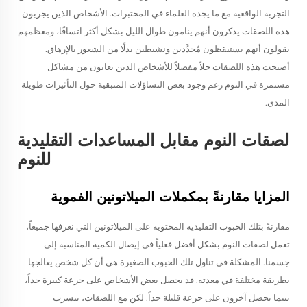
التجربة الواقعية مع ما يجده العلماء في المختبرات. الأشخاص الذين يجربون
هذه اللصقات يذكرون أنهم ينامون طوال الليل بشكل أكثر اتساقًا، ومعظمهم
يقولون أنهم يستيقظون مُجدَّدين ونشيطين بدلًا من الشعور بالإرهاق.
أصبحت هذه اللصقات حلاً مفضلاً للأشخاص الذين يعانون من مشاكل
مستمرة في النوم رغم وجود بعض التساؤلات المتبقية حول التأثيرات طويلة
المدى.
لصقات النوم مقابل المساعدات التقليدية
للنوم
المزايا مقارنةً بمكملات الميلاتونين الفموية
مقارنةً بتلك الحبوب التقليدية المحتوية على الميلاتونين التي نعرفها جميعاً،
تعمل لصقات النوم بشكل أفضل فعلياً في إيصال الكمية المناسبة إلى
جسمنا. المشكلة في تناول تلك الحبوب الصغيرة هي أن كل شخص يعالجها
بطريقة مختلفة في معدته. قد يحصل بعض الأشخاص على جرعة كبيرة جداً،
بينما يحصل آخرون على جرعة قليلة جداً. لكن مع اللصقات، يتسرب