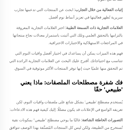
إثبات الفعالية من خلال التجارب:
ابحث عن المنتجات التي تدعمها تجارب
سريرية تُظهر فعاليتها في تعزيز أنماط نوم أفضل.
العلامات التجارية ذات السمعة الطيبة:
اختر العلامات التجارية المعروفة
بالتزامها بالتحقق العلمي وتلك التي أثبتت باستمرار معدلات نجاح منتجاتها
في المراجعات الاستهلاكية والاختبارات الاحترافية.
فهم هذه الميزات يمكن أن يساعدك في اختيار أفضل واقيات النوم التي
تتناسب مع احتياجاتك. أقترح عليك البحث عن العلامات التجارية الرائدة التي
تم التحقق منها علميًا حيث إنها توفر المنتجات الأكثر موثوقية في السوق.
فك شفرة مصطلحات الملصقات: ماذا يعني
'طبيعي' حقًا
يُستخدم مصطلح 'طبيعي' بشكل شائع على ملصقات واقيات النوم، لكن
تعريفه الواسع في الإعلانات قد يكون مضللًا. إليك كيفية فهم هذه الادعاءات:
التصورات الخاطئة الشائعة:
غالبًا ما يوحي مصطلح "طبيعي" بمكونات نقية
تُستخرج من الطبيعة، ولكن ليس كل المنتجات المُصنَّفة بهذا الوصف تتوافق