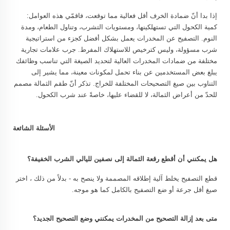
إذا بدا أنّ ضمادة الخرف أقل فعالية مما توقعت، فاقمّي هذه العوامل:
كمية الكحول التي تستهلكينها، ومستويات التشرب، وتناول الطعام، ومدة
النوم. التصفيح عن المخدرات يعمل بشكل أفضل كجزء من استراتيجية
شرب مسؤولة، وليس كترخيص للاستهلاك المفرط. جرب علامات تجارية
مختلفة من ضمادات المخدرات العالية لتحديد الصيغة التي تناسب وظائفك
يبلغ بعض المستخدمين عن بناء تحمل لمكونات معينة، مما يشير إلى
التناوب بين صيغ التصحيحات المختلفة للخراج. تذكر أنّ طقم الثمالة مصمم
للحدّ من أعراض الثمالة، لا للقضاء عليها، خاصةً عند شرب الكحول.
الأسئلة الشائعة
هل يمكنني أن أقطع رقعة الثمالة إلى نصفين لليالي الشرب الخفيفة؟
قطع التصفيح يخلط آلية إطلاقه المصممة ولا ينصح به - بدلاً من ذلك ، اختر
صيغ أقل جرعة أو ضع التصفيح بالكامل كما هو موجه.
متى بعد إزالة التصحيح من المخدرات يمكنني وضع التصحيح الجديد؟