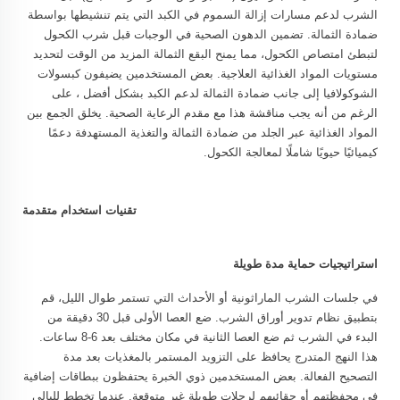
الشرب لدعم مسارات إزالة السموم في الكبد التي يتم تنشيطها بواسطة
ضمادة الثمالة. تضمين الدهون الصحية في الوجبات قبل شرب الكحول
لتبطئ امتصاص الكحول، مما يمنح البقع الثمالة المزيد من الوقت لتحديد
مستويات المواد الغذائية العلاجية. بعض المستخدمين يضيفون كبسولات
الشوكولافيا إلى جانب ضمادة الثمالة لدعم الكبد بشكل أفضل ، على
الرغم من أنه يجب مناقشة هذا مع مقدم الرعاية الصحية. يخلق الجمع بين
المواد الغذائية عبر الجلد من ضمادة الثمالة والتغذية المستهدفة دعمًا
كيميائيًا حيويًا شاملًا لمعالجة الكحول.
تقنيات استخدام متقدمة
استراتيجيات حماية مدة طويلة
في جلسات الشرب الماراثونية أو الأحداث التي تستمر طوال الليل، قم
بتطبيق نظام تدوير أوراق الشرب. ضع العصا الأولى قبل 30 دقيقة من
البدء في الشرب ثم ضع العصا الثانية في مكان مختلف بعد 6-8 ساعات.
هذا النهج المتدرج يحافظ على التزويد المستمر بالمغذيات بعد مدة
التصحيح الفعالة. بعض المستخدمين ذوي الخبرة يحتفظون ببطاقات إضافية
في محفظتهم أو حقائبهم لرحلات طويلة غير متوقعة. عندما تخطط لليالي