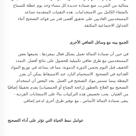
متتالية من الشرب، ضع ضمادة جديدة كل مساء وخذ يوم عطلة للسماح
بالشفاء الكامل بين الاستخدامات. هذه التقنيات المتقدمة تساعد
المستخدمين العاديين على تحقيق أقصى قدر من فوائد التصحيح أثناء
الجداول الاجتماعية المكثفة.
الجمع بينه مع وسائل التعافي الأخرى
في حين أن ضمادة الثمالة تعمل بشكل فعال بمفردها ، يجمعها بعض
المستخدمين مع طرق تعافي تكميلية للحصول على نتائج أفضل. التمدد
الخفيف قبل النوم يحسن الدورة الدموية، مما قد يساعد في توزيع المواد
الغذائية في التصحيح. الاستحمام البارد عند الاستيقاظ يمكن أن يعزز
اليقظة بينما تستمر مواد التصحيح في العمل. يجد البعض أن استخدام
التصحيح مع العلاج بالعطور (رائحة النعناع أو الحمضيات) يقدم تخفيفًا إضافيًا
من الغثيان. يجب تخصيص هذه التركيبات بناءً على الاستجابات الفردية -
يبقى ضمادة الثمالة الأساس ، مع توفير طرق أخرى لدعم إضافي.
عوامل نمط الحياة التي تؤثر على أداء التصحيح