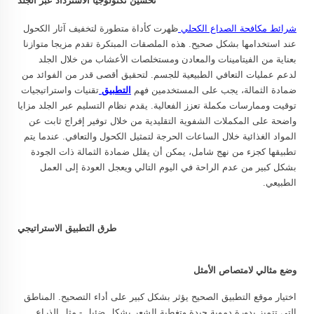
تحسين تكنولوجيا الاسترداد عبر الجلد
شرائط مكافحة الصداع الكحلي
ظهرت كأداة متطورة لتخفيف آثار الكحول
عند استخدامها بشكل صحيح. هذه الملصقات المبتكرة تقدم مزيجا متوازنا
بعناية من الفيتامينات والمعادن ومستخلصات الأعشاب من خلال الجلد
لدعم عمليات التعافي الطبيعية للجسم. لتحقيق أقصى قدر من الفوائد من
ضمادة الثمالة، يجب على المستخدمين فهم
التطبيق
تقنيات واستراتيجيات
توقيت وممارسات مكملة تعزز الفعالية. يقدم نظام التسليم عبر الجلد مزايا
واضحة على المكملات الشفوية التقليدية من خلال توفير إفراج ثابت عن
المواد الغذائية خلال الساعات الحرجة لتمثيل الكحول والتعافي. عندما يتم
تطبيقها كجزء من نهج شامل، يمكن أن يقلل ضمادة الثمالة ذات الجودة
بشكل كبير من عدم الراحة في اليوم التالي ويعجل العودة إلى العمل
الطبيعي.
طرق التطبيق الاستراتيجي
وضع مثالي لامتصاص الأمثل
اختيار موقع التطبيق الصحيح يؤثر بشكل كبير على أداء التصحيح. المناطق
التي تتميز بدورة دموية جيدة وتغطية الشعر بشكل ضئيل - مثل الذراع