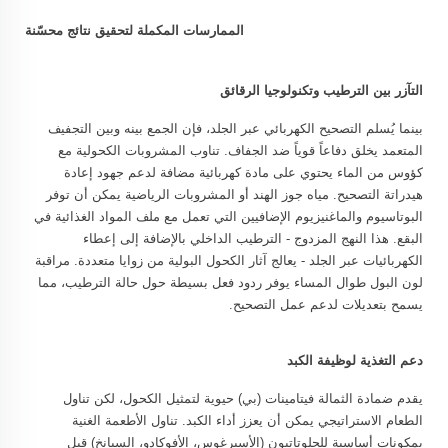
الممارسات المكملة لتحقيق نتائج محسّنة
التآزر بين الترطيب وتكنولوجيا الرقائق
بينما يُسلم التصحيح الكهربائي عبر الجلد، فإن الجمع بينه وبين التجفيف
المتعمد يخلق دفاعاً قوياً ضد الجفاف. تناوب المشروبات الكحولية مع
كؤوس من الماء يحتوي على مادة كهربائية مضافة لدعم جهود إعادة
هيدراتة التصحيح. مياه جوز الهند أو المشروبات الرياضية يمكن أن توفر
البوتاسيوم والماغنيزيوم الإضافيين التي تعمل مع ملف المواد الغذائية في
البقع. هذا النهج المزدوج - الترطيب الداخلي بالإضافة إلى إعطاء
الكهربائيات عبر الجلد - يعالج آثار الكحول البولية من زوايا متعددة. مراقبة
لون البول طوال المساء يوفر ردود فعل بسيطة حول حالة الترطيب، مما
يسمح بتعديلات لدعم عمل التصحيح.
دعم التغذية لوظيفة الكبد
يقدم ضمادة الثمالة فيتامينات (بي) حيوية لتمثيل الكحول، لكن تناول
الطعام الاستراتيجي يمكن أن يعزز أداء الكبد. تناول الأطعمة الغنية
بمكونات أساسية للجلوتاتيون (الأسبرغوس، الأفوكادو، السبانخ) قبل