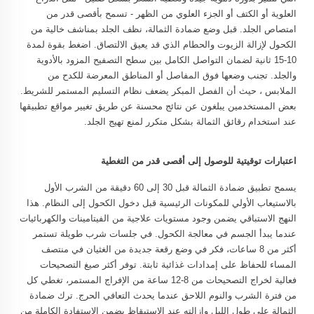
العلوية أو الكتف أو الجزء العلوي من الظهر - تسمح بأقصى قدر من
امتصاص الجلد. قبل وضع ضمادة الثمالة، نظف الجلد بمناشف خالية من
الكحول لإزالة الزيوت والحطام الذي قد يعيق الالتصاق. اضغط بقوة لمدة
10-15 ثانية لضمان التواصل الكامل بين سطح التصفيح المزود بالأدوية
والجلد. تجنب وضعها فوق المفاصل أو المناطق المعرضة للكدح من
الملابس ، حيث أن الفصل المبكر يضعف نظام التسليم المستمر للشريط.
بعض المستخدمين يبلغون عن نتائج محسنة عن طريق تغيير مواقع تطبيقها
عند استخدام رقائق الثمالة بشكل متكرر لمنع تهيج الجلد.
اعتبارات توقيتية للوصول إلى أقصى قدر من التغطية
يسمح تطبيق ضمادة الثمالة قبل 30 إلى 60 دقيقة من الشرب الأول
بالاستيعاب الأولي للمكونات الرئيسية قبل دخول الكحول إلى النظام. هذا
النهج الاستباقي يضمن وجود مستويات علاجية من الفيتامينات والكهربائيات
عندما يبدأ الجسم في معالجة الكحول. في جلسات شرب طويلة تستمر
أكثر من 8 ساعات، فكر في وضع رقعة جديدة من الغثيان في منتصف
المساء للحفاظ على إمدادات غذائية ثابتة. توفر أكثر صيغ التصحيحات
فعالية لخراج التصحيحات من 8-12 ساعة من الإفراج المستمر، تغطي كل
من فترة الشرب والنوم اللاحق عندما يحدث التعافي الحرج. ترك ضمادة
الثمالة على طول الليل وإزالته عند الاستيقاظ يضمن الاستفادة الكاملة من