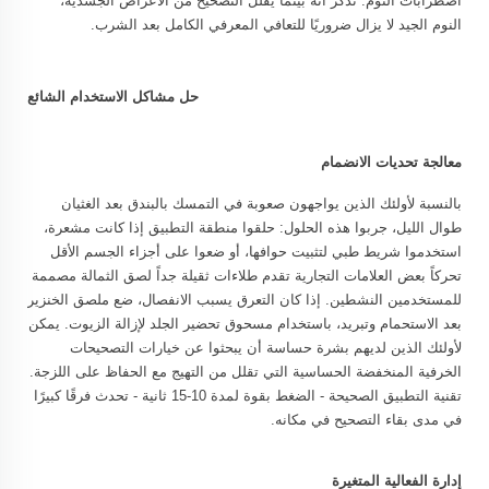
اضطرابات النوم. تذكر أنه بينما يقلل التصحيح من الأعراض الجسدية،
النوم الجيد لا يزال ضروريًا للتعافي المعرفي الكامل بعد الشرب.
حل مشاكل الاستخدام الشائع
معالجة تحديات الانضمام
بالنسبة لأولئك الذين يواجهون صعوبة في التمسك بالبندق بعد الغثيان
طوال الليل، جربوا هذه الحلول: حلقوا منطقة التطبيق إذا كانت مشعرة،
استخدموا شريط طبي لتثبيت حوافها، أو ضعوا على أجزاء الجسم الأقل
تحركاً بعض العلامات التجارية تقدم طلاءات ثقيلة جداً لصق الثمالة مصممة
للمستخدمين النشطين. إذا كان التعرق يسبب الانفصال، ضع ملصق الخنزير
بعد الاستحمام وتبريد، باستخدام مسحوق تحضير الجلد لإزالة الزيوت. يمكن
لأولئك الذين لديهم بشرة حساسة أن يبحثوا عن خيارات التصحيحات
الخرفية المنخفضة الحساسية التي تقلل من التهيج مع الحفاظ على اللزجة.
تقنية التطبيق الصحيحة - الضغط بقوة لمدة 10-15 ثانية - تحدث فرقًا كبيرًا
في مدى بقاء التصحيح في مكانه.
إدارة الفعالية المتغيرة