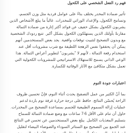
فهم رد الفعل الشخصي على الكحول
تأثير ضمادة المخدر يختلف بناءً على عوامل فردية مثل وزن الجسم،
وتسامح الكحول، والإعداد الوراثي للمخدرات. غالباً ما يبلغ الأشخاص الذين
يشربون الكحول بشكل خفيف عن فوائد أكثر إثارة من ضمادة الثمالة
مقارنةً بأولئك الذين يستهلكون الكحول بشكل أكبر. تتبع ردودك الشخصية
مع وبدون التصحيح لتثبيت توقعات واقعية. يجد بعض المستخدمين أنهم
يمكن أن يحققوا نفس الزهجة اللطيفة مع شرب مشروبات أقل عند
استخدام رقعة الثمالة ، لأنهم لا "يشربون" لتطوير أعراض الثمالة. هذا
الوعي الذاتي يسمح للاستهلاك الاستراتيجي للمشروبات الكحولية التي
تعمل بشكل متكافئ مع الآثار الوقائية للكسارة.
اعتبارات جودة النوم
بما أنّ الكثير من عمل التصفيح يحدث أثناء النوم، فإنّ تحسين ظروف
الراحة يُحسّن النتائج. حافظ على درجة حرارة غرفة نوم باردة لدعم
عمليات إزالة السموم الطبيعية للجسم بمساعدة التصحيح من المخدرات.
حاول أن تنام على الأقل 6-7 ساعات مع وضع ضمادة الثمالة للسماح
بتسليم المغذيات الكامل. يبلغ بعض المستخدمين عن تحسن في النتائج
عند الجمع بين التصحيح مع الستائر السوداء والضوضاء البيضاء لتقليل