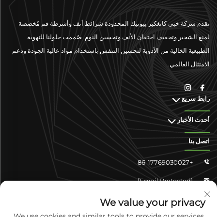
تقدم شركة خبي كانغكير بيوتيك المحدودة شرائط أنف وأشرطة فم مُخصصة
لمنع الشخير وتخفيف احتقان الأنف وتحسين النوم. صُممت حلولنا للتهوية
الطبيعية الخالية من الأدوية لتحسين التنفس باستخدام مواد عالية الجودة ودعم
الامتثال العالمي.
رابط سريع
أحدث الأخبار
اتصل بنا
+86-17769030027

[email Protected]

تشونغشان شانجyun 4-304، منطقة يوهوا، شيجياتشوانغ، خبي،
We value your privacy

الصين
We use cookies and similar tools to provide our services.