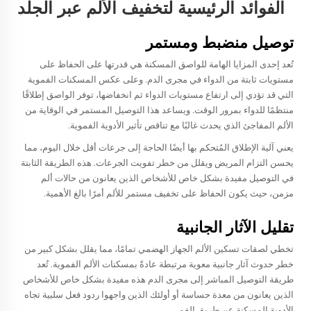
الفوائد الرئيسية لتخفيف الألم عبر الجلد
توصيل منضبط ومستمر
تُعد إحدى المزايا الهامة للواصق المسكنة هي قدرتها على الحفاظ على
مستويات ثابتة من الدواء في مجرى الدم. وعلى عكس المسكنات الفموية
التي قد تؤدي إلى ارتفاع مستويات الدواء ثم انخفاضها، توفر الواصق إطلاقًا
منتظمًا للدواء بمرور الوقت. ويساعد هذا التوصيل المستمر في الوقاية من
الألم المفاجئ الذي يحدث غالبًا مع تناقص تأثير الأدوية الفموية.
يعني آلية الإطلاق المُتحكم بها أيضًا الحاجة إلى جرعات أقل خلال اليوم، مما
يحسن التزام المريض ويقلل من خطر تفويت الجرعات. هذه الطريقة الثابتة
في التوصيل مفيدة بشكل خاص للأشخاص الذين يعانون من حالات ألم
مزمن، حيث يكون الحفاظ على تخفيف مستمر للألم أمرًا بالغ الأهمية.
تقليل الآثار الجانبية
تخطي لصقات تسكين الألم الجهاز الهضمي تمامًا، مما يقلل بشكل كبير من
خطر حدوث آثار جانبية معوية مرتبطة عادةً بمسكنات الألم الفموية. تُعد
طريقة التوصيل المباشر إلى مجرى الدم هذه مفيدة بشكل خاص للأشخاص
الذين يعانون من معدة حساسة أو أولئك الذين واجهوا ردود فعل سلبية تجاه
الأدوية المسكنة عن طريق الفم.