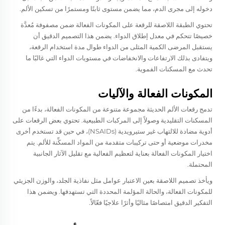
دخوله إلى مجرى الدم، مما يضمن مستوى ثابتًا ومستمرًا من تسكين الألم.
تحتوي الطبقة اللاصقة للرقعة على المكونات الفعالة ضمن مصفوفة مُعدَّة
خصيصًا تتحكم في معدل إطلاق الدواء. يضمن هذا التصميم الدقيق أن
يستقبل المرضى الكمية المثلى من الدواء طوال مدة استخدام الرقعة،
ويتفادى بذلك الارتفاعات والانخفاضات في مستويات الدواء التي غالبًا ما
تحدث مع المسكنات الفموية.
المكونات الفعالة والآليات
تدمج رقعات الألم الحديثة مجموعة متنوعة من المكونات الفعالة، بدءًا من
المسكنات التقليدية وصولاً إلى المركبات الطبيعية. تحتوي بعض الرقعات على
أدوية مضادة للالتهاب غير ستيرويدية (NSAIDs)، في حين قد تستخدم أخرى
مخدرات موضعية أو حتى تركيبات متقدمة من المواد المسكِّنة للألم. يتم
اختيار المكونات الفعالة بعناية لتعظيم الفعالية مع تقليل الآثار الجانبية
المحتملة.
ويأخذ تصميم اللاصقة بعين الاعتبار عوامل مثل نفاذية الجلد، والوزن الجزيئي
للمكونات الفعالة، والحالة المؤلمة المحددة التي تستهدفها. ويضمن هذا
التفكير الدقيق امتصاصًا مثاليًا وأثرًا علاجيًا فعّالاً.