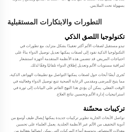
بسهولة تحت الملابس.
التطورات والابتكارات المستقبلية
تكنولوجيا اللصق الذكي
تبدو مستقبل لصقات الألم أكثر تعقيدًا بشكل متزايد، مع تطورات في
التكنولوجيا الذكية تقود إلى لصقات يمكنها تعديل توصيل الدواء بناءً على
احتياجات المريض. قد تتضمن هذه الأنظمة المتقدمة أجهزة استشعار
لمراقبة مستويات الألم وتعديل إطلاق الدواء تلقائيًا وفقًا لذلك.
تُجرى أيضًا أبحاث حول لصقات يمكنها التواصل مع تطبيقات الهواتف الذكية،
مما يتيح للمرضى ومقدمي الرعاية الصحية تتبع توصيل الدواء وفعاليته في
الوقت الفعلي. يمكن أن يؤدي هذا النهج القائم على البيانات إلى ثورة في
استراتيجيات إدارة الألم وتحسين نتائج العلاج.
تركيبات محسّنة
تواصل الأبحاث الجارية تطوير تركيبات جديدة يمكنها إيصال طيف أوسع من
أدوية التخفيف من الألم عبر الأنظمة الجلدية. يعمل العلماء على تحسين
معدلات الامتصاص وتوسيع أنواع المركبات التي يمكن إيصالها بفعالية من