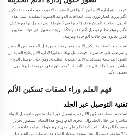
شهدت بيئة إدارة الألم تغيرًا كبيرًا في السنوات الأخيرة، حيث
لصقات تسكين
الألم
برزت كخيار ثوري بديل للعلاجات الدوائية الفموية التقليدية. تمثل هذه
الحلول العلاجية المبتكرة تقدمًا كبيرًا في الطريقة التي نتعامل بها مع تخفيف
الألم، وتوفر نظام توصيل أكثر دقة وتحكّمًا، ويُحدث تغييرًا في حياة الملايين
الذين يعانون من حالات ألم حادة ومزمنة.
لقد حظيت لصقات تسكين الألم باهتمام متزايد من قبل المتخصصين الطبيين
والمرضى على حد سواء، حيث تمثل نهجًا متطورًا لإدارة الألم يعالج العديد من
القيود المرتبطة بمسكنات الألم الفموية التقليدية. ومن خلال توصيل الدواء
مباشرة عبر الجلد، فإن هذه اللصقات تُحدث ثورة في طريقة تفكيرنا حول
تخفيف الألم.
فهم العلم وراء لصقات تسكين الألم
تقنية التوصيل عبر الجلد
تستخدم لصقات تسكين الألم تقنية توصيل عبر الجلد متطورة لتوصيل الدواء
مباشرة من خلال الجلد وإلى مجرى الدم. ويتيح هذا النظام المتطور تحريرًا
منضبِطًا للمركبات المسكّنة للألم على مدى فترة طويلة، تتراوح عادة بين 12
و72 ساعة، حسب المنتج المحدد. ويجتاز الدواء عدة طبقات من الجلد قبل