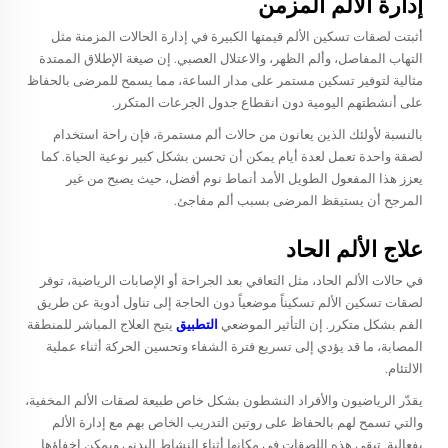
إدارة الألم المزمن
أثبتت لصقات تسكين الألم قيمتها الكبيرة في إدارة الحالات المزمنة مثل
التهاب المفاصل، وألم الظهر، والاعتلال العصبي. إن صيغة الإطلاق الممتدة
مثالية لتوفير تسكين مستمر على مدار الساعة، مما يسمح للمرضى بالحفاظ
على أنشطتهم اليومية دون انقطاع جدول الجرعات المتكرر.
بالنسبة لأولئك الذين يعانون من حالات ألم مستمرة، فإن راحة استخدام
لصقة واحدة تعمل لعدة أيام يمكن أن تحسن بشكل كبير نوعية الحياة. كما
يعزز هذا المفعول الطويل الأمد أنماط نوم أفضل، حيث يصبح من غير
المرجح أن يستيقظ المرضى بسبب ألم مفاجئ.
علاج الألم الحاد
في حالات الألم الحاد، مثل التعافي بعد الجراحة أو الإصابات الرياضية، توفر
لصقات تسكين الألم تسكيناً موضعياً دون الحاجة إلى تناول أدوية عن طريق
الفم بشكل متكرر. إن التأثير الموضعي
التطبيق
يتيح العلاج المباشر للمنطقة
المصابة، ما قد يؤدي إلى تسريع فترة الشفاء وتحسين الحركة أثناء عملية
الالتئام.
يقدّر الرياضيون والأفراد النشطون بشكل خاص طبيعة لصقات الألم المخفية،
والتي تسمح لهم بالحفاظ على روتين التدريب الخاص بهم مع إدارة الألم
بفعالية. تبقى هذه اللصقات في مكانها أثناء النشاط البدني ويمكن إخفاؤها