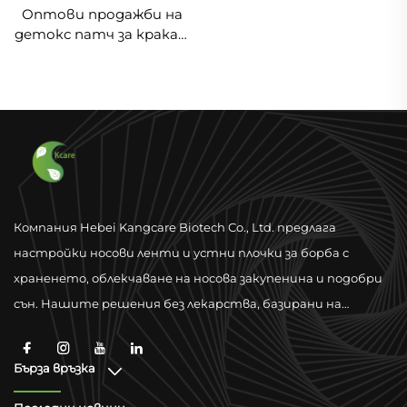
Оптови продажби на
детокс патч за крака с
имбир Детокс патч за
крака от фабрика
Детокс пад за крака за
премахване на
токсини
Компания Hebei Kangcare Biotech Co., Ltd. предлага
настройки носови ленти и устни плочки за борба с
храненето, облекчаване на носова закупенина и подобри
сън. Нашите решения без лекарства, базирани на
физическа вентилация, са проектирани да подобрят
дишането чрез материали от висок качествено ниво и
Бърза връзка
поддръжка за глобално съответствие.