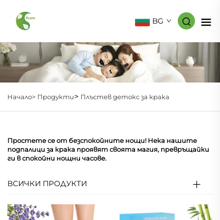
BG
>
Начало>
Продукти
Плъстев детокс за крака
Простете се от безспокойните нощи! Нека нашите
подпалици за крака проявят своята магия, превръщайки
ги в спокойни нощни часове.
ВСИЧКИ ПРОДУКТИ