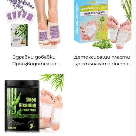
Детоксиращи пласти
Здравни добавки
за стъпалата Чисто
Производител на
естествени пласти с
детокс пласти за
есенция от бамбуков
стъпалата с аромат
оцет и наров на прах
лавандула за грижа за
Лепкави пласти за
стъпалата
стъпалата за
облекчаване на болки и
стрес