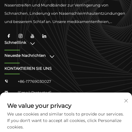
Nasenstreifen und Mundbänder zur Verringerung von
Schnarchen, Linderung von Nasenschleimhautentzündungen
und besserem Schlaf an. Unsere medikamentenfreien,
physischen Ventilationslösungen sind darauf ausgelegt, die
Atmung mit hochwertigen Materialien und globaler
Schnelllink
Konformitätsunterstützung zu verbessern.
Neueste Nachrichten
KONTAKTIEREN SIE UNS
+86-17769030027

[email Protected]

Zhongshan Shangjun 4-304, Yuhua-Distrikt,
We value your privacy

Shijiazhuang, Hebei, China
We use cookies and similar tools to provide our services.
If you don't want to accept all cookies, click Personalize
cookies.