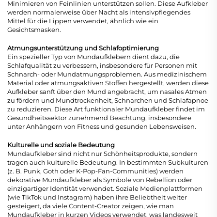
Minimieren von Feinlinien unterstützen sollen. Diese Aufkleber
werden normalerweise über Nacht als intensivpflegendes
Mittel für die Lippen verwendet, ähnlich wie ein
Gesichtsmasken.
Atmungsunterstützung und Schlafoptimierung
Ein spezieller Typ von Mundaufklebern dient dazu, die
Schlafqualität zu verbessern, insbesondere für Personen mit
Schnarch- oder Mundatmungsproblemen. Aus medizinischem
Material oder atmungsaktiven Stoffen hergestellt, werden diese
Aufkleber sanft über den Mund angebracht, um nasales Atmen
zu fördern und Mundtrockenheit, Schnarchen und Schlafapnoe
zu reduzieren. Diese Art funktionaler Mundaufkleber findet im
Gesundheitssektor zunehmend Beachtung, insbesondere
unter Anhängern von Fitness und gesunden Lebensweisen.
Kulturelle und soziale Bedeutung
Mundaufkleber sind nicht nur Schönheitsprodukte, sondern
tragen auch kulturelle Bedeutung. In bestimmten Subkulturen
(z. B. Punk, Goth oder K-Pop-Fan-Communities) werden
dekorative Mundaufkleber als Symbole von Rebellion oder
einzigartiger Identität verwendet. Soziale Medienplattformen
(wie TikTok und Instagram) haben ihre Beliebtheit weiter
gesteigert, da viele Content-Creator zeigen, wie man
Mundaufkleber in kurzen Videos verwendet, was landesweit