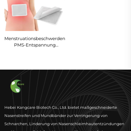
Menstruationsbeschwerden
PMS-Entspannung
Luftaktiviertes Klebehitze-
Therapie
Menstruationskrämpfe
Entspannungs-Pflaster
Hebei Kangcare Biotech Co., Ltd. bietet maßgeschneiderte
Nasenstreifen und Mundbänder zur Verringerung von
Schnarchen, Linderung von Nasenschleimhautentzündungen