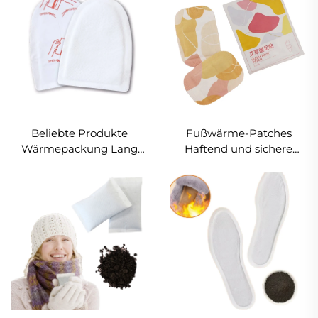
Beliebte Produkte
Fußwärme-Patches
Wärmepackung Lang
Haftend und sichere
anhaltende Wärme
Wärmepflaster
Sicher Natürliche
Fußwärmer für Outdoor-
Geruchlos Aktiviert durch
Aktivitäten Skifahren
Luft Fuß- und
Wandern
Körpertaschenwärmer