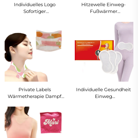
Individuelles Logo
Hitzewelle Einweg-
Sofortiger
Fußwärmer
Taschenwärmer
Selbstheizende
Heißpackung
Einlegesohlen Beheizte
Handwärmer zum
Pads Fußwärmepack
Befüllen Großhandel
Schnelle
Luftaktivierter
Wintervorbereitung
Handwärmer Heizpflaster
Langanhaltendes heißes
Pflaster
Private Labels
Individuelle Gesundheit
Wärmetherapie Dampf
Einweg
Halswärmer Hals- und
Menstruationskrämpfe
Schulter
Kräuter-
Schmerzlinderung Heiße
Schmerzlinderungs-
Moxibustion-Sticker
Pflaster Heiß-
Selbstheizendes
Wärmepflaster für Frauen
Wärmepflaster