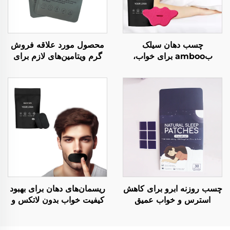
چسب دهان سیلک
محصول مورد علاقه فروش
بamboo برای خواب،
گرم ویتامین‌های لازم برای
نوارهای خواب، تنفس بینی،
سلامت محصول چند ویتامین
چسب لب قابل عشق برای
موضعی برای پشتیبانی از
خواب
سلامت
چسب روزنه ابرو برای کاهش
ریسمان‌های دهان برای بهبود
استرس و خواب عمیق
کیفیت خواب بدون لاتکس و
ملتونین، سفارشی مواد
با اثر کم‌آلرژیک، تاpiran
طبیعی کمک به خواب
برای تنفس بینی بهتر