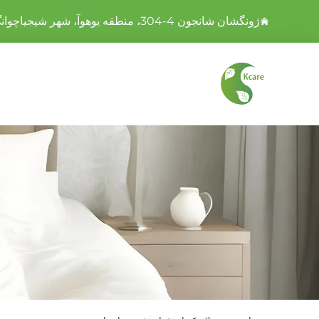
ژونگشان شانجون 4-304، منطقه یوهوآ، شهر شیجیاچوانگ، استان هبئی، چین