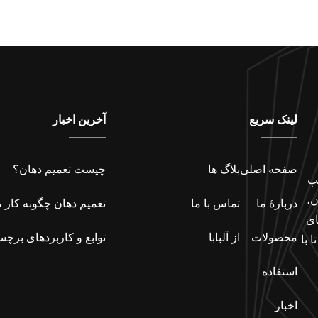
لینک سریع
آخرین اخبار
صفحه اصلی
بلاگ ها
چیست تعمیم دهان؟
Heb. استریپ
اهش خrapخواندن،
دربارهٔ ما
تماس با ما
تعمیم دهان چگونه کار م
ای
محصولات
از آلبابا
توابع و کاربردهای برچ
ا با
نی
استفاده
اخبار