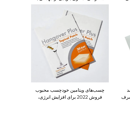
ی از
منیزیم، ویتامین C، B6، B12 و بیش از
ای
20 الکترولیت برای صبح‌های بهتر
د
چسب‌های ویتامین خودچسب محبوب
صرف
فروش 2022 برای افزایش انرژی،
در
کاهش عوارض الکل، خواب بهتر و
ن
تمرکز بیشتر