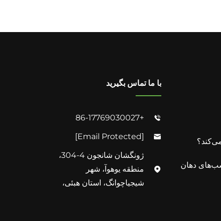
با ما تماس بگیرید
+86-17769030027

[email Protected]

ی‌کند؟
ژونگشان شانجون 4-304،
سب‌های دهان
منطقه یوهوآ، شهر

شیجیاچوانگ، استان هبئی،
چین