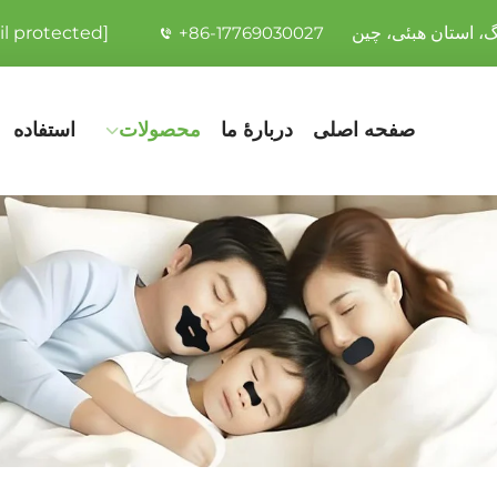
l protected]
+86-17769030027
صفحه اصلی
دربارهٔ ما
محصولات
استفاده