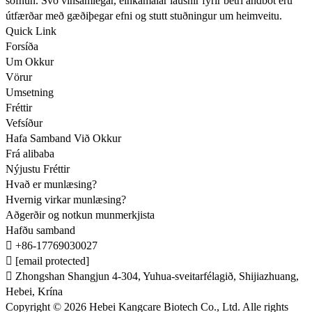
söfnun. Svo vinsamlegar, einkamálar lausnir fyrir betri andbót eru
útfærðar með gæðiþegar efni og stutt stuðningur um heimveitu.
Quick Link
Forsíða
Um Okkur
Vörur
Umsetning
Fréttir
Vefsíður
Hafa Samband Við Okkur
Frá alibaba
Nýjustu Fréttir
Hvað er munlæsing?
Hvernig virkar munlæsing?
Aðgerðir og notkun munmerkjista
Hafðu samband

+86-17769030027

[email protected]

Zhongshan Shangjun 4-304, Yuhua-sveitarfélagið, Shijiazhuang,
Hebei, Krína
Copyright © 2026 Hebei Kangcare Biotech Co., Ltd. Alle rights