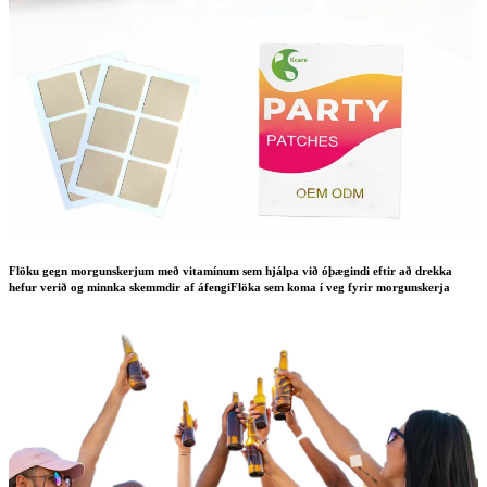
Flöku gegn morgunskerjum með vitamínum sem hjálpa við óþægindi eftir að drekka
hefur verið og minnka skemmdir af áfengiFlöka sem koma í veg fyrir morgunskerja