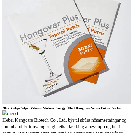
2022 Virkja Seljað Vitamin Stickers Energy Úthaf Hangover Sóðun Fókús Patches
Hebei Kangcare Biotech Co., Ltd. býr til skúra nösamsetningar og
munnband fyrir óvængiseiginleika, lækking á nesstopp og betri