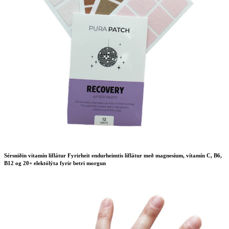
Sérsniðin vitamín líflátur Fyrirheit endurheimtis líflátur með magnesíum, vítamín C, B6,
B12 og 20+ elektólýta fyrir betri morgun