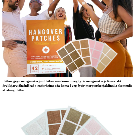
Flökur gegn morgunskerjumFlökur sem koma í veg fyrir morgunskerjaKínverskt
drykkjarviðhafnHraða endurheimt eða koma í veg fyrir morgunskerjaMinnka skemmdir
af áfengiFlöka