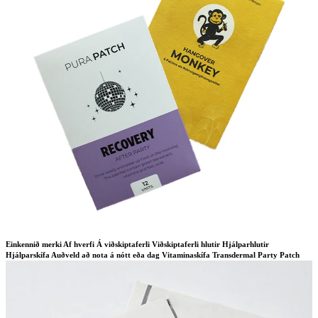
Einkennið merki Af hverfi Á viðskiptaferli Viðskiptaferli hlutir Hjálparhlutir
Hjálparskífa Auðveld að nota á nótt eða dag Vitaminaskífa Transdermal Party Patch