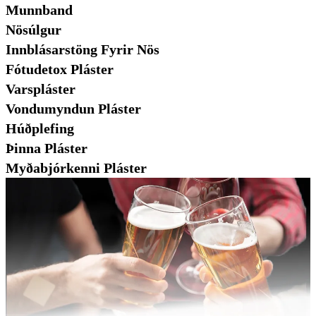
Munnband
Nösúlgur
Innblásarstöng Fyrir Nös
Fótudetox Pláster
Varspláster
Vondumyndun Pláster
Húðplefing
Þinna Pláster
Myðabjórkenni Pláster