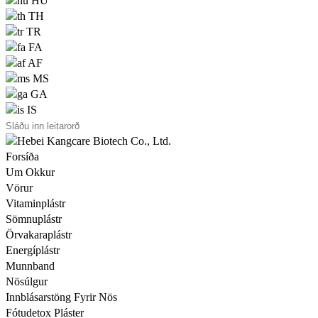
HU
TH
TR
FA
AF
MS
GA
IS
Forsíða
Um Okkur
Vörur
Vitaminplástr
Sömnuplástr
Örvakaraplástr
Energíplástr
Munnband
Nösúlgur
Innblásarstöng Fyrir Nös
Fótudetox Pláster