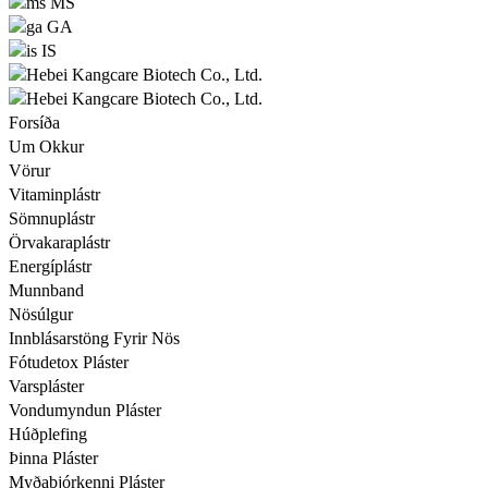
MS
GA
IS
Forsíða
Um Okkur
Vörur
Vitaminplástr
Sömnuplástr
Örvakaraplástr
Energíplástr
Munnband
Nösúlgur
Innblásarstöng Fyrir Nös
Fótudetox Pláster
Varspláster
Vondumyndun Pláster
Húðplefing
Þinna Pláster
Myðabjórkenni Pláster