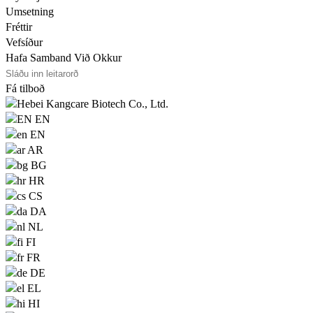
Umsetning
Fréttir
Vefsíður
Hafa Samband Við Okkur
Fá tilboð
EN
EN
AR
BG
HR
CS
DA
NL
FI
FR
DE
EL
HI