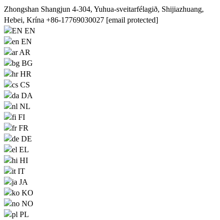
Zhongshan Shangjun 4-304, Yuhua-sveitarfélagið, Shijiazhuang,
Hebei, Krína
+86-17769030027
[email protected]
EN
EN
AR
BG
HR
CS
DA
NL
FI
FR
DE
EL
HI
IT
JA
KO
NO
PL