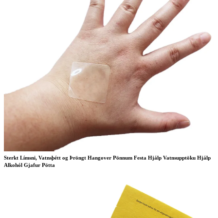
Sterkt Límsni, Vatnsþétt og Þröngt Hangover Pönnum Festa Hjálp Vatnsupptöku Hjálp
Alkohól Gjafur Pötta