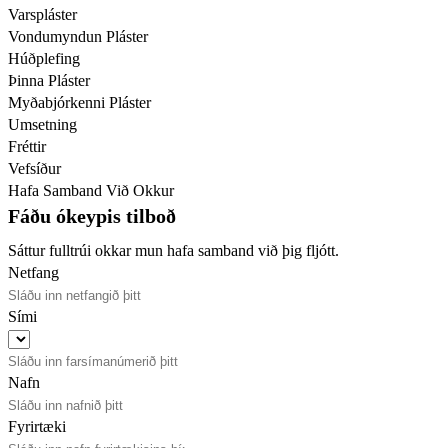
Varspláster
Vondumyndun Pláster
Húðplefing
Þinna Pláster
Myðabjórkenni Pláster
Umsetning
Fréttir
Vefsíður
Hafa Samband Við Okkur
Fáðu ókeypis tilboð
Sáttur fulltrúi okkar mun hafa samband við þig fljótt.
Netfang
Sími
Nafn
Fyrirtæki