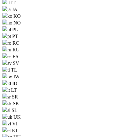
IT
JA
KO
NO
PL
PT
RO
RU
ES
SV
TL
IW
ID
LT
SR
SK
SL
UK
VI
ET