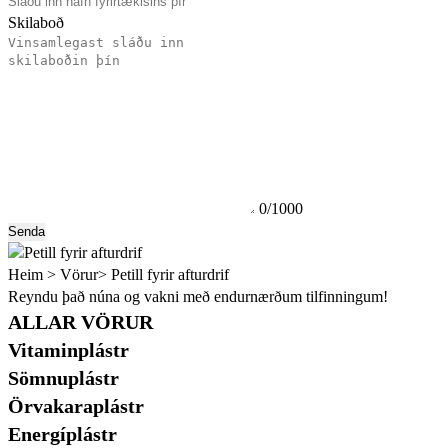
Skilaboð
0/1000
Senda
Heim >
Vörur
>
Petill fyrir afturdrif
Reyndu það núna og vakni með endurnærðum tilfinningum!
ALLAR VÖRUR
Vitaminplástr
Sömnuplástr
Örvakaraplástr
Energíplástr