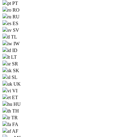
PT
RO
RU
ES
SV
TL
IW
ID
LT
SR
SK
SL
UK
VI
ET
HU
TH
TR
FA
AF