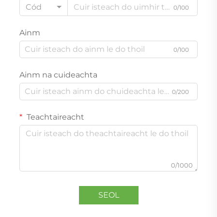
Cód
0/100
Ainm
0/100
Ainm na cuideachta
0/200
Teachtaireacht
0/1000
SEOL