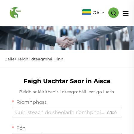
GA
Baile>
Téigh i dteagmháil linn
Faigh Uachtar Saor in Aisce
Beidh ár léiritheoir i dteagmháil leat go luath.
Ríomhphost
0/100
Fón