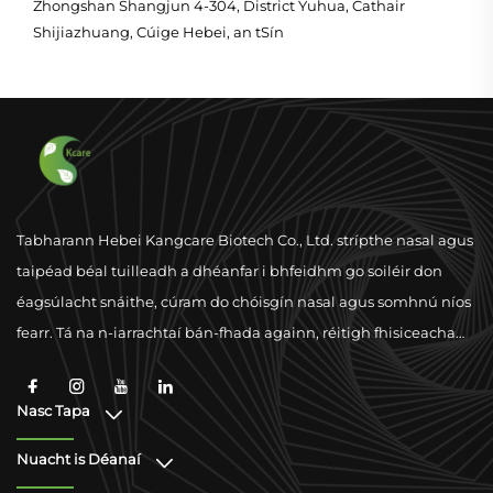
Zhongshan Shangjun 4-304, District Yuhua, Cathair
Shijiazhuang, Cúige Hebei, an tSín
Tabharann Hebei Kangcare Biotech Co., Ltd. strípthe nasal agus
taipéad béal tuilleadh a dhéanfar i bhfeidhm go soiléir don
éagsúlacht snáithe, cúram do chóisgín nasal agus somhnú níos
fearr. Tá na n-iarrachtaí bán-fhada againn, réitigh fhisiceacha
d'fhonn breathnaíocht a fheabhsú le hiolra uafásach gairide
agus tacaíocht chomhlíonadh domhanda.
Nasc Tapa
Nuacht is Déanaí