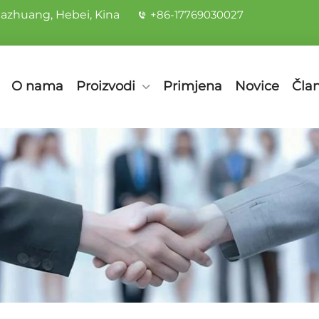
iazhuang, Hebei, Kina
+86-17769030027
O nama
Proizvodi
Primjena
Novice
Član