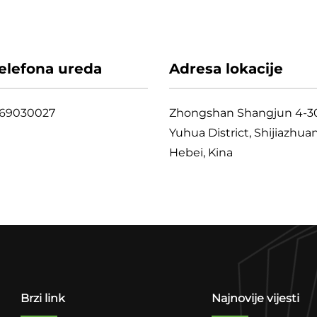
telefona ureda
Adresa lokacije
769030027
Zhongshan Shangjun 4-3
Yuhua District, Shijiazhua
Hebei, Kina
Brzi link
Najnovije vijesti