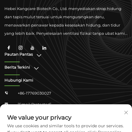
Hebei Kangcare Biotech Co., Ltd. menyediakan strop hidung
dan tapis mulut tersuai untuk mengurangkan deru,
menawarkan penawar kepada kesesakan hidung, dan tidur
yang lebih baik. Penyelesaian ventilasi fizikal tanpa ubat kami
dirancang untuk membaiki pernafasan dengan bahan
berkualiti tinggi dan sokongan kelayakan global.
Pautan Pantas
Berita Terkini
Hubungi Kami
+86-17769030027

[email Protected]

Zhongshan Shangjun 4-304, Daerah Yuhua,
We value your privacy

Shijiazhuang, Hebei, China
We use cookies and similar tools to provide our services.