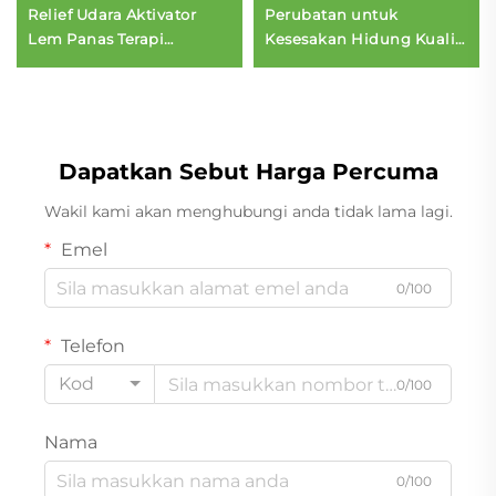
Relief Udara Aktivator
Perubatan untuk
Lem Panas Terapi
Kesesakan Hidung Kualiti
Rembesan Menstruasi
Baik Penyejuk Segar Stick
Relief Tempelan
Mudah Dibawa Penyedut
Tube
Dapatkan Sebut Harga Percuma
Wakil kami akan menghubungi anda tidak lama lagi.
Emel
0/100
Telefon
Kod
0/100
Nama
0/100