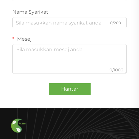
Nama Syarikat
0/200
Mesej
0/1000
Hantar