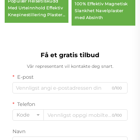
Populær Helsetilskudd
100% Effektiv Magnetisk
Med Urteinnhold Effektiv
Slankhet Navelplaster
Knepinestillering Plaster
med Absinth
for Knepines Tillering
Få et gratis tilbud
Vår representant vil kontakte deg snart.
E-post
0/100
Telefon
Kode
0/100
Navn