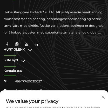
Hebei Kangcare Biotech Co., Ltd. tilbyr tilpassede neseband og
munnskot for anti-snaring, nesekongestionslindring og bedre
søvn. Våre medisinfrie, fysiske ventilasjonsløsninger er designet
for å forbedre pusten med superioritetsmaterialer og globalt
samsvarsstøtte.
HURTIGLENK
Siste nytt
Kontakt oss
+86-17769030027

[email Protected]

Zhongshan Shangjun 4-304, Yuhua-Distriktet,
We value your privacy

Shijiazhuang, Hebei, Kina