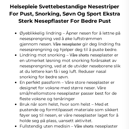
Helsepleie Svettebestandige Nesestriper
For Pust, Snorking, Søvn Og Sport Ekstra
Sterk Nesepflaster For Bedre Pust
Øyeblikkelig lindring – Åpner nesen for å lettne på
nesesprengning ved å øke luftstrømmen
gjennom nesen.
gir deg lindring fra
Våre neseplaster
nesesprengning og hjelper deg til å puste bedre.
Lindring mot snorking –
neseplaster er
Våre shorts
en utmerket løsning mot snorking forårsaket av
nesesprengning, ved at de utvider neseborene slik
at du lettere kan få i seg luft. Reduser nasal
snorking for bedre søvn.
En perfekt passform – Våre store neseplaster er
designet for voksne med større neser. Våre
små/mellomstore neseplaster passer best for de
fleste voksne og tenåringer
Bruk når som helst, hvor som helst – Med et
pustende og formtilpasset materiale som sikkert
føyer seg til nesen, er våre neseplaster laget for å
holde seg på plass, uansett aktivitet.
Fullstendig uten medisin –
neseplaster
Våre shorts