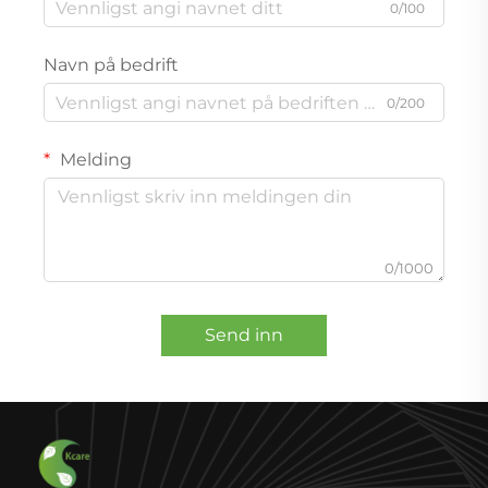
0/100
Navn på bedrift
0/200
Melding
0/1000
Send inn