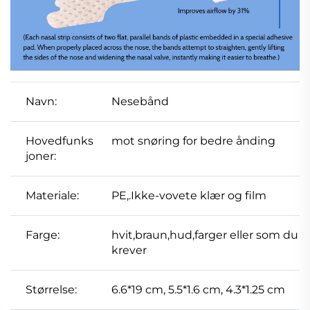
Navn:
Nesebånd
Hovedfunks
mot snøring for bedre ånding
joner:
Materiale:
PE,.Ikke-vovete klær og film
Farge:
hvit,braun,hud,farger eller som du
krever
Størrelse:
6.6*19 cm, 5.5*1.6 cm, 4.3*1.25 cm