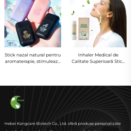
Stick nazal natural pentru
Inhaler Medical de
aromaterapie, stimulează
Calitate Superioară Stick
concentrarea și
pentru Congestie Nasală
îmbunătățește respirația,
Calificativ Refreshing
inhalator nazal portabil
Stick Portabil Tube
pentru ameliorarea
Inhaler
sinusurilor și relaxare
Hebei Kangcare Biotech Co., Ltd. oferă produse personalizate