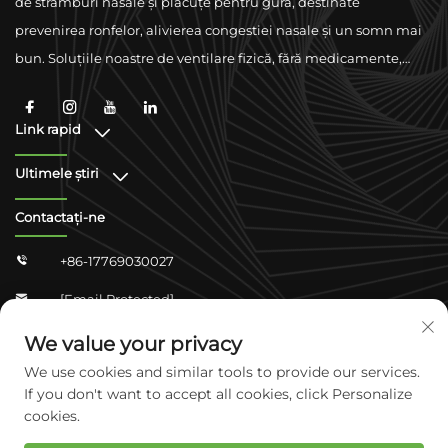
de strâmburi nasale și plăcuțe pentru gură, destinate
prevenirea ronfelor, alivierea congestiei nasale și un somn mai
bun. Soluțiile noastre de ventilare fizică, fără medicamente,
sunt concepute pentru a îmbunătăți respirația folosind
materiale de calitate superioară și sprijinându-se pe
Link rapid
conformitate la nivel global.
Ultimele știri
Contactați-ne
+86-17769030027

[email Protected]

Zhongshan Shangjun 4-304, Districțul Yuhua,
We value your privacy

Shijiazhuang, Hebei, China
We use cookies and similar tools to provide our services.
If you don't want to accept all cookies, click Personalize
cookies.
Drepturi de autor © 2026 Hebei Kangcare Biotech Co., Ltd. Toate