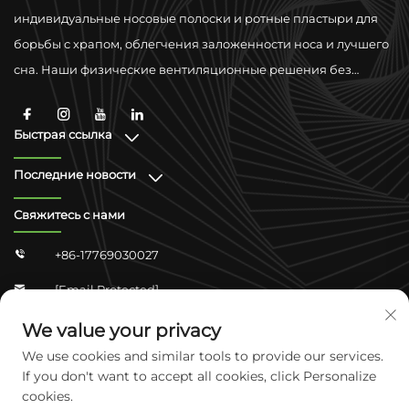
индивидуальные носовые полоски и ротные пластыри для
борьбы с храпом, облегчения заложенности носа и лучшего
сна. Наши физические вентиляционные решения без
лекарств разработаны для улучшения дыхания с
использованием материалов премиум-класса и поддержкой
Быстрая ссылка
глобального соответствия стандартам.
Последние новости
Свяжитесь с нами
+86-17769030027

[email Protected]

Zhongshan Shangjun 4-304, Юхуа Дистрикт,
We value your privacy

Шijiazhuang, Хэбэй, Китай
We use cookies and similar tools to provide our services.
If you don't want to accept all cookies, click Personalize
cookies.