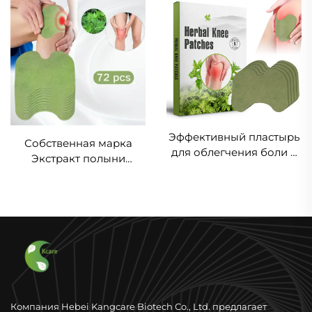
Эффективный пластырь
Собственная марка
для облегчения боли и
Экстракт полыни
дискомфорта в коленях
Пластыри для коленей
с травяными
Пластырь для снятия
компонентами для
боли в спине, шее,
здоровья
плечах
Самонагревающийся
пластырь
Компания Hebei Kangcare Biotech Co., Ltd. предлагает