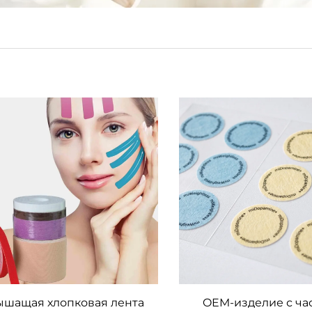
шащая хлопковая лента
OEM-изделие с ча