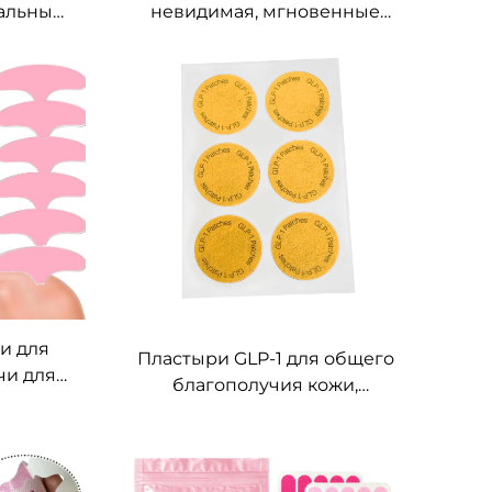
ральный
невидимая, мгновенные
держки
ленты для лифтинга лица
тояния,
при обвисании кожи,
провисании щек, двойном
ластырь
подбородке, сверхтонкая
ия
невидимая лифтинг-лента
нятия
для лица
итамином
и для
Пластыри GLP-1 для общего
чи для
благополучия кожи,
ента для
пластыри с натуральными
лба,
ингредиентами, пластир для
за кожей
моделирования тела, не
раздражает кожу, удобный в