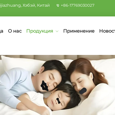
jiazhuang, Хэбэй, Китай
+86-17769030027
ца
О нас
Продукция
Применение
Новос