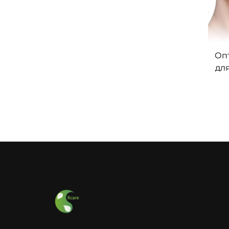
Оп
дл
по
а