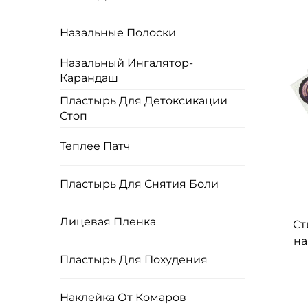
эл
Назальные Полоски
рул
Назальный Ингалятор-
м
Карандаш
Пластырь Для Детоксикации
Стоп
Теплее Патч
Пластырь Для Снятия Боли
Лицевая Пленка
Ст
на
дет
Пластырь Для Похудения
ср
Наклейка От Комаров
б