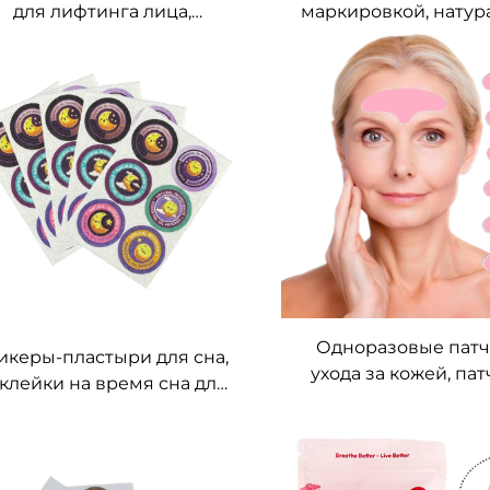
для лифтинга лица,
маркировкой, нату
астичный кинезиотейп в
пластырь для под
онах для контурирования
эмоционального сос
лица в форме «V» и
витаминный
гновенного укрепления
трансдермальный п
кожи, лифтинг-стикер
для повышен
концентрации и с
стресса с 5-ГТП и в
B12
Одноразовые патч
икеры-пластыри для сна,
ухода за кожей, пат
клейки на время сна для
лба с коллагеном, л
ей, пластырь для помощи
подтяжки лица и 
во сне, нетоксичное
средство для ухода 
едство для лучшего сна,
ез химикатов и лекарств,