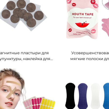
натуральный пластырь
агнитные пластыри для
Усовершенствов
упунктуры, наклейка для
мягкие полоски дл
тела Сладкие сны,
способствующие д
агнитный пластырь для
через нос, средство о
лаксации и снятия боли
дышащая лента для
и акупунктуре для колена
коллагеном для 