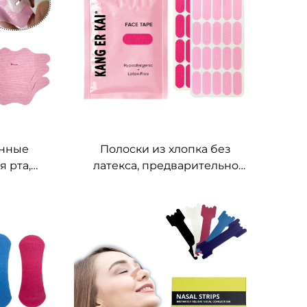
использовании
трансдермальный пластырь
анные
Полоски из хлопка без
я рта,
латекса, предварительно
ыханию
нарезанные, для подтяжки
т храпа,
лица, устраняют мелкие
 рта с
морщины, антивозрастные
сна
пластыри для лба