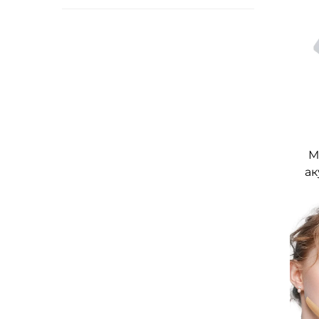
М
ак
м
ре
пр