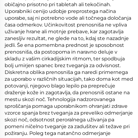
običajno prisotno pri tabletah ali tekočinah.
Uporabniki cenijo udobje preprostega načina
uporabe, saj ni potrebno vode ali točnega določanja
časa odmerkov. Učinkovitost prenosniša ne vpliva
uživanje hrane ali motnje prebave, kar zagotavlja
zanesljiv rezultat, ne glede na to, kdaj ste nazadnje
jedli. Še ena pomembna prednost je sposobnost
prenosniša, da postopoma in naravno deluje v
skladu z vašim cirkadijskim ritmom, ter spodbuja
bolj umirjen spanec brez tveganja za odvisnost.
Diskretna oblika prenosniša ga naredi primernega
za uporabo v različnih situacijah, tako doma kot med
potovanji, njegovo blago lepilo pa preprečuje
draženje kože in zagotavlja, da prenosniš ostane na
mestu skozi noč. Tehnologija nadzorovanega
sproščanja pomaga uporabnikom ohranjati zdrave
vzorce spanja brez tveganja za preveliko odmerjanje
skozi noč, odsotnost peroralnega uživanja pa
pomeni ničelno tveganje za zadušitev ali težave pri
požiranju. Poleg tega natančno odmerjanje