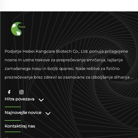
Podjetje Hebei Kangcare Biotech Co., Ltd. ponuja prilagojene
nosne in ustne trakove za preprečevanje smrčanja, lajšanje
zamašenega nosu in boljši spanec. Naše rešitve za fizično
prezračevanje brez zdravil so zasnovane za izboljšanje dihanja z
vrhunskimi materiali in podporo po vsem svetu.
Hitra povezava
Najnovejše novice
Kontaktiraj nas