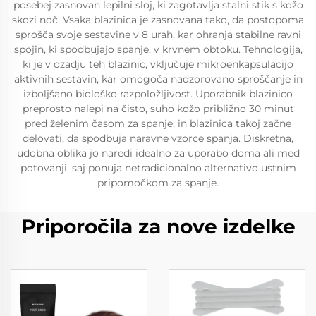
posebej zasnovan lepilni sloj, ki zagotavlja stalni stik s kožo
skozi noč. Vsaka blazinica je zasnovana tako, da postopoma
sprošča svoje sestavine v 8 urah, kar ohranja stabilne ravni
spojin, ki spodbujajo spanje, v krvnem obtoku. Tehnologija,
ki je v ozadju teh blazinic, vključuje mikroenkapsulacijo
aktivnih sestavin, kar omogoča nadzorovano sproščanje in
izboljšano biološko razpoložljivost. Uporabnik blazinico
preprosto nalepi na čisto, suho kožo približno 30 minut
pred želenim časom za spanje, in blazinica takoj začne
delovati, da spodbuja naravne vzorce spanja. Diskretna,
udobna oblika jo naredi idealno za uporabo doma ali med
potovanji, saj ponuja netradicionalno alternativo ustnim
pripomočkom za spanje.
Priporočila za nove izdelke