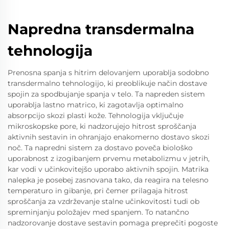
Napredna transdermalna
tehnologija
Prenosna spanja s hitrim delovanjem uporablja sodobno
transdermalno tehnologijo, ki preoblikuje način dostave
spojin za spodbujanje spanja v telo. Ta napreden sistem
uporablja lastno matrico, ki zagotavlja optimalno
absorpcijo skozi plasti kože. Tehnologija vključuje
mikroskopske pore, ki nadzorujejo hitrost sproščanja
aktivnih sestavin in ohranjajo enakomerno dostavo skozi
noč. Ta napredni sistem za dostavo poveča biološko
uporabnost z izogibanjem prvemu metabolizmu v jetrih,
kar vodi v učinkovitejšo uporabo aktivnih spojin. Matrika
nalepka je posebej zasnovana tako, da reagira na telesno
temperaturo in gibanje, pri čemer prilagaja hitrost
sproščanja za vzdrževanje stalne učinkovitosti tudi ob
spreminjanju položajev med spanjem. To natančno
nadzorovanje dostave sestavin pomaga preprečiti pogoste