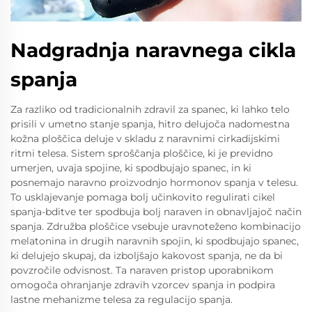
Nadgradnja naravnega cikla
spanja
Za razliko od tradicionalnih zdravil za spanec, ki lahko telo
prisili v umetno stanje spanja, hitro delujoča nadomestna
kožna ploščica deluje v skladu z naravnimi cirkadijskimi
ritmi telesa. Sistem sproščanja ploščice, ki je previdno
umerjen, uvaja spojine, ki spodbujajo spanec, in ki
posnemajo naravno proizvodnjo hormonov spanja v telesu.
To usklajevanje pomaga bolj učinkovito regulirati cikel
spanja-bditve ter spodbuja bolj naraven in obnavljajoč način
spanja. Združba ploščice vsebuje uravnoteženo kombinacijo
melatonina in drugih naravnih spojin, ki spodbujajo spanec,
ki delujejo skupaj, da izboljšajo kakovost spanja, ne da bi
povzročile odvisnost. Ta naraven pristop uporabnikom
omogoča ohranjanje zdravih vzorcev spanja in podpira
lastne mehanizme telesa za regulacijo spanja.