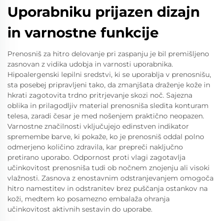
Uporabniku prijazen dizajn
in varnostne funkcije
Prenosniš za hitro delovanje pri zaspanju je bil premišljeno
zasnovan z vidika udobja in varnosti uporabnika.
Hipoalergenski lepilni sredstvi, ki se uporablja v prenosnišu,
sta posebej pripravljeni tako, da zmanjšata draženje kože in
hkrati zagotovita trdno pritrjevanje skozi noč. Sajezna
oblika in prilagodljiv material prenosniša sledita konturam
telesa, zaradi česar je med nošenjem praktično neopazen.
Varnostne značilnosti vključujejo edinstven indikator
spremembe barve, ki pokaže, ko je prenosniš oddal polno
odmerjeno količino zdravila, kar prepreči naključno
pretirano uporabo. Odpornost proti vlagi zagotavlja
učinkovitost prenosniša tudi ob nočnem znojenju ali visoki
vlažnosti. Zasnova z enostavnim odstranjevanjem omogoča
hitro namestitev in odstranitev brez puščanja ostankov na
koži, medtem ko posamezno embalaža ohranja
učinkovitost aktivnih sestavin do uporabe.