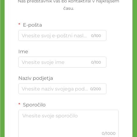
Naš predstavnik vas bo kontaktiral v najkrajšem
času.
E-pošta
0/100
Ime
0/100
Naziv podjetja
0/200
Sporočilo
0/1000