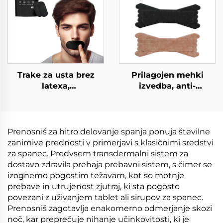
Trake za usta brez
Prilagojen mehki
latexa,
izvedba, anti-
hipoalergenične za
hlaskajoči ustni trak in
boljše spanje, traka za
brez latexa, trake za
usta za kvaliteto
nos za olajšanje
spanja za lažje dihanje
hlaskanja, zdravstvena
Prenosniš za hitro delovanje spanja ponuja številne
oprema
zanimive prednosti v primerjavi s klasičnimi sredstvi
za spanec. Predvsem transdermalni sistem za
dostavo zdravila prehaja prebavni sistem, s čimer se
izognemo pogostim težavam, kot so motnje
prebave in utrujenost zjutraj, ki sta pogosto
povezani z uživanjem tablet ali sirupov za spanec.
Prenosniš zagotavlja enakomerno odmerjanje skozi
noč, kar preprečuje nihanje učinkovitosti, ki je