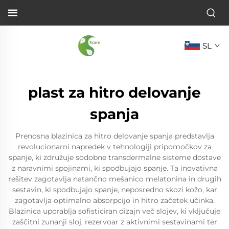
SL
plast za hitro delovanje
spanja
Prenosna blazinica za hitro delovanje spanja predstavlja
revolucionarni napredek v tehnologiji pripomočkov za
spanje, ki združuje sodobne transdermalne sisteme dostave
z naravnimi spojinami, ki spodbujajo spanje. Ta inovativna
rešitev zagotavlja natančno mešanico melatonina in drugih
sestavin, ki spodbujajo spanje, neposredno skozi kožo, kar
zagotavlja optimalno absorpcijo in hitro začetek učinka.
Blazinica uporablja sofisticiran dizajn več slojev, ki vključuje
zaščitni zunanji sloj, rezervoar z aktivnimi sestavinami ter