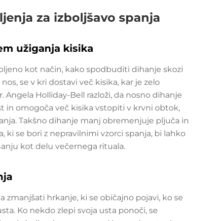
ljenja za izboljšavo spanja
em užiganja kisika
bljeno kot način, kako spodbuditi dihanje skozi
os, se v kri dostavi več kisika, kar je zelo
ngela Holliday-Bell razloži, da nosno dihanje
 in omogoča več kisika vstopiti v krvni obtok,
nja. Takšno dihanje manj obremenjuje pljuča in
 ki se bori z nepravilnimi vzorci spanja, bi lahko
anju kot delu večernega rituala.
nja
 zmanjšati hrkanje, ki se običajno pojavi, ko se
usta. Ko nekdo zlepi svoja usta ponoči, se