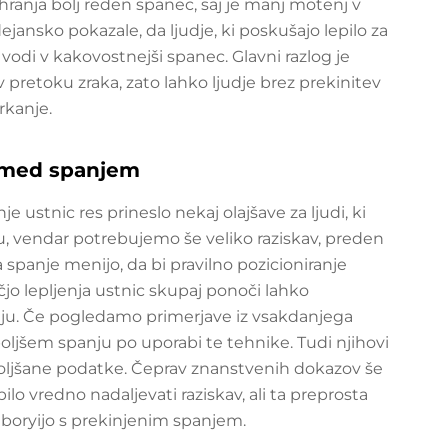
hranja bolj reden spanec, saj je manj motenj v
ansko pokazale, da ljudje, ki poskušajo lepilo za
vodi v kakovostnejši spanec. Glavni razlog je
v pretoku zraka, zato lahko ljudje brez prekinitev
rkanje.
 med spanjem
e ustnic res prineslo nekaj olajšave za ljudi, ki
u, vendar potrebujemo še veliko raziskav, preden
a spanje menijo, da bi pravilno pozicioniranje
čjo lepljenja ustnic skupaj ponoči lahko
ju. Če pogledamo primerjave iz vsakdanjega
boljšem spanju po uporabi te tehnike. Tudi njihovi
boljšane podatke. Čeprav znanstvenih dokazov še
ilo vredno nadaljevati raziskav, ali ta preprosta
 boryijo s prekinjenim spanjem.