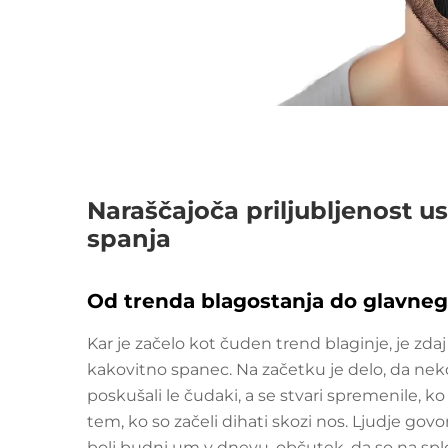
Naraščajoča priljubljenost u
spanja
Od trenda blagostanja do glavne
Kar je začelo kot čuden trend blaginje, je zdaj
kakovitno spanec. Na začetku je delo, da nekd
poskušali le čudaki, a se stvari spremenile, ko s
tem, ko so začeli dihati skozi nos. Ljudje govori
bolj budni um v dnevu, občutek, da so na sploš