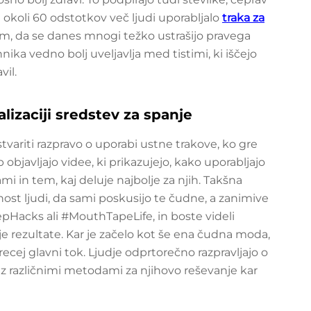
okoli 60 odstotkov več ljudi uporabljalo
traka za
em, da se danes mnogi težko ustrašijo pravega
hnika vedno bolj uveljavlja med tistimi, ki iščejo
vil.
lizaciji sredstev za spanje
variti razpravo o uporabi ustne trakove, ko gre
 objavljajo videe, ki prikazujejo, kako uporabljajo
ami in tem, kaj deluje najbolje za njih. Takšna
nost ljudi, da sami poskusijo te čudne, a zanimive
eepHacks ali #MouthTapeLife, in boste videli
svoje rezultate. Kar je začelo kot še ena čudna moda,
ecej glavni tok. Ljudje odprtorečno razpravljajo o
 z različnimi metodami za njihovo reševanje kar