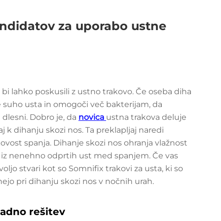
ndidatov za uporabo ustne
, bi lahko poskusili z ustno trakovo. Če oseba diha
 je suho usta in omogoči več bakterijam, da
n dlesni. Dobro je, da
novica
ustna trakova deluje
j k dihanju skozi nos. Ta preklapljaj naredi
kovost spanja. Dihanje skozi nos ohranja vlažnost
jo iz nenehno odprtih ust med spanjem. Če vas
jo stvari kot so Somnifix trakovi za usta, ki so
jo pri dihanju skozi nos v nočnih urah.
nadno rešitev