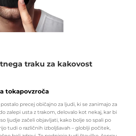
stnega traku za kakovost
ga tokapovzroča
 postalo precej običajno za ljudi, ki se zanimajo za
o zalepi usta z trakom, delovalo kot nekaj, kar bi
o ljudje začeli objavljati, kako bolje so spali po
jo tudi o različnih izboljšavah – globlji počitek,
no bolj zdravi. To podpirajo tudi številke, čeprav