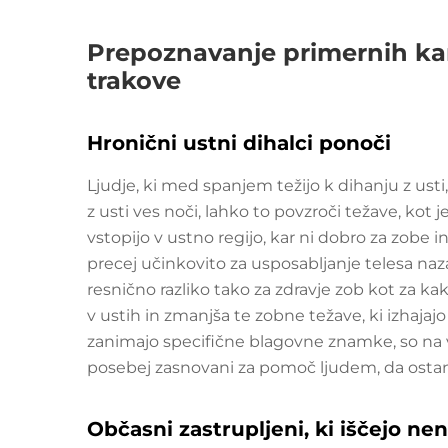
Prepoznavanje primernih ka
trakove
Hronični ustni dihalci ponoči
Ljudje, ki med spanjem težijo k dihanju z usti
z usti ves noči, lahko to povzroči težave, kot
vstopijo v ustno regijo, kar ni dobro za zobe i
precej učinkovito za usposabljanje telesa naza
resnično razliko tako za zdravje zob kot za ka
v ustih in zmanjša te zobne težave, ki izhaja
zanimajo specifične blagovne znamke, so na vol
posebej zasnovani za pomoč ljudem, da ostane
Občasni zastrupljeni, ki iščejo ne