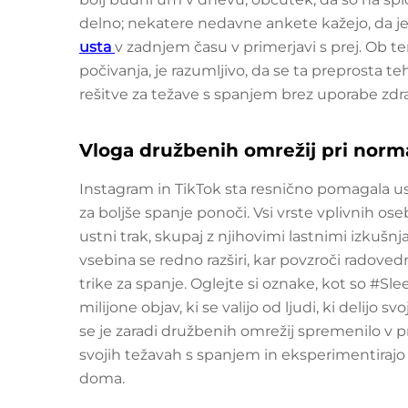
delno; nekatere nedavne ankete kažejo, da je 
usta
v zadnjem času v primerjavi s prej. Ob t
počivanja, je razumljivo, da se ta preprosta te
rešitve za težave s spanjem brez uporabe zdra
Vloga družbenih omrežij pri norma
Instagram in TikTok sta resnično pomagala ust
za boljše spanje ponoči. Vsi vrste vplivnih oseb
ustni trak, skupaj z njihovimi lastnimi izkušnj
vsebina se redno razširi, kar povzroči radoved
trike za spanje. Oglejte si oznake, kot so #Sl
milijone objav, ki se valijo od ljudi, ki delijo 
se je zaradi družbenih omrežij spremenilo v pr
svojih težavah s spanjem in eksperimentirajo
doma.