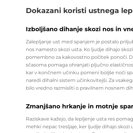
Dokazani koristi ustnega lep
Izboljšano dihanje skozi nos in vn
Zalepljanje ust med spanjem je postalo prilju
nos namesto skozi usta. Ko ljudje dihajo skozi n
pomembno za kakovostno počitek ponoči. Dr. A
sčasoma pomaga ohranjati pljučno elastičnost
kar v končnem učinku pomeni boljše noči spa
naredi dihalni sistem učinkovitejši. Za vsakega,
bilo vredno razmisliti o pravilnem nosnem dih
Zmanjšano hrkanje in motnje spa
Raziskave kažejo, da lepljenje usta res pomaga
mehki nepac tresljaje, ker ljudje dihajo skozi 