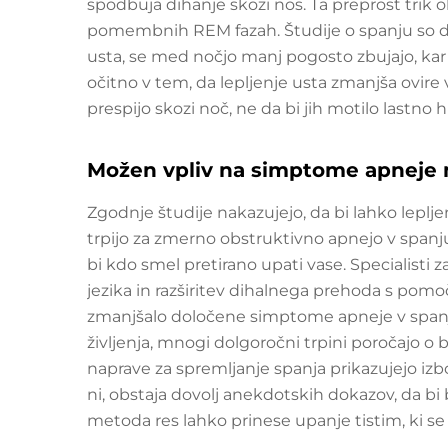
spodbuja dihanje skozi nos. Ta preprost trik o
pomembnih REM fazah. Študije o spanju so dej
usta, se med nočjo manj pogosto zbujajo, kar 
očitno v tem, da lepljenje usta zmanjša ovire 
prespijo skozi noč, ne da bi jih motilo lastno h
Možen vpliv na simptome apneje
Zgodnje študije nakazujejo, da bi lahko lepljenj
trpijo za zmerno obstruktivno apnejo v spanj
bi kdo smel pretirano upati vase. Specialisti z
jezika in razširitev dihalnega prehoda s pomo
zmanjšalo določene simptome apneje v span
življenja, mnogi dolgoročni trpini poročajo o 
naprave za spremljanje spanja prikazujejo iz
ni, obstaja dovolj anekdotskih dokazov, da bi b
metoda res lahko prinese upanje tistim, ki se