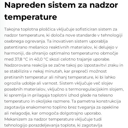
Napreden sistem za nadzor
temperature
Takojna toplotna ploščica vključuje sofisticiran sistem za
nadzor temperature, ki določa nove standarde v tehnologiji
osebnega ogrevanja. Ta inovativen sistem uporablja
patentirano mešanico reaktivnih materialov, ki delujejo v
harmoniji, da ohranijo optimalno temperaturno območje
med 37,8 °C in 40,0 °C skozi celotno trajanje uporabe.
Nadzorovana reakcija se začne takoj po izpostavitvi zraku in
se stabilizira v nekaj minutah, kar prepreči možnost
pretiranih temperatur ali nihanj temperature, ki bi lahko
ogrozila udobje ali varnost. Sistem vključuje več slojev
posebnih materialov, vključno s termoregulacijskim slojem,
ki spremlja in prilagaja toplotni izhod glede na telesno
temperaturo in okoljske razmere. Ta pametna konstrukcija
zagotavlja enakomerno toplino brez tveganja za opekline
ali nelagodje, kar omogoča dolgotrajno uporabo.
Mekanizem za nadzor temperature vključuje tudi
tehnologijo porazdeljevanja toplote, ki zagotavlja