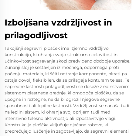
Izboljšana vzdržljivost in
prilagodljivost
Takojšnji segrevni plošček ima izjemno vzdržljivo
konstrukcijo, ki ohranja svojo strukturno celovitost in
učinkovitost segrevanja skozi predvideno obdobje uporabe.
Zunanji sloj je sestavljen iz močnega, odpornega proti
počenju materiala, ki ščiti notranje komponente, hkrati pa
ostaja dovolj fleksibilen, da se prilagaja konturam telesa. Te
napredne lastnosti prilagodljivosti se doseže z edinstvenim
sistemom plastnega gradnje, ki omogoča ploščku, da se
upogne in raztegne, ne da bi ogrozil njegove segrevne
sposobnosti ali lepilne lastnosti. Vzdržljivost se nanaša tudi
na lepilni sistem, ki ohranja svoj oprijem tudi med
intenzivno telesno aktivnostjo ali izpostavitvijo vlagi.
Konstrukcija ploščka vključuje ojačane robove, ki
preprečujejo luščenje in zagotavljajo, da segrevni elementi