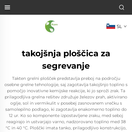
SL
takojšnja ploščica za
segrevanje
Takten grelni plošček predstavlja preboj na področju
osebne grelne tehnologije, saj zagotavlja takojšnjo toplino s
pomočjo inovativne kemijske reakcije, ki jo sproži zrak. Ta
prilagodljiva grelna rešitev združuje železov prah, aktivirano
oglje, sol in vermikulit v posebej zasnovanem vrečku s
samolepilno podlago, ki zagotavlja enakomerno toplino do
12 ur. Ko so komponente izpostavljene zraku, med seboj
reagirajo in ustvarjajo varno, nadzorovano toplino med 38
°C in 40 °C. Ploščki imata tanko, prilagodljivo konstrukcijo,