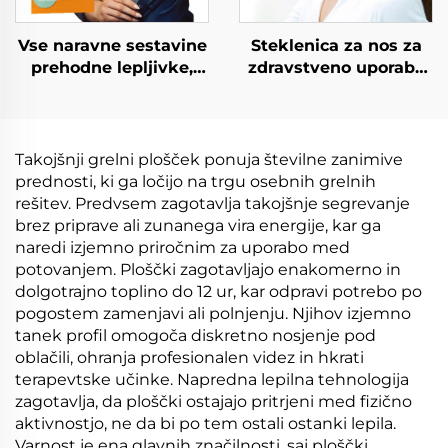
Vse naravne sestavine
Steklenica za nos za
prehodne lepljivke,
zdravstveno uporabo
vodolastna in
pri nosnem
nevredljiva za kožo,
zatopljenju Dobra
vitaminska B12 lepljiva
kvaliteta Hladilna
za boljše jutro
osvežujoča steklenica
Takojšnji grelni plošček ponuja številne zanimive
Praktičen nosilni
prednosti, ki ga ločijo na trgu osebnih grelnih
Inhalator
rešitev. Predvsem zagotavlja takojšnje segrevanje
brez priprave ali zunanega vira energije, kar ga
naredi izjemno priročnim za uporabo med
potovanjem. Ploščki zagotavljajo enakomerno in
dolgotrajno toplino do 12 ur, kar odpravi potrebo po
pogostem zamenjavi ali polnjenju. Njihov izjemno
tanek profil omogoča diskretno nosjenje pod
oblačili, ohranja profesionalen videz in hkrati
terapevtske učinke. Napredna lepilna tehnologija
zagotavlja, da ploščki ostajajo pritrjeni med fizično
aktivnostjo, ne da bi po tem ostali ostanki lepila.
Varnost je ena glavnih značilnosti, saj ploščki