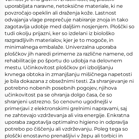
uporabljata naravne, netoksične materiale, ki ne
povzročajo opeklin ali draženja kože. Lastnost
odvajanja vlage preprečuje nabiranje znoja in tako
zagotavlja udobje med daljšim nosjenjem. Ploščki so
tudi okolju prijazni, ker so izdelani iz biološko
razgradljivih materialov, kjer je to mogoče, in
minimalnega embalaže. Univerzalna uporaba
ploščkov jih naredi primerne za različne namene, od
rehabilitacije po športu do udobja na delovnem
mestu. Učinkovitost ploščkov pri izboljšanju
krvnega obtoka in zmanjšanju mišičnega napetosti
je bila dokazana z obsežnimi testi. Za shranjevanje ni
potrebno nobenih posebnih pogojev, njihova
učinkovitost pa se ohranja dolgo časa, če so
shranjeni ustrezno. So cenovno ugodnejši v
primerjavi z elektronskimi grelnimi napravami, saj
ne zahtevajo vzdrževanja ali vira energije. Enkratna
uporaba zagotavlja optimalno higieno in odpravlja
potrebo po čiščenju ali vzdrževanju. Poleg tega so
ploščki enostavno prenašljivi v žepu ali torbici in