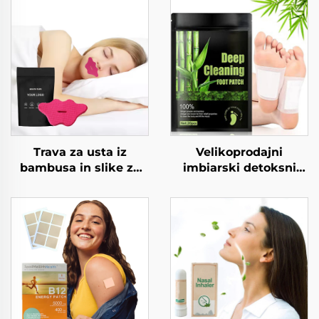
Trava za usta iz
Velikoprodajni
bambusa in slike za
imbiarski detoksni
spanje, trave za nos,
plakat za noge
rožna traka za usta za
Detoksni plakat za
spanje
noge iz fabrike za
detoksnost Nogelne
detoksne pade za
odstranitev otrinov