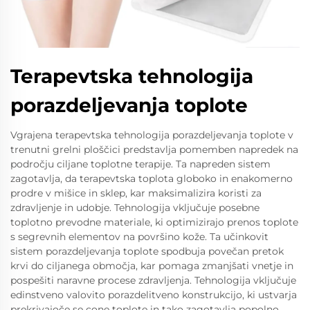
Terapevtska tehnologija
porazdeljevanja toplote
Vgrajena terapevtska tehnologija porazdeljevanja toplote v
trenutni grelni ploščici predstavlja pomemben napredek na
področju ciljane toplotne terapije. Ta napreden sistem
zagotavlja, da terapevtska toplota globoko in enakomerno
prodre v mišice in sklep, kar maksimalizira koristi za
zdravljenje in udobje. Tehnologija vključuje posebne
toplotno prevodne materiale, ki optimizirajo prenos toplote
s segrevnih elementov na površino kože. Ta učinkovit
sistem porazdeljevanja toplote spodbuja povečan pretok
krvi do ciljanega območja, kar pomaga zmanjšati vnetje in
pospešiti naravne procese zdravljenja. Tehnologija vključuje
edinstveno valovito porazdelitveno konstrukcijo, ki ustvarja
prekrivajoče se cone toplote in tako zagotavlja popolno