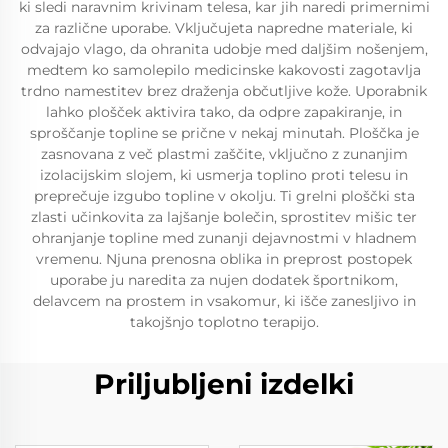
ki sledi naravnim krivinam telesa, kar jih naredi primernimi
za različne uporabe. Vključujeta napredne materiale, ki
odvajajo vlago, da ohranita udobje med daljšim nošenjem,
medtem ko samolepilo medicinske kakovosti zagotavlja
trdno namestitev brez draženja občutljive kože. Uporabnik
lahko plošček aktivira tako, da odpre zapakiranje, in
sproščanje topline se prične v nekaj minutah. Ploščka je
zasnovana z več plastmi zaščite, vključno z zunanjim
izolacijskim slojem, ki usmerja toplino proti telesu in
preprečuje izgubo topline v okolju. Ti grelni ploščki sta
zlasti učinkovita za lajšanje bolečin, sprostitev mišic ter
ohranjanje topline med zunanji dejavnostmi v hladnem
vremenu. Njuna prenosna oblika in preprost postopek
uporabe ju naredita za nujen dodatek športnikom,
delavcem na prostem in vsakomur, ki išče zanesljivo in
takojšnjo toplotno terapijo.
Priljubljeni izdelki