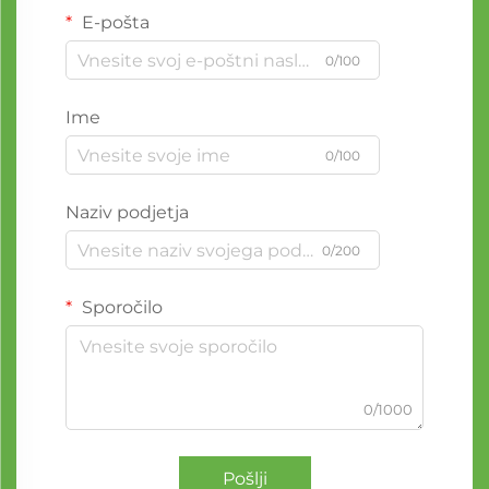
E-pošta
0/100
Ime
0/100
Naziv podjetja
0/200
Sporočilo
0/1000
Pošlji