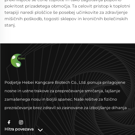
pokritost prizadetega območja. Ta celovit pristop k toplotni
terapiji naredi ploščice še posebej učinkovite za zdravljenje
mišičnih poškodb, togosti sklepov in kroničnih bolečinskih
stanj.
Podjetje Hebei Kangcare Biotech Co., Ltd. ponuja prilagojene
nosne in ustne trakove za preprečevanje smrčanja, lajšanje
zamašenega nosu in boljši spanec. Naše rešitve za fizično
prezračevanje brez zdravil so zasnovane za izboljšanje dihanja z
vrhunskimi materiali in podporo po vsem svetu.
Hitra povezava