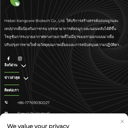
Hebei Kangcare Biotech Co., Ltd. ให้บริการสร้างสรรค์แถบจมูกและ
เทปปากเพื่อป้องกันการกรน บรรเทาอาการคัดจมูก และนอนหลับได้ดีขึ้น
โซลูชันการระบายอากาศทางกายภาพที่ไม่มียาของเราออกแบบมาเพื่อ
ปรับปรุงการหายใจด้วยวัสดุคุณภาพเยี่ยมและการสนับสนุนความปฏิบัติตาม
มาตรฐานระดับโลก
ลิงก์ด่วน
ข่าวล่าสุด
ติดต่อเรา
+86-17769030027

[email Protected]

จงซาน ชางจวิน 4-304 เขตหยูหัว เมืองเสิ่นเจียจวง มณฑลเหอเป่ย
We value your privacy