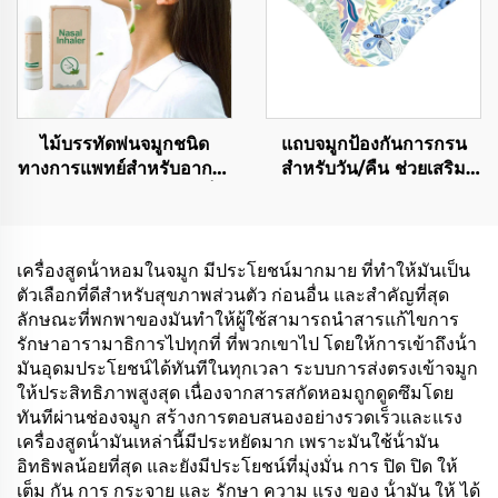
ไม้บรรทัดพ่นจมูกชนิด
แถบจมูกป้องกันการกรน
ทางการแพทย์สำหรับอาการ
สำหรับวัน/คืน ช่วยเสริม
คัดจมูก คุณภาพดี มีผลเย็น
จมูกให้หายใจได้สะดวกใน
สดชื่น พกพาสะดวกในรูป
ขณะนอนหลับและการเล่น
แบบหลอดพ่น
กีฬา แผ่นรองกันเหงื่อและ
น้ำมัน
เครื่องสูดน้ําหอมในจมูก มีประโยชน์มากมาย ที่ทําให้มันเป็น
ตัวเลือกที่ดีสําหรับสุขภาพส่วนตัว ก่อนอื่น และสําคัญที่สุด
ลักษณะที่พกพาของมันทําให้ผู้ใช้สามารถนําสารแก้ไขการ
รักษาอารามาธิการไปทุกที่ ที่พวกเขาไป โดยให้การเข้าถึงน้ํา
มันอุดมประโยชน์ได้ทันทีในทุกเวลา ระบบการส่งตรงเข้าจมูก
ให้ประสิทธิภาพสูงสุด เนื่องจากสารสกัดหอมถูกดูดซึมโดย
ทันทีผ่านช่องจมูก สร้างการตอบสนองอย่างรวดเร็วและแรง
เครื่องสูดน้ํามันเหล่านี้มีประหยัดมาก เพราะมันใช้น้ํามัน
อิทธิพลน้อยที่สุด และยังมีประโยชน์ที่มุ่งมั่น การ ปิด ปิด ให้
เต็ม กัน การ กระจาย และ รักษา ความ แรง ของ น้ํามัน ให้ ได้