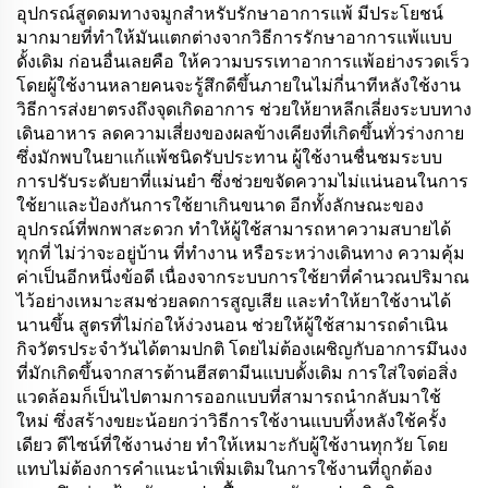
สำหรับบรรเทาอาการปวด
อุปกรณ์สูดดมทางจมูกสำหรับรักษาอาการแพ้ มีประโยชน์
มากมายที่ทำให้มันแตกต่างจากวิธีการรักษาอาการแพ้แบบ
ดั้งเดิม ก่อนอื่นเลยคือ ให้ความบรรเทาอาการแพ้อย่างรวดเร็ว
โดยผู้ใช้งานหลายคนจะรู้สึกดีขึ้นภายในไม่กี่นาทีหลังใช้งาน
วิธีการส่งยาตรงถึงจุดเกิดอาการ ช่วยให้ยาหลีกเลี่ยงระบบทาง
เดินอาหาร ลดความเสี่ยงของผลข้างเคียงที่เกิดขึ้นทั่วร่างกาย
ซึ่งมักพบในยาแก้แพ้ชนิดรับประทาน ผู้ใช้งานชื่นชมระบบ
การปรับระดับยาที่แม่นยำ ซึ่งช่วยขจัดความไม่แน่นอนในการ
ใช้ยาและป้องกันการใช้ยาเกินขนาด อีกทั้งลักษณะของ
อุปกรณ์ที่พกพาสะดวก ทำให้ผู้ใช้สามารถหาความสบายได้
ทุกที่ ไม่ว่าจะอยู่บ้าน ที่ทำงาน หรือระหว่างเดินทาง ความคุ้ม
ค่าเป็นอีกหนึ่งข้อดี เนื่องจากระบบการใช้ยาที่คำนวณปริมาณ
ไว้อย่างเหมาะสมช่วยลดการสูญเสีย และทำให้ยาใช้งานได้
นานขึ้น สูตรที่ไม่ก่อให้ง่วงนอน ช่วยให้ผู้ใช้สามารถดำเนิน
กิจวัตรประจำวันได้ตามปกติ โดยไม่ต้องเผชิญกับอาการมึนงง
ที่มักเกิดขึ้นจากสารต้านฮีสตามีนแบบดั้งเดิม การใส่ใจต่อสิ่ง
แวดล้อมก็เป็นไปตามการออกแบบที่สามารถนำกลับมาใช้
ใหม่ ซึ่งสร้างขยะน้อยกว่าวิธีการใช้งานแบบทิ้งหลังใช้ครั้ง
เดียว ดีไซน์ที่ใช้งานง่าย ทำให้เหมาะกับผู้ใช้งานทุกวัย โดย
แทบไม่ต้องการคำแนะนำเพิ่มเติมในการใช้งานที่ถูกต้อง