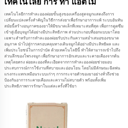
เทคโนโลยี การ ทํา แอตโม
เทคโนโลยีการทำละอองฝอยขั้นสูงของเครื่องสูดจมูกแสดงถึงการ
เปลี่ยนแปลงครั้งสำคัญในวิธีการส่งยาเพื่อรักษาอาการแพ้ ระบบอันทัน
สมัยนี้สร้างอนุภาคของยาให้มีขนาดเล็กที่เหมาะสมที่สุด เพื่อการดูดซึม
เข้าสู่เยื่อบุจมูกได้อย่างมีประสิทธิภาพ ส่วนประกอบที่ออกแบบมาโดย
เฉพาะสำหรับการทำละอองฝอยรับประกันความสม่ำเสมอของขนาด
อนุภาค นำไปสู่การครอบคลุมทางเดินจมูกได้อย่างมีประสิทธิผล และ
เพิ่มประโยชน์ในการบำบัด ด้วยเทคโนโลยีนี้ ทำให้สามารถเข้าไปถึง
ส่วนลึกของโพรงจมูก เพื่อรักษาอาการอักเสบและระคายเคืองจากต้น
เหตุโดยตรง ฝอยละอองที่ละเอียดจากการทำละอองฝอยช่วยมอบ
ประสบการณ์การใช้งานที่สบายและอ่อนโยน โดยไม่มีลักษณะฉีดพ่น
แรงกระแทกเหมือนระบบเก่าๆ การกระจายตัวของยาอย่างทั่วถึงช่วย
ป้องกันอาการระคายเคืองและความไม่สบายตัว พร้อมทั้งเพิ่ม
ประสิทธิภาพการรักษาในแต่ละครั้งที่ใช้ยา