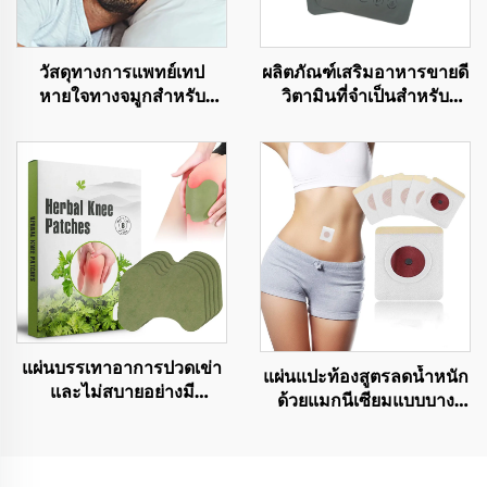
วัสดุทางการแพทย์เทป
ผลิตภัณฑ์เสริมอาหารขายดี
หายใจทางจมูกสำหรับ
วิตามินที่จำเป็นสำหรับ
นักกีฬา เทปจมูกกาวแรง
สุขภาพ วิตามินรวมแบบ
สำหรับบรรเทาการกรนและ
แปะผิวสำหรับการดูแล
ช่วยการหายใจทางจมูก
สุขภาพ
แผ่นบรรเทาอาการปวดเข่า
แผ่นแปะท้องสูตรลดน้ำหนัก
และไม่สบายอย่างมี
ด้วยแมกนีเซียมแบบบาง
ประสิทธิภาพ ประกอบด้วย
พิเศษ 100% มีประสิทธิภาพ
สมุนไพรบำรุงสุขภาพยอด
สูง
นิยม แผ่นปะเข่าสมุนไพร