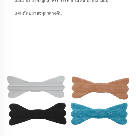
แผ่นดันปลายจมูกสำหรับการหายใจในเวลากลางคืน
แผ่นดันปลายจมูกกลางคืน