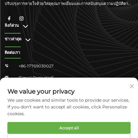
ปรับปรุงการหายใจด้วยวัสดุคุณภาพเยี่ยมและการสนับสนุนความปฏิบัติตาม
มาตรฐานระดับโลก
ลิงก์ด่วน
ข่าวล่าสุด
ติดต่อเรา
+86-17769030027

[email Protected]

จงซาน ชางจวิน 4-304 เขตหยูหัว เมืองเสิ่นเจียจวง มณฑลเหอเป่ย
We value your privacy

ประเทศจีน
We use cookies and similar tools to provide our services.
If you don't want to accept all cookies, click Personalize
cookies.
ลิขสิทธิ์ © 2025 บริษัท เคังแคร์ ไบโอเทค จำกัด มณฑลเหอเป่ย สงวนสิทธิ์
Accept all
ทั้งหมด