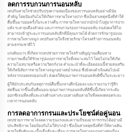
ลดการรบกวนการนอนหลับ
เทปกันหายใจช่วยปรับปรุงความต่อเนื่องของการนอนหลับอย่างมีนัย
สำคัญ โดยป้องกันไม่ให้เกิดการหายใจทางปาก ซึ่งเป็นสาเหตุหนึ่งที่ทำให้
ตื่นขึ้นมาบ่อยครั้งในระหว่างคืน การหายใจทางปากมักนำไปสู่อาการปาก
แห้ง ระคายเคืองลำคอ และการรบกวนรอบการนอนหลับ จนส่งผลให้ไม่
สามารถเข้าสู่ระยะการนอนหลับลึกที่มีคุณภาพได้ ด้วยการรักษารูปแบบ
การหายใจทางจมูก เทปกันหายใจจึงช่วยรักษาโครงสร้างการนอนหลับ
ตามธรรมชาติไว้
แรงดันเบาๆ ที่เกิดจากเทปช่วยการหายใจสร้างสัญญาณเตือนทาง
กายภาพเพื่อให้รักษารูปแบบการหายใจที่เหมาะสมไว้ โดยไม่ก่อให้เกิด
ความไม่สบายหรือความวิตกกังวล คำแนะนำที่ละเอียดอ่อนนี้ช่วยส่งเสริม
ให้เกิดนิสัยการหายใจทางจมูกอย่างสม่ำเสมอ ซึ่งยังคงดำเนินต่อไปแม้
หลังจากถอดเทปออกแล้ว ส่งผลให้คุณภาพการนอนหลับดีขึ้นในระยะยาว
ผู้ใช้มักประสบกับเหตุการณ์ตื่นขึ้นกลางดึกน้อยลง และรายงานว่ารู้สึก
สดชื่นมากขึ้นเมื่อตื่นนอน คุณภาพการนอนหลับที่ดีขึ้นนี้เกิดจากระดับ
ออกซิเจนที่คงที่และแรงต้านทางระบบทางเดินหายใจที่ลดลงตลอดระยะ
เวลาการนอนหลับ
การลดอาการกรนและประโยชน์ต่อคู่นอน
เทปช่วยการหายใจลดความรุนแรงและความถี่ของอาการกรนได้อย่างมี
ประสิทธิภาพ โดยป้องกันไม่ให้ปากอ้า ซึ่งเป็นสาเหตุหนึ่งที่ทำให้ทางเดิน
หายใจตีบตันและเนื้อเยื่อสั่นสะเทือน การหายใจทางจมูกอย่างต่อเนื่อง