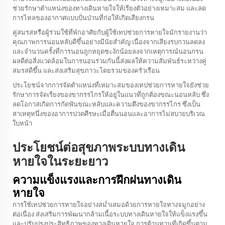
ช่วยรักษาตำแหน่งของทางเดินหายใจให้เรียงตัวอย่างเหมาะสม และลด
การไหลของอากาศแบบปั่นป่วนที่ก่อให้เกิดเสียงกรน
คู่สมรสหรือผู้ร่วมใช้ที่พักอาศัยกับผู้ใช้เทปช่วยการหายใจมักรายงานว่า
คุณภาพการนอนหลับดีขึ้นอย่างมีนัยสำคัญ เนื่องจากเสียงรบกวนลดลง
และจำนวนครั้งที่การนอนถูกหยุดชะงักน้อยลงจากเหตุการณ์นอนกรน
ผลดีต่อสิ่งแวดล้อมในการนอนร่วมกันนี้ส่งผลให้ความสัมพันธ์ระหว่างคู่
สมรสดีขึ้น และส่งเสริมสุขภาวะโดยรวมของครัวเรือน
ประโยชน์จากการจัดตำแหน่งที่เหมาะสมของเทปช่วยการหายใจยังช่วย
รักษาการจัดเรียงของขากรรไกรให้อยู่ในแนวที่ถูกต้องขณะนอนหลับ ซึ่ง
ลดโอกาสเกิดการกัดฟันขณะหลับและความตึงของขากรรไกร ซึ่งเป็น
สาเหตุหนึ่งของอาการปวดศีรษะเมื่อตื่นนอนและอาการไม่สบายบริเวณ
ใบหน้า
ประโยชน์ต่อสุขภาพระบบทางเดิน
หายใจในระยะยาว
ความแข็งแรงและการฝึกฝนทางเดิน
หายใจ
การใช้เทปช่วยการหายใจอย่างสม่ำเสมอด้วยการหายใจทางจมูกอย่าง
ต่อเนื่อง ส่งเสริมการพัฒนากล้ามเนื้อระบบทางเดินหายใจให้แข็งแรงขึ้น
และปรับปรุงประสิทธิภาพของทางเดินหายใจ การต้านทานที่เกิดขึ้นตาม