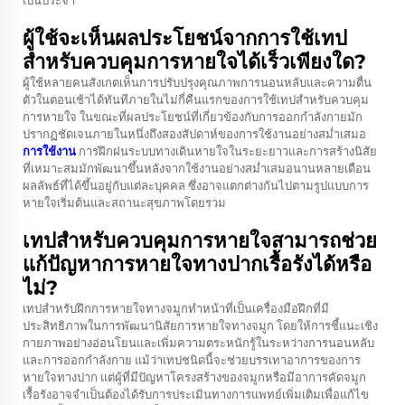
เป็นประจำ
ผู้ใช้จะเห็นผลประโยชน์จากการใช้เทป
สำหรับควบคุมการหายใจได้เร็วเพียงใด?
ผู้ใช้หลายคนสังเกตเห็นการปรับปรุงคุณภาพการนอนหลับและความตื่น
ตัวในตอนเช้าได้ทันทีภายในไม่กี่คืนแรกของการใช้เทปสำหรับควบคุม
การหายใจ ในขณะที่ผลประโยชน์ที่เกี่ยวข้องกับการออกกำลังกายมัก
ปรากฏชัดเจนภายในหนึ่งถึงสองสัปดาห์ของการใช้งานอย่างสม่ำเสมอ
การใช้งาน
การฝึกฝนระบบทางเดินหายใจในระยะยาวและการสร้างนิสัย
ที่เหมาะสมมักพัฒนาขึ้นหลังจากใช้งานอย่างสม่ำเสมอนานหลายเดือน
ผลลัพธ์ที่ได้ขึ้นอยู่กับแต่ละบุคคล ซึ่งอาจแตกต่างกันไปตามรูปแบบการ
หายใจเริ่มต้นและสถานะสุขภาพโดยรวม
เทปสำหรับควบคุมการหายใจสามารถช่วย
แก้ปัญหาการหายใจทางปากเรื้อรังได้หรือ
ไม่?
เทปสำหรับฝึกการหายใจทางจมูกทำหน้าที่เป็นเครื่องมือฝึกที่มี
ประสิทธิภาพในการพัฒนานิสัยการหายใจทางจมูก โดยให้การชี้แนะเชิง
กายภาพอย่างอ่อนโยนและเพิ่มความตระหนักรู้ในระหว่างการนอนหลับ
และการออกกำลังกาย แม้ว่าเทปชนิดนี้จะช่วยบรรเทาอาการของการ
หายใจทางปาก แต่ผู้ที่มีปัญหาโครงสร้างของจมูกหรือมีอาการคัดจมูก
เรื้อรังอาจจำเป็นต้องได้รับการประเมินทางการแพทย์เพิ่มเติมเพื่อแก้ไข