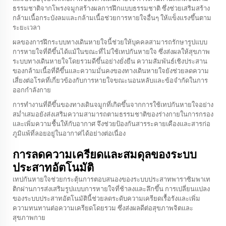
ธรรมชาติจากโพรงจมูกสร้างผลการฝึกแบบธรรมชาติ ซึ่งช่วยเสริมสร้าง
กล้ามเนื้อกระบังลมและกล้ามเนื้อช่วยการหายใจอื่นๆ ให้แข็งแรงขึ้นตาม
ระยะเวลา
ผลของการฝึกระบบทางเดินหายใจนี้ช่วยให้บุคคลสามารถรักษารูปแบบ
การหายใจที่ดีขึ้นได้แม้ในขณะที่ไม่ใช้เทปกันหายใจ ซึ่งส่งผลให้สุขภาพ
ระบบทางเดินหายใจโดยรวมดีขึ้นอย่างยั่งยืน ความสัมพันธ์เชิงประสาน
ของกล้ามเนื้อที่ดีขึ้นและความมั่นคงของทางเดินหายใจยังช่วยลดความ
เสี่ยงต่อโรคที่เกี่ยวข้องกับการหายใจขณะนอนหลับและข้อจำกัดในการ
ออกกำลังกาย
การทำงานที่ดีขึ้นของทางเดินจมูกที่เกิดขึ้นจากการใช้เทปกันหายใจอย่าง
สม่ำเสมอยังส่งเสริมความสามารถตามธรรมชาติของร่างกายในการกรอง
และเพิ่มความชื้นให้กับอากาศ จึงช่วยป้องกันสารระคายเคืองและสารก่อ
ภูมิแพ้ที่ลอยอยู่ในอากาศได้อย่างต่อเนื่อง
การลดความเครียดและสมดุลของระบบ
ประสาทอัตโนมัติ
เทปกันหายใจช่วยกระตุ้นการตอบสนองของระบบประสาทพาราซิมพาเท
ติกผ่านการส่งเสริมรูปแบบการหายใจที่ช้าลงและลึกขึ้น การเปลี่ยนแปลง
ของระบบประสาทอัตโนมัตินี้ช่วยลดระดับความเครียดเรื้อรังและเพิ่ม
ความทนทานต่อความเครียดโดยรวม ซึ่งส่งผลดีต่อสุขภาพจิตและ
สุขภาพกาย