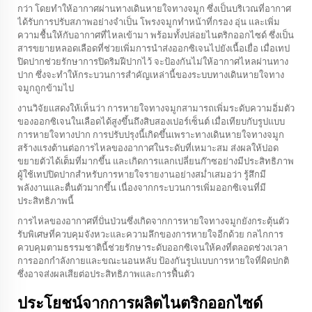
กว่า โดยทำให้อากาศผ่านทางเดินหายใจทางจมูก ซึ่งเป็นบริเวณที่อากาศ
ได้รับการปรับสภาพอย่างจำเป็น โพรงจมูกทำหน้าที่กรอง อุ่น และเพิ่ม
ความชื้นให้กับอากาศที่ไหลเข้ามา พร้อมทั้งปล่อยไนตริกออกไซด์ ซึ่งเป็น
สารขยายหลอดเลือดที่ช่วยเพิ่มการนำส่งออกซิเจนไปยังเนื้อเยื่อ เมื่อเทป
ปิดปากช่วยรักษาการปิดริมฝีปากไว้ จะป้องกันไม่ให้อากาศไหลผ่านทาง
ปาก ซึ่งจะทำให้กระบวนการสำคัญเหล่านี้ของระบบทางเดินหายใจทาง
จมูกถูกข้ามไป
งานวิจัยแสดงให้เห็นว่า การหายใจทางจมูกสามารถเพิ่มระดับความอิ่มตัว
ของออกซิเจนในเลือดได้สูงขึ้นถึงสิบสองเปอร์เซ็นต์ เมื่อเทียบกับรูปแบบ
การหายใจทางปาก การปรับปรุงนี้เกิดขึ้นเพราะทางเดินหายใจทางจมูก
สร้างแรงต้านต่อการไหลของอากาศในระดับที่เหมาะสม ส่งผลให้ปอด
ขยายตัวได้เต็มที่มากขึ้น และเกิดการแลกเปลี่ยนก๊าซอย่างมีประสิทธิภาพ
ผู้ใช้เทปปิดปากสำหรับการหายใจรายงานอย่างสม่ำเสมอว่า รู้สึกมี
พลังงานและตื่นตัวมากขึ้น เนื่องจากกระบวนการเพิ่มออกซิเจนที่มี
ประสิทธิภาพนี้
การไหลของอากาศที่ปั่นป่วนซึ่งเกิดจากการหายใจทางจมูกยังกระตุ้นตัว
รับพิเศษที่ควบคุมจังหวะและความลึกของการหายใจอีกด้วย กลไกการ
ควบคุมตามธรรมชาตินี้ช่วยรักษาระดับออกซิเจนให้คงที่ตลอดช่วงเวลา
การออกกำลังกายและขณะนอนหลับ ป้องกันรูปแบบการหายใจที่ผิดปกติ
ซึ่งอาจส่งผลเสียต่อประสิทธิภาพและการฟื้นตัว
ประโยชน์จากการผลิตไนตริกออกไซด์