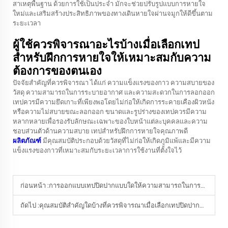
สาเหตุพื้นฐาน ด้วยการใช้เป็นประจำ มักจะช่วยปรับรูปแบบการหายใจ
ใหม่และเสริมสร้างประสิทธิภาพของทางเดินหายใจผ่านจมูกให้ดีขึ้นตาม
ระยะเวลา
ผู้ใช้ควรพิจารณาอะไรบ้างเมื่อเลือกเทป
สำหรับฝึกการหายใจให้เหมาะสมกับความ
ต้องการของตนเอง
ปัจจัยสำคัญที่ควรพิจารณา ได้แก่ ความแข็งแรงของกาว ความสบายของ
วัสดุ ความสามารถในการระบายอากาศ และความสะดวกในการลอกออก
เทปควรมีความยึดเกาะที่เพียงพอโดยไม่ก่อให้เกิดการระคายเคืองผิวหนัง
หรือความไม่สบายขณะลอกออก ขนาดและรูปร่างของเทปควรมีความ
หลากหลายเพื่อรองรับลักษณะเฉพาะของใบหน้าแต่ละบุคคลและความ
ชอบส่วนตัวด้านความสบาย เทปสำหรับฝึกการหายใจคุณภาพดี
ผลิตภัณฑ์
มีคุณสมบัติประกอบด้วยวัสดุที่ไม่ก่อให้เกิดภูมิแพ้และมีความ
แข็งแรงของกาวที่เหมาะสมกับระยะเวลาการใช้งานที่ตั้งใจไว้
ก่อนหน้า :
การออกแบบเทปปิดปากแบบใดให้ความสามารถในการระบายอากาศได้ดีที่สุด เพื่อความสบายระหว่างการใช้งานต่อเนื่องในเวลากลางคืน?
ถัดไป :
คุณสมบัติสำคัญใดบ้างที่ควรพิจารณาเมื่อเลือกเทปปิดปากสำหรับผู้ที่นอนตะแคง