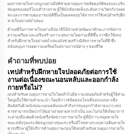
ผลการหายใจทางจมูกอย่างมีสติช่วยควบคุมการผลิตคอร์ติซอลและปรับ
สมดุลของฮอร์โมนทั่วร่างกาย ผู้ใช้มักสังเกตเห็นระดับความวิตกกังวลลด
ลง และการควบคุมอารมณ์ดีขึ้นเป็นผลพลอยได้จากการใช้เทปสำหรับฝึก
หายใจอย่างสม่ำเสมอ
ด้านสติในการหายใจอย่างมีสมาธิก็มีส่วนช่วยพัฒนาทักษะการจัดการ
ความเครียด และเสริมสร้างภาวะสุขภาพโดยรวมที่ดีขึ้น การฝึกใช้เทป
สำหรับฝึกหายใจอย่างสม่ำเสมอยังช่วยสร้างนิสัยการหายใจที่ดี ซึ่ง
สนับสนุนการลดความเครียดในสถานการณ์ต่าง ๆ ของชีวิต
คำถามที่พบบ่อย
เทปสำหรับฝึกหายใจปลอดภัยต่อการใช้
งานต่อเนื่องขณะนอนหลับและออกกำลัง
กายหรือไม่?
เทปสำหรับควบคุมการหายใจโดยทั่วไปมีความปลอดภัยสำหรับผู้ใช้ส่วน
ใหญ่เมื่อใช้ตามคำแนะนำ โดยมีกาวชนิดอ่อนโยนที่ออกแบบมาเพื่อ
สัมผัสกับผิวหนังขณะนอนหลับและทำกิจกรรมออกกำลังกายเบาๆ เทป
ควรสามารถเปิดปากได้อย่างง่ายดายหากจำเป็น และไม่ก่อให้เกิดอาการ
ระคายเคืองต่อผิวหนังหรือขัดขวางการหายใจ ผู้ที่มีภาวะหยุดหายใจ
ขณะหลับรุนแรง คัดจมูกอย่างรุนแรง หรือมีโรคทางระบบทางเดินหายใจ
ควรปรึกษาผู้ให้บริการด้านสุขภาพก่อนใช้เทปสำหรับควบคุมการหายใจ