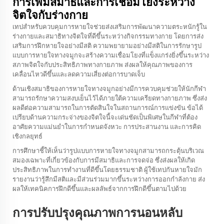
การเพิ่มสมาธิและการเชื่อมโยงระหว่าง
จิตใจกับร่างกาย
เทปสำหรับควบคุมการหายใจช่วยส่งเสริมการพัฒนาความตระหนักรู้ใน
ร่างกายและสมาธิทางจิตใจที่ดีขึ้นระหว่างกิจกรรมทางกาย โดยการส่ง
เสริมการฝึกหายใจอย่างมีสติ ความพยายามอย่างมีสติในการรักษารูป
แบบการหายใจทางจมูกจะสร้างความเชื่อมโยงที่แข็งแกร่งยิ่งขึ้นระหว่าง
สภาพจิตใจกับประสิทธิภาพทางกายภาพ ส่งผลให้คุณภาพของการ
เคลื่อนไหวดีขึ้นและลดความเสี่ยงต่อการบาดเจ็บ
ด้านเชิงสมาธิของการหายใจทางจมูกอย่างมีการควบคุมช่วยให้นักกีฬา
สามารถรักษาความสงบเย็นไว้ได้ภายใต้ความเครียดทางกายภาพ ซึ่งส่ง
ผลดีต่อความสามารถในการตัดสินใจในสถานการณ์การแข่งขัน ข้อได้
เปรียบด้านความกระจ่างของจิตใจนี้จะเด่นชัดเป็นพิเศษในกีฬาที่ต้อง
อาศัยความแม่นยำในการกำหนดจังหวะ การประสานงาน และการคิด
เชิงกลยุทธ์
การศึกษาชี้ให้เห็นว่ารูปแบบการหายใจทางจมูกสามารถกระตุ้นบริเวณ
สมองเฉพาะที่เกี่ยวข้องกับการมีสมาธิและการจดจ่อ ซึ่งส่งผลให้เกิด
ประสิทธิภาพในการทำงานที่ดีขึ้นโดยธรรมชาติ ผู้ใช้เทปกันหายใจมัก
รายงานว่ารู้สึกมีสติและมีส่วนร่วมมากขึ้นระหว่างการออกกำลังกาย ส่ง
ผลให้เทคนิคการฝึกดีขึ้นและผลลัพธ์จากการฝึกดีขึ้นตามไปด้วย
การปรับปรุงคุณภาพการนอนหลับ