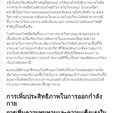
หนึ่งในข้อได้เปรียบที่สำคัญที่สุดของการใช้เทปสำหรับฝึกการหายใจคือ
การรักษาการผลิตไนตริกออกไซด์ไว้ภายในโพรงจมูก โมเลกุลนี้ทำ
หน้าที่เป็นสารขยายหลอดลมและหลอดเลือดอย่างมีประสิทธิภาพ ส่งผล
ให้การทำงานของทางเดินหายใจและระบบไหลเวียนโลหิตทั่วร่างกายดี
ขึ้น การหายใจทางปากจะหลีกเลี่ยงระบบการส่งมอบไนตริกออกไซด์ที่
สำคัญนี้โดยสิ้นเชิง
ไนตริกออกไซด์ที่ผลิตขึ้นระหว่างการหายใจทางจมูกช่วยผ่อนคลาย
เนื้อเยื่อกล้ามเนื้อเรียบในทางเดินหายใจและหลอดเลือด ลดความ
พยายามในการหายใจและเพิ่มการไหลเวียนโลหิตไปยังกล้ามเนื้อที่ใช้
งานระหว่างการออกกำลังกาย นักกีฬาที่ใช้เทปพันปากเพื่อควบคุมการ
หายใจมักสัมผัสได้ถึงระดับความเหนื่อยล้าที่รับรู้ได้ลดลง และความ
สามารถในการทนต่อการออกกำลังกายที่ดีขึ้น เนื่องจากผลดีต่อระบบไหล
เวียนโลหิตเหล่านี้
คุณสมบัติต้านจุลชีพของไนตริกออกไซด์ยังให้ประโยชน์ต่อสุขภาพเพิ่ม
เติมโดยการลดปริมาณเชื้อโรคในอากาศที่สูดดมเข้าไป ผลการป้องกันนี้มี
คุณค่าเป็นพิเศษในระหว่างการนอนหลับ เมื่อระบบภูมิคุ้มกันมุ่งเน้นไปที่
กระบวนการซ่อมแซมและฟื้นฟูร่างกาย
การเพิ่มประสิทธิภาพในการออกกำลัง
กาย
การเพิ่มความทนทานและความแข็งแรงใน