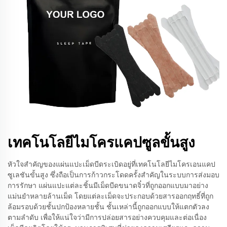
เทคโนโลยีไมโครแคปซูลขั้นสูง
หัวใจสำคัญของแผ่นแปะเม็ดบีดระเบิดอยู่ที่เทคโนโลยีไมโครเอนแคป
ซูเลชันขั้นสูง ซึ่งถือเป็นการก้าวกระโดดครั้งสำคัญในระบบการส่งมอบ
การรักษา แผ่นแปะแต่ละชิ้นมีเม็ดบีดขนาดจิ๋วที่ถูกออกแบบมาอย่าง
แม่นยำหลายล้านเม็ด โดยแต่ละเม็ดจะประกอบด้วยสารออกฤทธิ์ที่ถูก
ล้อมรอบด้วยชั้นปกป้องหลายชั้น ชั้นเหล่านี้ถูกออกแบบให้แตกตัวลง
ตามลำดับ เพื่อให้แน่ใจว่ามีการปล่อยสารอย่างควบคุมและต่อเนื่อง