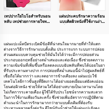
เทปปากใยไบโอสำหรับนอน
แผ่นประคบรักษาความร้อน
หลับ เทปช่วยการหายใจทาง
แบบติดผิวหนังที่ใช้งานง่าย
จมูกน่ารักสำหรับการนอน
เมื่อสัมผัสอากาศ สำหรับ
หลับ
บรรเทาอาการปวดประจำ
เดือนและ PMS
แผ่นแปะเม็ดบีดระเบิดมีข้อดีที่น่าสนใจมากมายที่ทำให้แตก
ต่างจากวิธีการรักษาแบบดั้งเดิม ประการแรก ระบบการปล่อย
ส่วนผสมแบบควบคุมช่วยให้มั่นใจได้ว่าจะมีการปล่อยส่วน
ประกอบออกฤทธิ์อย่างสม่ำเสมอและต่อเนื่อง ซึ่งช่วยลดภาวะ
ความเข้มข้นที่เพิ่มขึ้นหรือลดลงแบบฉับพลันที่พบได้บ่อยในยา
ที่รับประทานทางปาก การปล่อยที่สม่ำเสมอนี้นำไปสู่ผลลัพธ์ที่
เชื่อถือได้มากกว่า และลดอาการข้างเคียงลง แผ่นแปะใช้
เทคโนโลยีกาวขั้นสูงที่ยึดเกาะได้อย่างยอดเยี่ยมแต่ยังคงอ่อน
โยนต่อผิวหนัง ช่วยให้สวมใส่ได้อย่างสบายเป็นเวลานานโดย
ไม่เกิดการระคายเคือง ผู้ใช้ได้รับประโยชน์จากความสะดวก
ในการใช้งานเพียงวันละครั้ง ซึ่งช่วยเพิ่มอัตราการปฏิบัติตาม
คำแนะนำในการรักษามากกว่ายาแบบดั้งเดิมที่ต้องรับ
ประทานหลายครั้งต่อวัน ดีไซน์กันน้ำช่วยให้แผ่นแปะยังคง