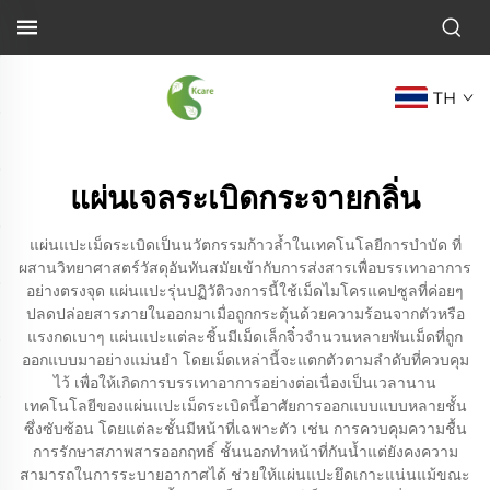
TH
แผ่นเจลระเบิดกระจายกลิ่น
แผ่นแปะเม็ดระเบิดเป็นนวัตกรรมก้าวล้ำในเทคโนโลยีการบำบัด ที่
ผสานวิทยาศาสตร์วัสดุอันทันสมัยเข้ากับการส่งสารเพื่อบรรเทาอาการ
อย่างตรงจุด แผ่นแปะรุ่นปฏิวัติวงการนี้ใช้เม็ดไมโครแคปซูลที่ค่อยๆ
ปลดปล่อยสารภายในออกมาเมื่อถูกกระตุ้นด้วยความร้อนจากตัวหรือ
แรงกดเบาๆ แผ่นแปะแต่ละชิ้นมีเม็ดเล็กจิ๋วจำนวนหลายพันเม็ดที่ถูก
ออกแบบมาอย่างแม่นยำ โดยเม็ดเหล่านี้จะแตกตัวตามลำดับที่ควบคุม
ไว้ เพื่อให้เกิดการบรรเทาอาการอย่างต่อเนื่องเป็นเวลานาน
เทคโนโลยีของแผ่นแปะเม็ดระเบิดนี้อาศัยการออกแบบแบบหลายชั้น
ซึ่งซับซ้อน โดยแต่ละชั้นมีหน้าที่เฉพาะตัว เช่น การควบคุมความชื้น
การรักษาสภาพสารออกฤทธิ์ ชั้นนอกทำหน้าที่กันน้ำแต่ยังคงความ
สามารถในการระบายอากาศได้ ช่วยให้แผ่นแปะยึดเกาะแน่นแม้ขณะ