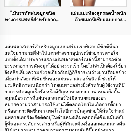
ไม้บรรทัดพ่นจมูกชนิด
แผ่นแปะท้องสูตรลดน้ำหนัก
ทางการแพทย์สำหรับอาการ
ด้วยแมกนีเซียมแบบบาง
คัดจมูก คุณภาพดี มีผลเย็น
พิเศษ 100% มีประสิทธิภาพ
สดชื่น พกพาสะดวกในรูป
สูง
แบบหลอดพ่น
แผ่นพลาสเตอร์สำหรับจมูกแบบเสริมแรงพิเศษ มีข้อดีที่น่า
สนใจมากมายที่ทำให้แตกต่างจากอุปกรณ์ช่วยการหายใจ
แบบดั้งเดิม ประการแรก แผ่นพลาสเตอร์เหล่านี้สามารถช่วย
บรรเทาอาการคัดจมูกได้อย่างรวดเร็ว โดยไม่จำเป็นต้องใช้ยา
จึงหลีกเลี่ยงความกังวลเกี่ยวกับปฏิกิริยาระหว่างยาหรือผลข้าง
เคียง กำลังยกที่เพิ่มขึ้นของแผ่นพลาสเตอร์ชนิดนี้ ช่วยให้
ประสิทธิภาพเหนือกว่า โดยเฉพาะอย่างยิ่งสำหรับผู้ใช้งานที่มี
อาการคัดจมูกเรื้อรัง หรือมีปัญหาทางกายภาพ เช่น เยื่อกั้น
จมูกเบี้ยว การที่แผ่นพลาสเตอร์ไม่มีส่วนผสมของยา
หมายความว่าสามารถใช้งานได้ตลอดโดยไม่เกิดการดื้อยา
หรืออาการติดขึ้นมา เทคโนโลยีกาวขั้นสูงช่วยให้มั่นใจว่าแผ่
นพลาสเตอร์จะยึดติดอยู่ในตำแหน่งเดิมตลอดทั้งคืน แม้แต่กับ
ผู้ที่นอนกระสับกระส่าย หรือผู้ที่มักจะมีเหงื่อออกตอนกลางคืน
ผู้ใช้งานรายงานว่าคุณภาพการนอนหลับดีขึ้นอย่างมาก