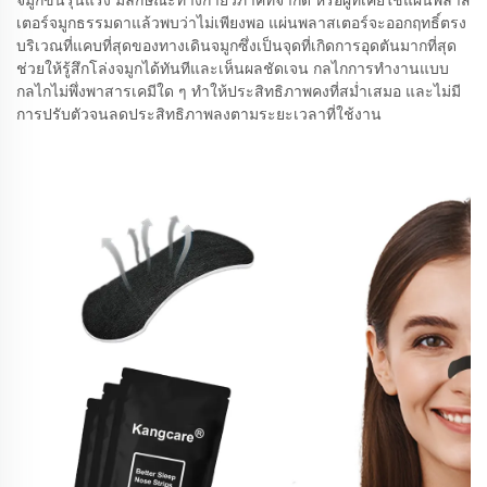
จมูกขั้นรุนแรง มีลักษณะทางกายวิภาคที่จำกัด หรือผู้ที่เคยใช้แผ่นพลาส
เตอร์จมูกธรรมดาแล้วพบว่าไม่เพียงพอ แผ่นพลาสเตอร์จะออกฤทธิ์ตรง
บริเวณที่แคบที่สุดของทางเดินจมูกซึ่งเป็นจุดที่เกิดการอุดตันมากที่สุด
ช่วยให้รู้สึกโล่งจมูกได้ทันทีและเห็นผลชัดเจน กลไกการทำงานแบบ
กลไกไม่พึ่งพาสารเคมีใด ๆ ทำให้ประสิทธิภาพคงที่สม่ำเสมอ และไม่มี
การปรับตัวจนลดประสิทธิภาพลงตามระยะเวลาที่ใช้งาน