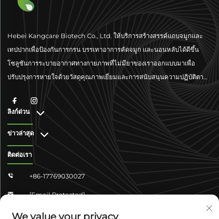
Hebei Kangcare Biotech Co., Ltd. ให้บริการสร้างสรรค์แถบจมูกและ
เทปปากเพื่อป้องกันการกรน บรรเทาอาการคัดจมูก และนอนหลับได้ดีขึ้น
โซลูชันการระบายอากาศทางกายภาพที่ไม่มียาของเราออกแบบมาเพื่อ
ปรับปรุงการหายใจด้วยวัสดุคุณภาพเยี่ยมและการสนับสนุนความปฏิบัติตาม
มาตรฐานระดับโลก
ลิงก์ด่วน
ข่าวล่าสุด
ติดต่อเรา
+86-17769030027

[email Protected]

จงซาน ชางจวิน 4-304 เขตหยูหัว เมืองเสิ่นเจียจวง มณฑลเหอเป่ย
We value your privacy