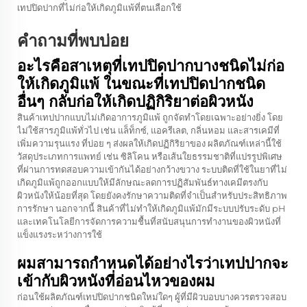
เทปปิดปากที่ไม่ก่อให้เกิดภูมิแพ้ที่ตนเลือกใช้
คำถามที่พบบ่อย
อะไรคือสาเหตุที่เทปปิดปากบางชนิดไม่ก่อ
ให้เกิดภูมิแพ้ ในขณะที่เทปปิดปากชนิด
อื่นๆ กลับก่อให้เกิดปฏิกิริยาต่อผิวหนัง
สินค้าเทปปากแบบไม่เกิดอาการภูมิแพ้ ถูกจัดทําโดยเฉพาะอย่างยิ่ง โดย
ไม่ใช้สารภูมิแพ้ทั่วไป เช่น แล็ท็กซ์, แอครีเลต, กลิ่นหอม และสารเคมีที่
เพิ่มความรุนแรง ที่บ่อย ๆ ส่งผลให้เกิดปฏิกิริยาของ ผลิตภัณฑ์เหล่านี้ใช้
วัสดุประเภทการแพทย์ เช่น ซิลิโคน หรือเส้นใยธรรมชาติที่แปรรูปพิเศษ
ที่ผ่านการทดสอบความเข้ากันได้อย่างกว้างขวาง ระบบติดที่ใช้ในยาที่ไม่
เกิดภูมิแพ้ถูกออกแบบให้มีลักษณะลดการปฏิสัมพันธ์ทางเคมีตรงกับ
ผิวหนังให้น้อยที่สุด โดยยังคงรักษาความติดที่จําเป็นสําหรับประสิทธิภาพ
การรักษา นอกจากนี้ สินค้าที่ไม่ทําให้เกิดภูมิแพ้มักมีระบบปรับระดับ pH
และเทคโนโลยีการจัดการความชื้นที่สนับสนุนการทํางานของผิวหนังที่
แข็งแรงระหว่างการใช้
ผมสามารถกําหนดได้อย่างไรว่าเทปปากจะ
เข้ากับผิวหนังที่อ่อนไหวของผม
ก่อนใช้ผลิตภัณฑ์เทปปิดปากชนิดใหม่ใดๆ ผู้ที่มีผิวบอบบางควรตรวจสอบ