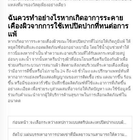
แหล่งที่มาของวัสดุเพียงอย่างเดียว
ฉันควรทำอย่างไรหากเกิดอาการระคาย
เคืองผิวจากการใช้เทปปิดปากที่ทนต่อการ
แพ้
หากเกิดอาการระคายเคืองผิวขณะใช้เทปปิดปากที่ไม่ก่อให้เกิดภูมิแพ้ ให้
หยุดใช้ทันทีและถอดผลิตภัณฑ์ออกอย่างเบามือ โดยใช้น้ำอุ่นช่วยทำให้
กาวนิ่มลงหากจำเป็น ทำความสะอาดบริเวณที่ได้รับผลกระทบด้วยสบู่
อ่อนๆ และน้ำ จากนั้นทาครีมบำรุงผิวที่อ่อนโยนหรือครีมป้องกันผิวเพื่อ
ช่วยเสริมกระบวนการสมานผิว ติดตามสังเกตบริเวณที่ระคายเคืองเพื่อดู
ว่ามีอาการดีขึ้นหรือไม่ภายใน 24 ถึง 48 ชั่วโมง และปรึกษาแพทย์ทันที
หากอาการแย่ลงหรือแสดงสัญญาณของการติดเชื้อ เช่น แดงมากขึ้น ร้อน
ขึ้น หรือมีของเหลวรั่วซึม บันทึกชื่อผลิตภัณฑ์ที่ใช้และอาการที่เกิดขึ้น
อย่างละเอียด เพื่อช่วยระบุส่วนผสมที่อาจก่อให้เกิดปัญหา และใช้ข้อมูลนี้
ร่วมกับคำแนะนำจากผู้ให้บริการด้านสุขภาพในการเลือกผลิตภัณฑ์ใน
อนาคต
ก่อนหน้า :
จะเลือกระหว่างเทปกาวแบบสตริปและเทปปิดปากแบบผ้าที่อ่อนโยนได้อย่างไร
ถัดไป :
แผ่นบรรเทาอาการปวดเข่าที่มีผลยาวนานสามารถให้ความรู้สึกผ่อนคลายอย่างต่อเนื่องได้นานถึง 12 ชั่วโมงหรือไม่