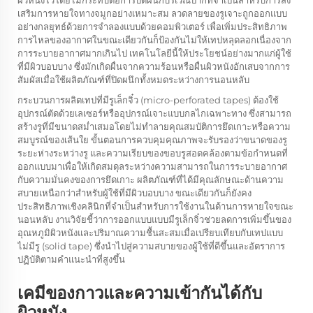
ผิวหนังไว้โดยไม่กระทบต่อการปิดผนึกบริเวณปากที่จำเป็นสำหรับการส่ง
เสริมการหายใจทางจมูกอย่างเหมาะสม ลวดลายของรูเจาะถูกออกแบบ
อย่างกลยุทธ์ด้วยการจำลองแบบด้วยคอมพิวเตอร์ เพื่อเพิ่มประสิทธิภาพ
การไหลของอากาศในขณะเดียวกันก็ป้องกันไม่ให้เทปหลุดลอกเนื่องจาก
การระบายอากาศมากเกินไป เทคโนโลยีนี้ให้ประโยชน์อย่างมากแก่ผู้ใช้
ที่มีผิวบอบบาง ซึ่งมักเกิดผื่นจากความร้อนหรือผื่นผิวหนังอักเสบจากการ
สัมผัสเมื่อใช้ผลิตภัณฑ์ที่ปิดผนึกทั้งหมดระหว่างการนอนหลับ
กระบวนการผลิตเทปที่มีรูเล็กจิ๋ว (micro-perforated tapes) ต้องใช้
อุปกรณ์ตัดด้วยเลเซอร์หรืออุปกรณ์เจาะแบบกลไกเฉพาะทาง ซึ่งสามารถ
สร้างรูที่มีขนาดสม่ำเสมอโดยไม่ทำลายคุณสมบัติการยึดเกาะหรือความ
สมบูรณ์ของเส้นใย ขั้นตอนการควบคุมคุณภาพจะรับรองว่าขนาดของรู
ระยะห่างระหว่างรู และความเรียบของขอบรูสอดคล้องตามข้อกำหนดที่
ออกแบบมาเพื่อให้เกิดสมดุลระหว่างความสามารถในการระบายอากาศ
กับความมั่นคงของการยึดเกาะ ผลิตภัณฑ์ที่ได้มีคุณลักษณะด้านความ
สบายเหนือกว่าสำหรับผู้ใช้ที่มีผิวบอบบาง ขณะเดียวกันก็ยังคง
ประสิทธิภาพเชิงคลินิกที่จำเป็นสำหรับการใช้งานในด้านการหายใจขณะ
นอนหลับ งานวิจัยชี้ว่าการออกแบบแบบมีรูเล็กจิ๋วช่วยลดการเพิ่มขึ้นของ
อุณหภูมิผิวหนังและปริมาณความชื้นสะสมเมื่อเปรียบเทียบกับเทปแบบ
ไม่มีรู (solid tape) ซึ่งนำไปสู่ความสบายของผู้ใช้ที่ดีขึ้นและอัตราการ
ปฏิบัติตามคำแนะนำที่สูงขึ้น
เคมีของกาวและความเข้ากันได้กับ
ผิวหนัง