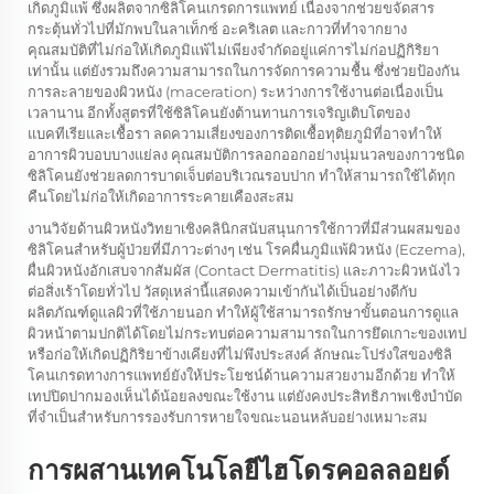
เกิดภูมิแพ้ ซึ่งผลิตจากซิลิโคนเกรดการแพทย์ เนื่องจากช่วยขจัดสาร
กระตุ้นทั่วไปที่มักพบในลาเท็กซ์ อะคริเลต และกาวที่ทำจากยาง
คุณสมบัติที่ไม่ก่อให้เกิดภูมิแพ้ไม่เพียงจำกัดอยู่แค่การไม่ก่อปฏิกิริยา
เท่านั้น แต่ยังรวมถึงความสามารถในการจัดการความชื้น ซึ่งช่วยป้องกัน
การละลายของผิวหนัง (maceration) ระหว่างการใช้งานต่อเนื่องเป็น
เวลานาน อีกทั้งสูตรที่ใช้ซิลิโคนยังต้านทานการเจริญเติบโตของ
แบคทีเรียและเชื้อรา ลดความเสี่ยงของการติดเชื้อทุติยภูมิที่อาจทำให้
อาการผิวบอบบางแย่ลง คุณสมบัติการลอกออกอย่างนุ่มนวลของกาวชนิด
ซิลิโคนยังช่วยลดการบาดเจ็บต่อบริเวณรอบปาก ทำให้สามารถใช้ได้ทุก
คืนโดยไม่ก่อให้เกิดอาการระคายเคืองสะสม
งานวิจัยด้านผิวหนังวิทยาเชิงคลินิกสนับสนุนการใช้กาวที่มีส่วนผสมของ
ซิลิโคนสำหรับผู้ป่วยที่มีภาวะต่างๆ เช่น โรคผื่นภูมิแพ้ผิวหนัง (Eczema),
ผื่นผิวหนังอักเสบจากสัมผัส (Contact Dermatitis) และภาวะผิวหนังไว
ต่อสิ่งเร้าโดยทั่วไป วัสดุเหล่านี้แสดงความเข้ากันได้เป็นอย่างดีกับ
ผลิตภัณฑ์ดูแลผิวที่ใช้ภายนอก ทำให้ผู้ใช้สามารถรักษาขั้นตอนการดูแล
ผิวหน้าตามปกติได้โดยไม่กระทบต่อความสามารถในการยึดเกาะของเทป
หรือก่อให้เกิดปฏิกิริยาข้างเคียงที่ไม่พึงประสงค์ ลักษณะโปร่งใสของซิลิ
โคนเกรดทางการแพทย์ยังให้ประโยชน์ด้านความสวยงามอีกด้วย ทำให้
เทปปิดปากมองเห็นได้น้อยลงขณะใช้งาน แต่ยังคงประสิทธิภาพเชิงบำบัด
ที่จำเป็นสำหรับการรองรับการหายใจขณะนอนหลับอย่างเหมาะสม
การผสานเทคโนโลยีไฮโดรคอลลอยด์