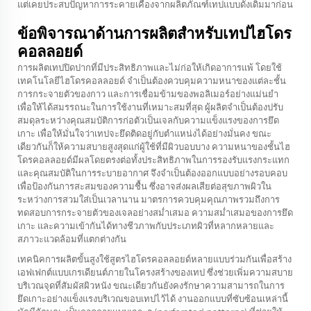
แต่เคยประสบปัญหาการระคายเคืองจากผลิตภัณฑ์เทปแบบดั้งเดิมมาก่อน
ข้อพิจารณาด้านการผลิตสำหรับเทปไฮโดร
คอลลอยด์
การผลิตเทปปิดปากที่มีประสิทธิภาพและไม่ก่อให้เกิดอาการแพ้ โดยใช้
เทคโนโลยีไฮโดรคอลลอยด์ จำเป็นต้องควบคุมความหนาของแต่ละชั้น
การกระจายตัวของกาว และการเชื่อมข้ามของพอลิเมอร์อย่างแม่นยำ
เพื่อให้ได้สมรรถนะในการใช้งานที่เหมาะสมที่สุด ผู้ผลิตจำเป็นต้องปรับ
สมดุลระหว่างคุณสมบัติการก่อตัวเป็นเจลกับความแข็งแรงของการยึด
เกาะ เพื่อให้มั่นใจว่าเทปจะยึดติดอยู่กับตำแหน่งได้อย่างมั่นคง ขณะ
เดียวกันก็ให้ความสบายสูงสุดแก่ผู้ใช้ที่มีผิวบอบบาง ความหนาของชั้นไฮ
โดรคอลลอยด์มีผลโดยตรงต่อทั้งประสิทธิภาพในการรองรับแรงกระแทก
และคุณสมบัติในการระบายอากาศ จึงจำเป็นต้องออกแบบอย่างรอบคอบ
เพื่อป้องกันการสะสมของความชื้น ซึ่งอาจส่งผลเสียต่อสุขภาพผิวใน
ระหว่างการสวมใส่เป็นเวลานาน มาตรการควบคุมคุณภาพรวมถึงการ
ทดสอบการกระจายตัวของเจลอย่างสม่ำเสมอ ความสม่ำเสมอของการยึด
เกาะ และความเข้ากันได้ทางชีวภาพกับประเภทผิวที่หลากหลายและ
สภาวะแวดล้อมที่แตกต่างกัน
เทคนิคการผลิตขั้นสูงใช้สูตรไฮโดรคอลลอยด์หลายแบบร่วมกันเพื่อสร้าง
เอฟเฟกต์แบบเกรเดียนต์ภายในโครงสร้างของเทป ซึ่งช่วยเพิ่มความสบาย
บริเวณจุดที่สัมผัสผิวหนัง ขณะเดียวกันยังคงรักษาความสามารถในการ
ยึดเกาะอย่างแข็งแรงบริเวณขอบเทปไว้ได้ งานออกแบบที่ซับซ้อนเหล่านี้