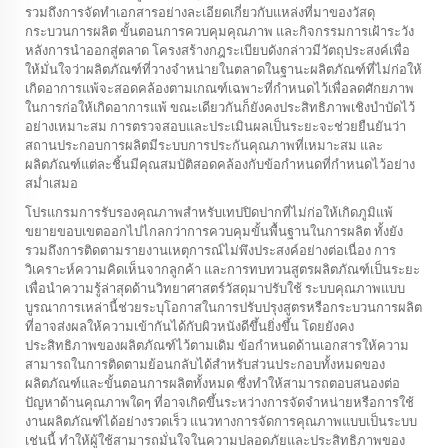
รวมถึงการจัดทำเอกสารอย่างละเอียดเกี่ยวกับแหล่งที่มาของวัสดุ
กระบวนการผลิต ขั้นตอนการควบคุมคุณภาพ และกิจกรรมการเฝ้าระวัง
หลังการนำออกสู่ตลาด โครงสร้างกฎระเบียบดังกล่าวมีวัตถุประสงค์เพื่อ
ให้มั่นใจว่าผลิตภัณฑ์ที่วางจำหน่ายในตลาดในฐานะผลิตภัณฑ์ที่ไม่ก่อให้
เกิดอาการแพ้จะสอดคล้องตามเกณฑ์เฉพาะที่กำหนดไว้เพื่อลดศักยภาพ
ในการก่อให้เกิดอาการแพ้ ขณะเดียวกันก็ยังคงประสิทธิภาพเชิงบำบัดไว้
อย่างเหมาะสม การตรวจสอบและประเมินผลเป็นระยะจะช่วยยืนยันว่า
สถานประกอบการผลิตมีระบบการประกันคุณภาพที่เหมาะสม และ
ผลิตภัณฑ์แต่ละชิ้นมีคุณสมบัติสอดคล้องกับข้อกำหนดที่กำหนดไว้อย่าง
สม่ำเสมอ
โปรแกรมการรับรองคุณภาพสำหรับเทปปิดปากที่ไม่ก่อให้เกิดภูมิแพ้
ขยายขอบเขตออกไปไกลกว่าการควบคุมขั้นพื้นฐานในการผลิต ทั้งยัง
รวมถึงการติดตามรายงานเหตุการณ์ไม่พึงประสงค์อย่างต่อเนื่อง การ
วิเคราะห์ความคิดเห็นจากลูกค้า และการทบทวนสูตรผลิตภัณฑ์เป็นระยะ
เพื่อนำความรู้ล่าสุดด้านวิทยาศาสตร์วัสดุมาปรับใช้ ระบบคุณภาพแบบ
บูรณาการเหล่านี้ช่วยระบุโอกาสในการปรับปรุงสูตรหรือกระบวนการผลิต
ที่อาจส่งผลให้ความเข้ากันได้กับผิวหนังดีขึ้นยิ่งขึ้น โดยยังคง
ประสิทธิภาพของผลิตภัณฑ์ไว้ตามเดิม ข้อกำหนดด้านเอกสารให้ความ
สามารถในการติดตามย้อนกลับได้สำหรับส่วนประกอบทั้งหมดของ
ผลิตภัณฑ์และขั้นตอนการผลิตทั้งหมด ซึ่งทำให้สามารถตอบสนองต่อ
ปัญหาด้านคุณภาพใดๆ ที่อาจเกิดขึ้นระหว่างการจัดจำหน่ายหรือการใช้
งานผลิตภัณฑ์ได้อย่างรวดเร็ว แนวทางการจัดการคุณภาพแบบเป็นระบบ
เช่นนี้ ทำให้ผู้ใช้สามารถมั่นใจในความปลอดภัยและประสิทธิภาพของ