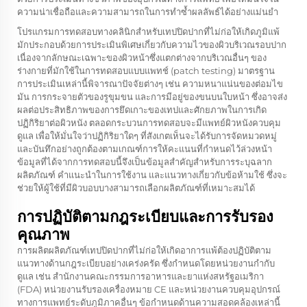
ความน่าเชื่อถือและความสามารถในการทำซ้ำผลลัพธ์ได้อย่างแม่นยำ
โปรแกรมการทดสอบทางคลินิกสำหรับเทปปิดปากที่ไม่ก่อให้เกิดภูมิแพ้
มักประกอบด้วยการประเมินพิเศษเกี่ยวกับความไวของผิวบริเวณรอบปาก
เนื่องจากลักษณะเฉพาะของผิวหน้าซึ่งแตกต่างจากบริเวณอื่นๆ ของ
ร่างกายที่มักใช้ในการทดสอบแบบแพทช์ (patch testing) มาตรฐาน
การประเมินเหล่านี้พิจารณาปัจจัยต่างๆ เช่น ความหนาแน่นของต่อมไข
มัน การกระจายตัวของรูขุมขน และการมีอยู่ของขนบนใบหน้า ซึ่งอาจส่ง
ผลต่อประสิทธิภาพของการยึดเกาะของเทปและศักยภาพในการเกิด
ปฏิกิริยาต่อผิวหนัง ตลอดกระบวนการทดสอบจะมีแพทย์ผิวหนังควบคุม
ดูแล เพื่อให้มั่นใจว่าปฏิกิริยาใดๆ ที่สังเกตเห็นจะได้รับการจัดหมวดหมู่
และบันทึกอย่างถูกต้องตามเกณฑ์การให้คะแนนที่กำหนดไว้ล่วงหน้า
ข้อมูลที่ได้จากการทดสอบนี้จึงเป็นข้อมูลสำคัญสำหรับการระบุฉลาก
ผลิตภัณฑ์ คำแนะนำในการใช้งาน และแนวทางเกี่ยวกับข้อห้ามใช้ ซึ่งจะ
ช่วยให้ผู้ใช้ที่มีผิวบอบบางสามารถเลือกผลิตภัณฑ์ที่เหมาะสมได้
การปฏิบัติตามกฎระเบียบและการรับรอง
คุณภาพ
การผลิตผลิตภัณฑ์เทปปิดปากที่ไม่ก่อให้เกิดอาการแพ้ต้องปฏิบัติตาม
แนวทางด้านกฎระเบียบอย่างเคร่งครัด ซึ่งกำหนดโดยหน่วยงานกำกับ
ดูแล เช่น สำนักงานคณะกรรมการอาหารและยาแห่งสหรัฐอเมริกา
(FDA) หน่วยงานรับรองเครื่องหมาย CE และหน่วยงานควบคุมอุปกรณ์
ทางการแพทย์ระดับภูมิภาคอื่นๆ ข้อกำหนดด้านความสอดคล้องเหล่านี้