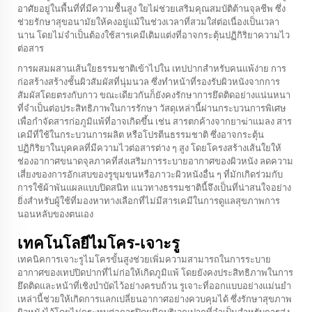
อาศัยอยู่ในพื้นที่ที่มีความชื้นสูง ใยไผ่ช่วยเสริมคุณสมบัติต้านจุลชีพ ซึ่ง
ช่วยรักษาสุขอนามัยให้คงอยู่แม้ในช่วงเวลาที่สวมใส่ต่อเนื่องเป็นเวลา
นาน โดยไม่จำเป็นต้องใช้สารเคมีเติมแต่งที่อาจกระตุ้นปฏิกิริยาความไว
ต่อสาร
การผสมผสานเส้นใยธรรมชาติเข้าไปใน
เทปปากสำหรับคนแพ้ง่าย
การ
ก่อสร้างสร้างชั้นผิวสัมผัสที่นุ่มนวล ซึ่งทำหน้าที่รองรับผิวหนังจากการ
สัมผัสโดยตรงกับกาว ขณะเดียวกันก็ยังคงรักษาการยึดติดอย่างแน่นหนา
ที่จำเป็นต่อประสิทธิภาพในการรักษา วัสดุเหล่านี้ผ่านกระบวนการพิเศษ
เพื่อกำจัดสารก่อภูมิแพ้ที่อาจเกิดขึ้น เช่น สารตกค้างจากยาฆ่าแมลง สาร
เคมีที่ใช้ในกระบวนการผลิต หรือโปรตีนธรรมชาติ ซึ่งอาจกระตุ้น
ปฏิกิริยาในบุคคลที่มีความไวต่อสารต่าง ๆ สูง โดยโครงสร้างเส้นใยให้
ช่องอากาศขนาดจุลภาคที่ส่งเสริมการระบายอากาศของผิวหนัง ลดความ
เสี่ยงของการอักเสบของรูขุมขนหรือภาวะผิวหนังอื่น ๆ ที่มักเกิดร่วมกับ
การใช้ผ้าพันแผลแบบปิดสนิท แนวทางธรรมชาตินี้จึงเป็นที่น่าสนใจอย่าง
ยิ่งสำหรับผู้ใช้ที่มองหาทางเลือกที่ไม่มีสารเคมีในการดูแลสุขภาพการ
นอนหลับของตนเอง
เทคโนโลยีไมโคร-เจาะรู
เทคนิคการเจาะรูไมโครขั้นสูงช่วยเพิ่มความสามารถในการระบาย
อากาศของเทปปิดปากที่ไม่ก่อให้เกิดภูมิแพ้ โดยยังคงประสิทธิภาพในการ
ยึดติดและหน้าที่เชิงบำบัดไว้อย่างครบถ้วน รูเจาะที่ออกแบบอย่างแม่นยำ
เหล่านี้ช่วยให้เกิดการแลกเปลี่ยนอากาศอย่างควบคุมได้ ซึ่งรักษาสุขภาพ