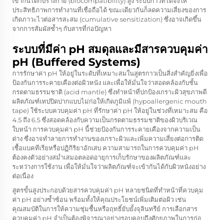
เข้ากันได้กับร่างกาย (biocompatibility) สูง ระบบกาวที่ได้จึงให้
ประสิทธิภาพการทำงานที่เชื่อถือได้ ขณะเดียวกันก็ลดความเสี่ยงของการ
เกิดภาวะไวต่อสารสะสม (cumulative sensitization) ซึ่งอาจเกิดขึ้น
จากการสัมผัสซ้ำๆ กับสารที่ก่อปัญหา
ระบบที่มีค่า pH สมดุลและมีสารควบคุมค่า
pH (Buffered Systems)
การรักษาค่า pH ให้อยู่ในระดับที่เหมาะสมในสูตรกาวเป็นสิ่งสำคัญยิ่งเพื่อ
ป้องกันการระคายเคืองต่อผิวหนัง และเพื่อให้มั่นใจว่าสอดคล้องกับชั้น
กรดตามธรรมชาติ (acid mantle) ซึ่งทำหน้าที่ปกป้องเกราะผิวสุขภาพดี
ผลิตภัณฑ์เทปปิดปากแบบไม่ก่อให้เกิดภูมิแพ้ (hypoallergenic mouth
tape) ใช้ระบบควบคุมค่า pH ที่รักษาค่า pH ให้อยู่ในช่วงที่เหมาะสม คือ
4.5 ถึง 6.5 ซึ่งสอดคล้องกับความเป็นกรดตามธรรมชาติของผิวบริเวณ
ใบหน้า การควบคุมค่า pH นี้ช่วยป้องกันการระคายเคืองจากความเป็น
ด่าง ซึ่งอาจทำลายการทำงานของเกราะผิวและเพิ่มความเสี่ยงต่อการติด
เชื้อแบคทีเรียหรือปฏิกิริยาอักเสบ ความสามารถในการควบคุมค่า pH
ต้องคงตัวอย่างสม่ำเสมอตลอดอายุการเก็บรักษาของผลิตภัณฑ์และ
ระหว่างการใช้งาน เพื่อให้มั่นใจว่าผลิตภัณฑ์จะเข้ากันได้กับผิวหนังอย่าง
ต่อเนื่อง
สูตรขั้นสูงประกอบด้วยสารควบคุมค่า pH หลายชนิดที่ทำหน้าที่ควบคุม
ค่า pH อย่างซ้ำซ้อน พร้อมทั้งให้คุณประโยชน์เพิ่มเติมต่อผิว เช่น
คุณสมบัติในการให้ความชุ่มชื้นหรือฤทธิ์ยับยั้งจุลินทรีย์ การเลือกสาร
ควบคุมค่า pH จำเป็นต้องพิจารณาอย่างรอบคอบถึงศักยภาพในการก่อ