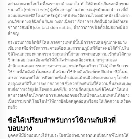
อย่างง่ายดายโดยไม่ทิ้งคราบตกค้างและไม่ทำให้ผิวหนังเกิดรอยฉีกขาด
ขนาดจิ๋ว (micro-tears) ผู้เชี่ยวชาญด้านสาธารณสุขมักแนะนำกาวที่มี
ส่วนผสมของซิลิโคนสำหรับผู้ป่วยที่มีประวัติความไวต่อผิวหนัง เนื่องจาก
งานวิจัยทางคลินิกยืนยันอย่างต่อเนื่องว่า อัตราการเกิดผื่นผิวหนังอักเสบ
จากการสัมผัส (contact dermatitis) ต่ำกว่ากาวชนิดดั้งเดิมอย่างมีนัย
สำคัญ
กระบวนการผลิตซิลิโคนเกรดการแพทย์นั้นมีการควบคุมคุณภาพอย่าง
เข้มงวด เพื่อกำจัดสารระคายเคืองและสารก่อภูมิแพ้ที่อาจพบได้ทั่วไปใน
ซิลิโคนเกรดอุตสาหกรรม วัสดุเหล่านี้ผ่านการทดสอบความเข้ากันได้ทาง
ชีวภาพอย่างละเอียดเพื่อให้มั่นใจว่าสอดคล้องตามมาตรฐานของ
สำนักงานคณะกรรมการอาหารและยาสหรัฐอเมริกา (FDA) สำหรับการ
ใช้งานที่สัมผัสผิวโดยตรง เมื่อนำมาใช้กับผลิตภัณฑ์เทปปิดปาก ซิลิโคน
เกรดการแพทย์ให้การยึดเกาะที่สม่ำเสมอแม้บนผิวประเภทต่าง ๆ โดยยัง
คงคุณสมบัติในการระบายอากาศ ซึ่งช่วยป้องกันไม่ให้ความชื้นสะสมและ
ยับยั้งการเจริญเติบโตของแบคทีเรีย ความยืดหยุ่นของซิลิโคนทำให้เทป
สามารถเคลื่อนไหวตามการแสดงออกของใบหน้าขณะนอนหลับได้อย่าง
เป็นธรรมชาติ โดยไม่ทำให้การยึดปิดหลุดล่อนหรือก่อให้เกิดความเครียด
ต่อผิว
ข้อได้เปรียบสำหรับการใช้งานกับผิวที่
บอบบาง
บุคคลที่มีผิวบอบบางได้รับประโยชน์อย่างมากจากเทปปิดปากที่ไม่ก่อให้