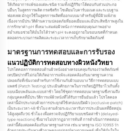
ให้เกิดอาการแพ้ของแต่ละชนิด รวมทั้งปฏิกิริยาโต้ตอบกับส่วนประกอ
บอื่นๆ ในสูตรการผลิต กรดซิตริก โซเดียมไบคาร์บอเนต และระบบฐาน
ฟอสเฟต มักถูกใช้ในสูตรการผลิตที่ออกแบบมาสำหรับผู้ที่มีผิวแพ้ง่าย
เนื่องจากมีประวัติด้านความปลอดภัยที่ยอดเยี่ยมและมีประสิทธิภาพสูงใน
การรักษาค่า pH ที่เหมาะสมต่อผิวหนัง การทดสอบคุณภาพอย่าง
สม่ำเสมอช่วยให้มั่นใจได้ว่าค่า pH จะคงอยู่ภายในขอบเขตที่กำหนด
ตลอดกระบวนการผลิตและระยะเวลาการเก็บรักษาผลิตภัณฑ์
มาตรฐานการทดสอบและการรับรอง
แนวปฏิบัติการทดสอบทางผิวหนังวิทยา
โปรโตคอลการทดสอบด้านผิวหนังอย่างครอบคลุมรับรองว่าผลิตภัณฑ์
เทปปิดปากที่ไม่ก่อให้เกิดอาการแพ้จะสอดคล้องกับมาตรฐานความ
ปลอดภัยที่เข้มงวดสำหรับการใช้งานกับผิวบอบบาง วิธีการทดสอบแบบ
แพตช์ (Patch Testing) ประเมินศักยภาพในการเกิดปฏิกิริยาไวเกินทั้ง
แบบเฉียบพลันและแบบล่าช้า โดยใช้ชุดการทดสอบมาตรฐานซึ่งรวมถึง
กลุ่มบุคคลที่มีประวัติการแพ้ผิวหนังที่ได้รับการยืนยันแล้ว โปรโตคอล
เหล่านี้มักประกอบด้วยการประยุกต์ใช้เทปแบบปิดผิว (occlusive patch)
เป็นระยะเวลา 48 ชั่วโมง ตามด้วยระยะเวลารับการประเมินผลที่ยืดหยุ่น
ได้สูงสุดถึง 96 ชั่วโมง เพื่อตรวจจับปฏิกิริยาแบบชนิดล่าช้า (delayed-
type reactions) ซึ่งอาจไม่ปรากฏอาการทันที การดำเนินการทดสอบ
เหล่านี้ต้องสอดคล้องกับมาตรฐานสากล เช่น มาตรฐาน ISO 10993 ว่า
ด้วยการประเมินทางชีวภาพของอุปกรณ์ทางการแพทย์ เพื่อให้มั่นใจใน