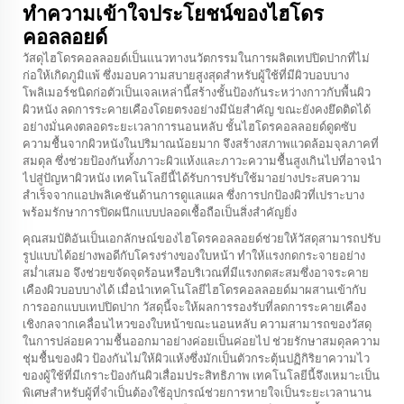
ทำความเข้าใจประโยชน์ของไฮโดร
คอลลอยด์
วัสดุไฮโดรคอลลอยด์เป็นแนวทางนวัตกรรมในการผลิตเทปปิดปากที่ไม่
ก่อให้เกิดภูมิแพ้ ซึ่งมอบความสบายสูงสุดสำหรับผู้ใช้ที่มีผิวบอบบาง
โพลิเมอร์ชนิดก่อตัวเป็นเจลเหล่านี้สร้างชั้นป้องกันระหว่างกาวกับพื้นผิว
ผิวหนัง ลดการระคายเคืองโดยตรงอย่างมีนัยสำคัญ ขณะยังคงยึดติดได้
อย่างมั่นคงตลอดระยะเวลาการนอนหลับ ชั้นไฮโดรคอลลอยด์ดูดซับ
ความชื้นจากผิวหนังในปริมาณน้อยมาก จึงสร้างสภาพแวดล้อมจุลภาคที่
สมดุล ซึ่งช่วยป้องกันทั้งภาวะผิวแห้งและภาวะความชื้นสูงเกินไปที่อาจนำ
ไปสู่ปัญหาผิวหนัง เทคโนโลยีนี้ได้รับการปรับใช้มาอย่างประสบความ
สำเร็จจากแอปพลิเคชันด้านการดูแลแผล ซึ่งการปกป้องผิวที่เปราะบาง
พร้อมรักษาการปิดผนึกแบบปลอดเชื้อถือเป็นสิ่งสำคัญยิ่ง
คุณสมบัติอันเป็นเอกลักษณ์ของไฮโดรคอลลอยด์ช่วยให้วัสดุสามารถปรับ
รูปแบบได้อย่างพอดีกับโครงร่างของใบหน้า ทำให้แรงกดกระจายอย่าง
สม่ำเสมอ จึงช่วยขจัดจุดร้อนหรือบริเวณที่มีแรงกดสะสมซึ่งอาจระคาย
เคืองผิวบอบบางได้ เมื่อนำเทคโนโลยีไฮโดรคอลลอยด์มาผสานเข้ากับ
การออกแบบเทปปิดปาก วัสดุนี้จะให้ผลการรองรับที่ลดการระคายเคือง
เชิงกลจากเคลื่อนไหวของใบหน้าขณะนอนหลับ ความสามารถของวัสดุ
ในการปล่อยความชื้นออกมาอย่างค่อยเป็นค่อยไป ช่วยรักษาสมดุลความ
ชุ่มชื้นของผิว ป้องกันไม่ให้ผิวแห้งซึ่งมักเป็นตัวกระตุ้นปฏิกิริยาความไว
ของผู้ใช้ที่มีเกราะป้องกันผิวเสื่อมประสิทธิภาพ เทคโนโลยีนี้จึงเหมาะเป็น
พิเศษสำหรับผู้ที่จำเป็นต้องใช้อุปกรณ์ช่วยการหายใจเป็นระยะเวลานาน