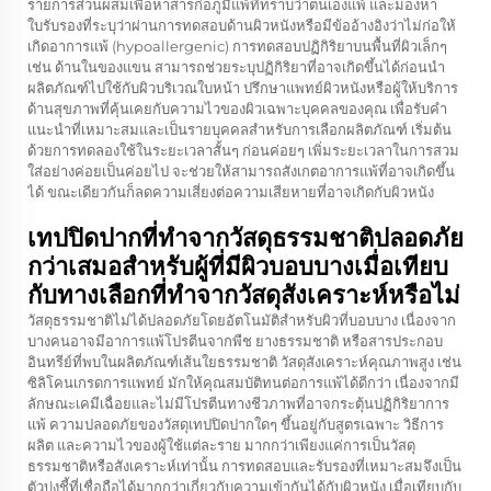
รายการส่วนผสมเพื่อหาสารก่อภูมิแพ้ที่ทราบว่าตนเองแพ้ และมองหา
ใบรับรองที่ระบุว่าผ่านการทดสอบด้านผิวหนังหรือมีข้ออ้างอิงว่าไม่ก่อให้
เกิดอาการแพ้ (hypoallergenic) การทดสอบปฏิกิริยาบนพื้นที่ผิวเล็กๆ
เช่น ด้านในของแขน สามารถช่วยระบุปฏิกิริยาที่อาจเกิดขึ้นได้ก่อนนำ
ผลิตภัณฑ์ไปใช้กับผิวบริเวณใบหน้า ปรึกษาแพทย์ผิวหนังหรือผู้ให้บริการ
ด้านสุขภาพที่คุ้นเคยกับความไวของผิวเฉพาะบุคคลของคุณ เพื่อรับคำ
แนะนำที่เหมาะสมและเป็นรายบุคคลสำหรับการเลือกผลิตภัณฑ์ เริ่มต้น
ด้วยการทดลองใช้ในระยะเวลาสั้นๆ ก่อนค่อยๆ เพิ่มระยะเวลาในการสวม
ใส่อย่างค่อยเป็นค่อยไป จะช่วยให้สามารถสังเกตอาการแพ้ที่อาจเกิดขึ้น
ได้ ขณะเดียวกันก็ลดความเสี่ยงต่อความเสียหายที่อาจเกิดกับผิวหนัง
เทปปิดปากที่ทำจากวัสดุธรรมชาติปลอดภัย
กว่าเสมอสำหรับผู้ที่มีผิวบอบบางเมื่อเทียบ
กับทางเลือกที่ทำจากวัสดุสังเคราะห์หรือไม่
วัสดุธรรมชาติไม่ได้ปลอดภัยโดยอัตโนมัติสำหรับผิวที่บอบบาง เนื่องจาก
บางคนอาจมีอาการแพ้โปรตีนจากพืช ยางธรรมชาติ หรือสารประกอบ
อินทรีย์ที่พบในผลิตภัณฑ์เส้นใยธรรมชาติ วัสดุสังเคราะห์คุณภาพสูง เช่น
ซิลิโคนเกรดการแพทย์ มักให้คุณสมบัติทนต่อการแพ้ได้ดีกว่า เนื่องจากมี
ลักษณะเคมีเฉื่อยและไม่มีโปรตีนทางชีวภาพที่อาจกระตุ้นปฏิกิริยาการ
แพ้ ความปลอดภัยของวัสดุเทปปิดปากใดๆ ขึ้นอยู่กับสูตรเฉพาะ วิธีการ
ผลิต และความไวของผู้ใช้แต่ละราย มากกว่าเพียงแค่การเป็นวัสดุ
ธรรมชาติหรือสังเคราะห์เท่านั้น การทดสอบและรับรองที่เหมาะสมจึงเป็น
ตัวบ่งชี้ที่เชื่อถือได้มากกว่าเกี่ยวกับความเข้ากันได้กับผิวหนัง เมื่อเทียบกับ