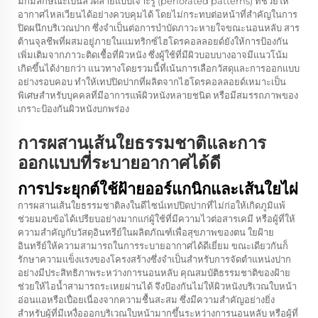
มักมีลักษณะเป็นลวดลายแบบเจาะรู (perforated patterns) ที่ช่วยให้
อากาศไหลเวียนได้อย่างควบคุมได้ โดยไม่กระทบต่อหน้าที่สำคัญในการ
ปิดผนึกบริเวณปาก ซึ่งจำเป็นต่อการบำบัดภาวะหายใจขณะนอนหลับ สาร
ต้านจุลชีพที่ผสมอยู่ภายในแมทริกซ์ไฮโดรคอลลอยด์ยังให้การป้องกัน
เพิ่มเติมจากภาวะติดเชื้อที่ผิวหนัง ซึ่งผู้ใช้ที่มีผิวบอบบางอาจมีแนวโน้ม
เกิดขึ้นได้ง่ายกว่า แนวทางโดยรวมนี้ที่เน้นการเลือกวัสดุและการออกแบบ
อย่างรอบคอบ ทำให้เทปปิดปากที่ผลิตจากไฮโดรคอลลอยด์เหมาะเป็น
พิเศษสำหรับบุคคลที่มีอาการแพ้ผิวหนังหลายชนิด หรือมีสมรรถภาพของ
เกราะป้องกันผิวหนังบกพร่อง
การผสานเส้นใยธรรมชาติและการ
ออกแบบที่ระบายอากาศได้ดี
การประยุกต์ใช้ฝ้ายออร์แกนิกและเส้นใยไผ่
การผสานเส้นใยธรรมชาติลงในดีไซน์เทปปิดปากที่ไม่ก่อให้เกิดภูมิแพ้
ช่วยมอบข้อได้เปรียบอย่างมากแก่ผู้ใช้ที่มีความไวต่อสารเคมี หรือผู้ที่ให้
ความสำคัญกับวัสดุอินทรีย์ในผลิตภัณฑ์เพื่อสุขภาพของตน ใยฝ้าย
อินทรีย์ให้ความสามารถในการระบายอากาศได้ดีเยี่ยม ขณะเดียวกันก็
รักษาความแข็งแรงของโครงสร้างซึ่งจำเป็นสำหรับการจัดตำแหน่งปาก
อย่างมีประสิทธิภาพระหว่างการนอนหลับ คุณสมบัติธรรมชาติของฝ้าย
ช่วยให้ไอน้ำสามารถระเหยผ่านได้ จึงป้องกันไม่ให้ผิวหนังบริเวณใบหน้า
อ่อนแอหรือเปื่อยเนื่องจากความชื้นสะสม ซึ่งมีความสำคัญอย่างยิ่ง
สำหรับผู้ที่มีเหงื่อออกบริเวณใบหน้ามากขึ้นระหว่างการนอนหลับ หรือผู้ที่