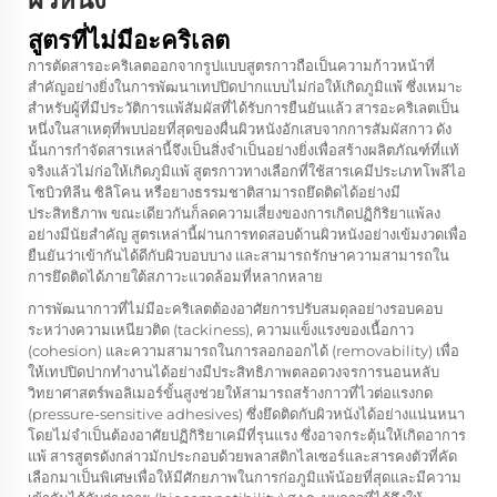
สูตรที่ไม่มีอะคริเลต
การตัดสารอะคริเลตออกจากรูปแบบสูตรกาวถือเป็นความก้าวหน้าที่
สำคัญอย่างยิ่งในการพัฒนาเทปปิดปากแบบไม่ก่อให้เกิดภูมิแพ้ ซึ่งเหมาะ
สำหรับผู้ที่มีประวัติการแพ้สัมผัสที่ได้รับการยืนยันแล้ว สารอะคริเลตเป็น
หนึ่งในสาเหตุที่พบบ่อยที่สุดของผื่นผิวหนังอักเสบจากการสัมผัสกาว ดัง
นั้นการกำจัดสารเหล่านี้จึงเป็นสิ่งจำเป็นอย่างยิ่งเพื่อสร้างผลิตภัณฑ์ที่แท้
จริงแล้วไม่ก่อให้เกิดภูมิแพ้ สูตรกาวทางเลือกที่ใช้สารเคมีประเภทโพลีไอ
โซบิวทิลีน ซิลิโคน หรือยางธรรมชาติสามารถยึดติดได้อย่างมี
ประสิทธิภาพ ขณะเดียวกันก็ลดความเสี่ยงของการเกิดปฏิกิริยาแพ้ลง
อย่างมีนัยสำคัญ สูตรเหล่านี้ผ่านการทดสอบด้านผิวหนังอย่างเข้มงวดเพื่อ
ยืนยันว่าเข้ากันได้ดีกับผิวบอบบาง และสามารถรักษาความสามารถใน
การยึดติดได้ภายใต้สภาวะแวดล้อมที่หลากหลาย
การพัฒนากาวที่ไม่มีอะคริเลตต้องอาศัยการปรับสมดุลอย่างรอบคอบ
ระหว่างความเหนียวติด (tackiness), ความแข็งแรงของเนื้อกาว
(cohesion) และความสามารถในการลอกออกได้ (removability) เพื่อ
ให้เทปปิดปากทำงานได้อย่างมีประสิทธิภาพตลอดวงจรการนอนหลับ
วิทยาศาสตร์พอลิเมอร์ขั้นสูงช่วยให้สามารถสร้างกาวที่ไวต่อแรงกด
(pressure-sensitive adhesives) ซึ่งยึดติดกับผิวหนังได้อย่างแน่นหนา
โดยไม่จำเป็นต้องอาศัยปฏิกิริยาเคมีที่รุนแรง ซึ่งอาจกระตุ้นให้เกิดอาการ
แพ้ สารสูตรดังกล่าวมักประกอบด้วยพลาสติกไลเซอร์และสารคงตัวที่คัด
เลือกมาเป็นพิเศษเพื่อให้มีศักยภาพในการก่อภูมิแพ้น้อยที่สุดและมีความ