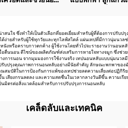
บลึกด้วยเมลาโทนิน
แผ่นติดผิวเพื่อกันยุ
นประกอบธรรมชาติ
ไล่ยุงให้อยู่ห่า
่วยการนอนหลับ
นใจ ซึ่งทำให้เป็นตัวเลือกที่ยอดเยี่ยมสำหรับผู้ที่ต้องการปรั
ได้ง่ายสำหรับผู้ใช้ทุกวัยและทุกไลฟ์สไตล์ แผ่นเทปที่มีกาวนุ่มน
ิวหนังหรือคราบกาวตกค้าง ผู้ใช้งานโดยทั่วไปจะรายงานว่านอนหล
อตื่นนอน ดีไซน์ของผลิตภัณฑ์ส่งเสริมการหายใจทางจมูก ซึ่งช่
นระหว่างการนอน จากมุมมองการใช้งานจริง เทปนอนหลับแบบนุ่มนวล
การปรับปรุงคุณภาพการนอนหลับอย่างมีนัยสำคัญ ลักษณะพกพาของมั
ณสมบัติในการป้องกันการแพ้ของเทปช่วยลดความเสี่ยงต่อปฏิกิริยา
ขึ้น เสียงกรนลดลง และความสดชื่นในเวลากลางวันดีขึ้น ความเรีย
่เป็นมิตรต่อสิ่งแวดล้อมสำหรับการปรับปรุงการนอนหลับ
เคล็ดลับและเทคนิค