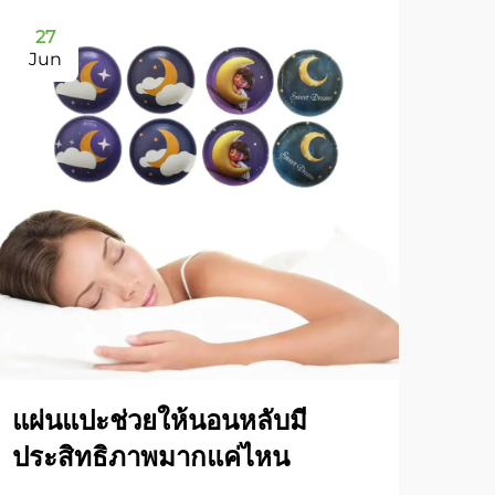
27
2
Jun
Ju
แผ่นแปะช่วยให้นอนหลับมี
ทำไ
ประสิทธิภาพมากแค่ไหน
มาก
คุณ