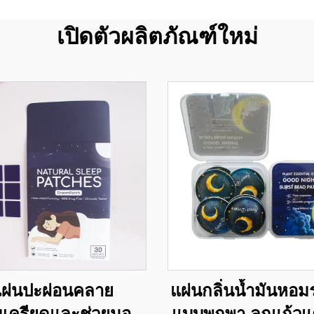
เปิดตัวผลิตภัณฑ์ใหม่
ผ่นปะผ่อนคลาย
แผ่นกลิ่นน้ำมันหอ
เครียดและช่วยนอน
แบบพกพา ลูกแก้วแ