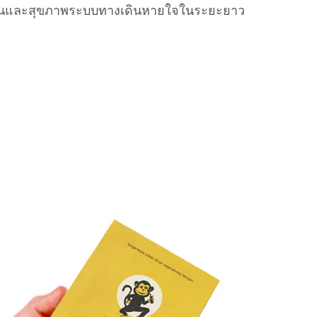
อนและสุขภาพระบบทางเดินหายใจในระยะยาว