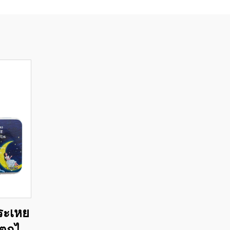
มระเหย
ตกได้