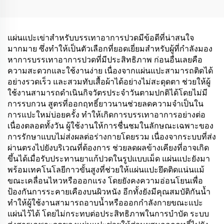
เพื่อการนอนหลับที่ปราศจาก
แลเท็กซ์ ผลิตภัณฑ์ดูแล
สุขภาพ
แผ่นแปะเข่าสำหรับบรรเทาอาการปวดมีข้อดีที่น่าสนใจ
มากมาย ซึ่งทำให้เป็นตัวเลือกที่ยอดเยี่ยมสำหรับผู้ที่กำลังมอง
หาการบรรเทาอาการปวดที่มีประสิทธิภาพ ก่อนอื่นเลยคือ
ความสะดวกและใช้งานง่าย เนื่องจากแผ่นแปะสามารถติดได้
อย่างรวดเร็ว และสวมทับเสื้อผ้าได้อย่างไม่สะดุดตา ช่วยให้ผู้
ใช้งานสามารถดำเนินกิจวัตรประจำวันตามปกติได้โดยไม่มี
การรบกวน สูตรที่ออกฤทธิ์ยาวนานช่วยลดความจำเป็นใน
การแปะใหม่บ่อยครั้ง ทำให้เกิดการบรรเทาอาการอย่างต่อ
เนื่องตลอดทั้งวัน ผู้ใช้งานให้การชื่นชมในลักษณะเฉพาะของ
การรักษาแบบไม่ส่งผลต่อร่างกายโดยรวม เนื่องจากระบบที่ส่ง
ผ่านตรงไปยังบริเวณที่ต้องการ ช่วยลดผลข้างเคียงที่อาจเกิด
ขึ้นได้เมื่อรับประทานยาแก้ปวดในรูปแบบเม็ด แผ่นแปะยังมา
พร้อมเทคโนโลยีกาวขั้นสูงที่ช่วยให้แผ่นแปะยึดติดแน่นแม้
ขณะเคลื่อนไหวหรือออกแรง โดยยังคงความอ่อนโยนเพื่อ
ป้องกันการระคายเคืองบนผิวหนัง อีกทั้งยังมีคุณสมบัติกันน้ำ
ทำให้ผู้ใช้งานสามารถอาบน้ำหรือออกกำลังกายขณะแปะ
แผ่นไว้ได้ โดยไม่กระทบต่อประสิทธิภาพในการบำบัด ระบบ