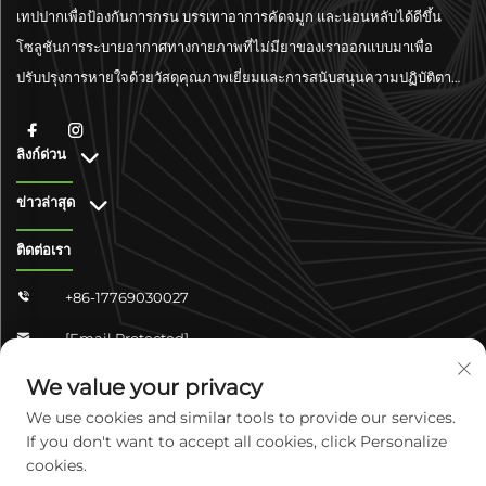
เทปปากเพื่อป้องกันการกรน บรรเทาอาการคัดจมูก และนอนหลับได้ดีขึ้น
โซลูชันการระบายอากาศทางกายภาพที่ไม่มียาของเราออกแบบมาเพื่อ
ปรับปรุงการหายใจด้วยวัสดุคุณภาพเยี่ยมและการสนับสนุนความปฏิบัติตาม
มาตรฐานระดับโลก
ลิงก์ด่วน
ข่าวล่าสุด
ติดต่อเรา
+86-17769030027

[email Protected]

จงซาน ชางจวิน 4-304 เขตหยูหัว เมืองเสิ่นเจียจวง มณฑลเหอเป่ย
We value your privacy

ประเทศจีน
We use cookies and similar tools to provide our services.
If you don't want to accept all cookies, click Personalize
cookies.