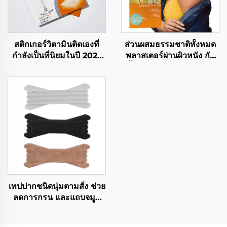
สติกเกอร์วิตามินติดเองที่
ส่วนผสมธรรมชาติทั้งหมด
กำลังเป็นที่นิยมในปี 2022
พลาสเตอร์ผ่านผิวหนัง กัน
เพิ่มพลังงาน บรรเทาอาการ
น้ำ & อ่อนโยนต่อผิว แผ่น
เมาค้าง นอนหลับสนิท และ
วิตามิน B12 เพื่อเช้าวันใหม่
เพิ่มสมาธิ
ที่ดีกว่า
เทปปากชนิดนุ่มตามสั่ง ช่วย
ลดการกรน และแถบจมูก
เพื่อการนอนหลับที่ปราศจาก
แลเท็กซ์ ผลิตภัณฑ์ดูแล