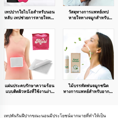
เทปปากใยไบโอสำหรับนอน
วัสดุทางการแพทย์เทป
หลับ เทปช่วยการหายใจทาง
หายใจทางจมูกสำหรับ
จมูกน่ารักสำหรับการนอน
นักกีฬา เทปจมูกกาวแรง
หลับ
สำหรับบรรเทาการกรนและ
ช่วยการหายใจทางจมูก
แผ่นประคบรักษาความร้อน
ไม้บรรทัดพ่นจมูกชนิด
แบบติดผิวหนังที่ใช้งานง่าย
ทางการแพทย์สำหรับอาการ
เมื่อสัมผัสอากาศ สำหรับ
คัดจมูก คุณภาพดี มีผลเย็น
บรรเทาอาการปวดประจำ
สดชื่น พกพาสะดวกในรูป
เดือนและ PMS
แบบหลอดพ่น
เทปพันริมฝีปากขณะนอนมีประโยชน์มากมายที่ทำให้เป็น