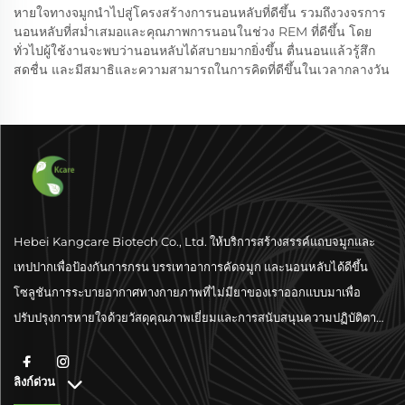
หายใจทางจมูกนำไปสู่โครงสร้างการนอนหลับที่ดีขึ้น รวมถึงวงจรการ
นอนหลับที่สม่ำเสมอและคุณภาพการนอนในช่วง REM ที่ดีขึ้น โดย
ทั่วไปผู้ใช้งานจะพบว่านอนหลับได้สบายมากยิ่งขึ้น ตื่นนอนแล้วรู้สึก
สดชื่น และมีสมาธิและความสามารถในการคิดที่ดีขึ้นในเวลากลางวัน
Hebei Kangcare Biotech Co., Ltd. ให้บริการสร้างสรรค์แถบจมูกและ
เทปปากเพื่อป้องกันการกรน บรรเทาอาการคัดจมูก และนอนหลับได้ดีขึ้น
โซลูชันการระบายอากาศทางกายภาพที่ไม่มียาของเราออกแบบมาเพื่อ
ปรับปรุงการหายใจด้วยวัสดุคุณภาพเยี่ยมและการสนับสนุนความปฏิบัติตาม
มาตรฐานระดับโลก
ลิงก์ด่วน