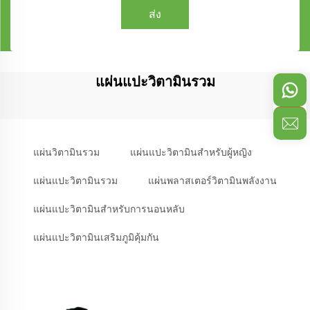
ส่ง
แผ่นแปะวิตามินรวม
แผ่นวิตามินรวม
แผ่นแปะวิตามินสำหรับผู้หญิง
แผ่นแปะวิตามินรวม
แผ่นพลาสเตอร์วิตามินพลังงาน
แผ่นแปะวิตามินสำหรับการนอนหลับ
แผ่นแปะวิตามินเสริมภูมิคุ้มกัน