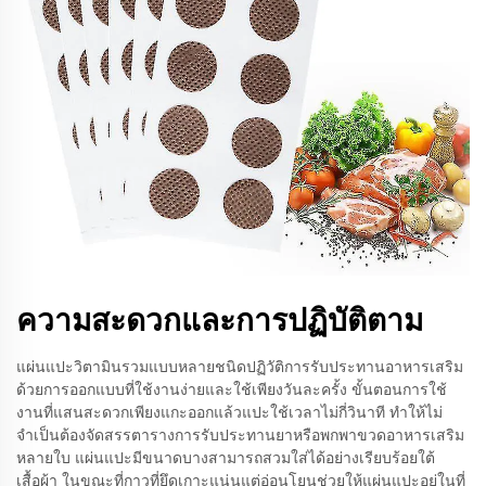
ความสะดวกและการปฏิบัติตาม
แผ่นแปะวิตามินรวมแบบหลายชนิดปฏิวัติการรับประทานอาหารเสริม
ด้วยการออกแบบที่ใช้งานง่ายและใช้เพียงวันละครั้ง ขั้นตอนการใช้
งานที่แสนสะดวกเพียงแกะออกแล้วแปะใช้เวลาไม่กี่วินาที ทำให้ไม่
จำเป็นต้องจัดสรรตารางการรับประทานยาหรือพกพาขวดอาหารเสริม
หลายใบ แผ่นแปะมีขนาดบางสามารถสวมใส่ได้อย่างเรียบร้อยใต้
เสื้อผ้า ในขณะที่กาวที่ยึดเกาะแน่นแต่อ่อนโยนช่วยให้แผ่นแปะอยู่ในที่