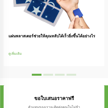
แผ่นพลาสเตอร์ช่วยให้คุณหลับได้เร็วยิ่งขึ้นได้อย่างไร
ดูเพิ่มเติม
ขอใบเสนอราคาฟรี
ตัวแทนของเราจะติดต่อคุณในไม่ช้า