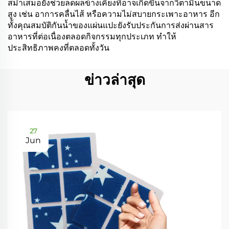
สม่ำเสมอยังช่วยลดผลข้างเคียงที่อาจเกิดขึ้นจากวิตามินขนาด
สูง เช่น อาการคลื่นไส้ หรือความไม่สบายกระเพาะอาหาร อีก
ทั้งคุณสมบัติกันน้ำของแผ่นแปะยังรับประกันการส่งผ่านสาร
อาหารที่ต่อเนื่องตลอดกิจกรรมทุกประเภท ทำให้
ประสิทธิภาพคงที่ตลอดทั้งวัน
ข่าวล่าสุด
27
Jun