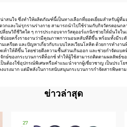
รับบรรเทาการกรน
ประสิทธิภาพสู
ช่วยการหายใจทาง
่าสนใจ ซึ่งทำให้ผลิตภัณฑ์นี้เป็นทางเลือกที่ยอดเยี่ยมสำหรับผู้
จมูก
ที่สะดวกและไม่รุกรานร่างกาย สามารถนำไปใช้ร่วมกับกิจวัตรตอน
บเปลี่ยนวิถีชีวิตใด ๆ การประกอบจากวัสดุออร์แกนิกช่วยให้มั่น
้บ่อยครั้งรายงานว่ามีคุณภาพการนอนหลับที่ดีขึ้น พร้อมทั้งมีระดั
วามเครียด และปัญหาเกี่ยวกับระบบไหลเวียนโลหิต ด้วยการทำงานที่
ให้ดีขึ้น โดยช่วยดึงความชื้นส่วนเกินออก และช่วยกำจัดแบคทีเรียท
ะจักษ์ของกระบวนการดีท็อกซ์ ทำให้ผู้ใช้สามารถติดตามผลลัพธ์ของ
เป็นต้องใช้อุปกรณ์พิเศษหรือคำแนะนำจากผู้เชี่ยวชาญ เป็นประโยชน์โ
ต้องลงแรงมาก แต่มีพลังในการสนับสนุนกระบวนการกำจัดสารพิษต
ข่าวล่าสุด
27