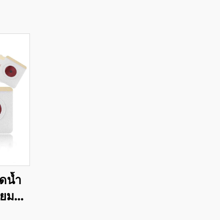
ดน้ำ
ียม
% มี