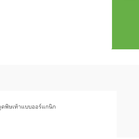
ูดพิษเท้าแบบออร์แกนิก