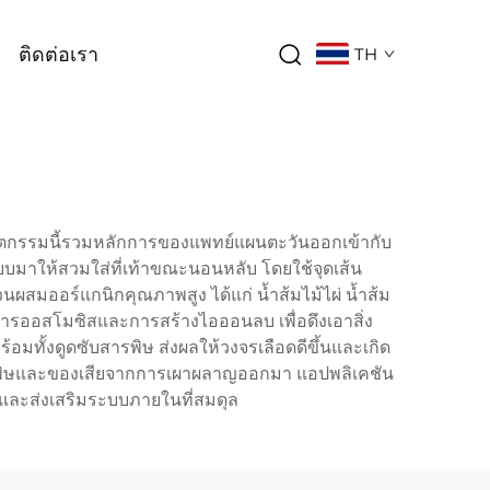
ติดต่อเรา
TH
ีนวัตกรรมนี้รวมหลักการของแพทย์แผนตะวันออกเข้ากับ
แบบมาให้สวมใส่ที่เท้าขณะนอนหลับ โดยใช้จุดเส้น
สมออร์แกนิกคุณภาพสูง ได้แก่ น้ำส้มไม้ไผ่ น้ำส้ม
นการออสโมซิสและการสร้างไอออนลบ เพื่อดึงเอาสิ่ง
้อมทั้งดูดซับสารพิษ ส่งผลให้วงจรเลือดดีขึ้นและเกิด
ึงสารพิษและของเสียจากการเผาผลาญออกมา แอปพลิเคชัน
 และส่งเสริมระบบภายในที่สมดุล