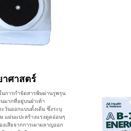
ยาศาสตร์
ยในการกำจัดสารพิษผ่านรูพรุน
ากที่อยู่บนฝ่าเท้า
ันออกแบบดั้งเดิม ซึ่งระบุ
ิษ แผ่นแปะสร้างแรงดูดอ่อนๆ
ละของเสียจากการเผาผลาญออก