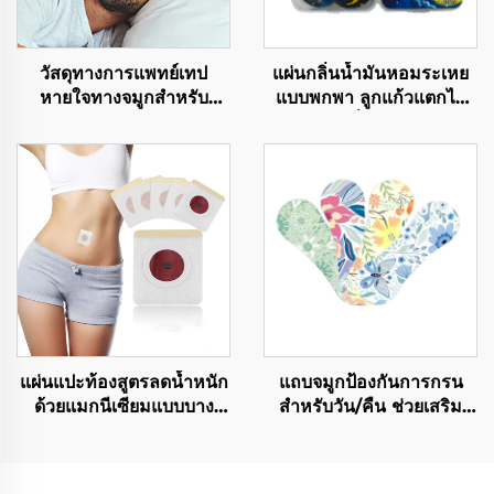
วัสดุทางการแพทย์เทป
แผ่นกลิ่นน้ำมันหอมระเหย
หายใจทางจมูกสำหรับ
แบบพกพา ลูกแก้วแตกได้
นักกีฬา เทปจมูกกาวแรง
แผ่นติดผิวเพื่อกันยุง ช่วยไล่
สำหรับบรรเทาการกรนและ
ยุงให้อยู่ห่าง
ช่วยการหายใจทางจมูก
แผ่นแปะท้องสูตรลดน้ำหนัก
แถบจมูกป้องกันการกรน
ด้วยแมกนีเซียมแบบบาง
สำหรับวัน/คืน ช่วยเสริม
พิเศษ 100% มีประสิทธิภาพ
จมูกให้หายใจได้สะดวกใน
สูง
ขณะนอนหลับและการเล่น
กีฬา แผ่นรองกันเหงื่อและ