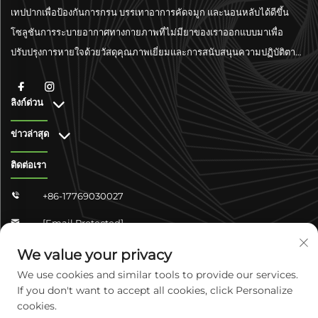
เทปปากเพื่อป้องกันการกรน บรรเทาอาการคัดจมูก และนอนหลับได้ดีขึ้น
โซลูชันการระบายอากาศทางกายภาพที่ไม่มียาของเราออกแบบมาเพื่อ
ปรับปรุงการหายใจด้วยวัสดุคุณภาพเยี่ยมและการสนับสนุนความปฏิบัติตาม
มาตรฐานระดับโลก
ลิงก์ด่วน
ข่าวล่าสุด
ติดต่อเรา
+86-17769030027

[email Protected]

จงซาน ชางจวิน 4-304 เขตหยูหัว เมืองเสิ่นเจียจวง มณฑลเหอเป่ย
We value your privacy

ประเทศจีน
We use cookies and similar tools to provide our services.
If you don't want to accept all cookies, click Personalize
cookies.