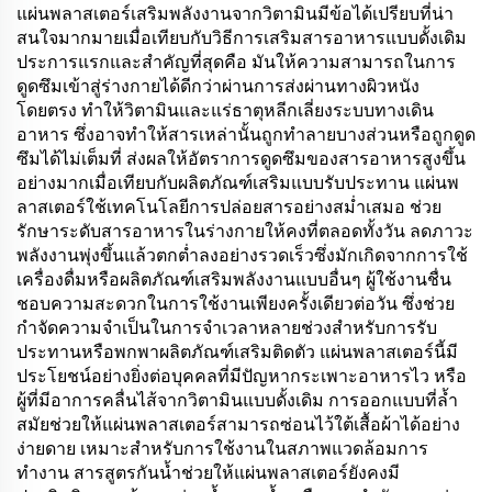
น้ำมัน
แผ่นพลาสเตอร์เสริมพลังงานจากวิตามินมีข้อได้เปรียบที่น่า
สนใจมากมายเมื่อเทียบกับวิธีการเสริมสารอาหารแบบดั้งเดิม
ประการแรกและสำคัญที่สุดคือ มันให้ความสามารถในการ
ดูดซึมเข้าสู่ร่างกายได้ดีกว่าผ่านการส่งผ่านทางผิวหนัง
โดยตรง ทำให้วิตามินและแร่ธาตุหลีกเลี่ยงระบบทางเดิน
อาหาร ซึ่งอาจทำให้สารเหล่านั้นถูกทำลายบางส่วนหรือถูกดูด
ซึมได้ไม่เต็มที่ ส่งผลให้อัตราการดูดซึมของสารอาหารสูงขึ้น
อย่างมากเมื่อเทียบกับผลิตภัณฑ์เสริมแบบรับประทาน แผ่นพ
ลาสเตอร์ใช้เทคโนโลยีการปล่อยสารอย่างสม่ำเสมอ ช่วย
รักษาระดับสารอาหารในร่างกายให้คงที่ตลอดทั้งวัน ลดภาวะ
พลังงานพุ่งขึ้นแล้วตกต่ำลงอย่างรวดเร็วซึ่งมักเกิดจากการใช้
เครื่องดื่มหรือผลิตภัณฑ์เสริมพลังงานแบบอื่นๆ ผู้ใช้งานชื่น
ชอบความสะดวกในการใช้งานเพียงครั้งเดียวต่อวัน ซึ่งช่วย
กำจัดความจำเป็นในการจำเวลาหลายช่วงสำหรับการรับ
ประทานหรือพกพาผลิตภัณฑ์เสริมติดตัว แผ่นพลาสเตอร์นี้มี
ประโยชน์อย่างยิ่งต่อบุคคลที่มีปัญหากระเพาะอาหารไว หรือ
ผู้ที่มีอาการคลื่นไส้จากวิตามินแบบดั้งเดิม การออกแบบที่ล้ำ
สมัยช่วยให้แผ่นพลาสเตอร์สามารถซ่อนไว้ใต้เสื้อผ้าได้อย่าง
ง่ายดาย เหมาะสำหรับการใช้งานในสภาพแวดล้อมการ
ทำงาน สารสูตรกันน้ำช่วยให้แผ่นพลาสเตอร์ยังคงมี