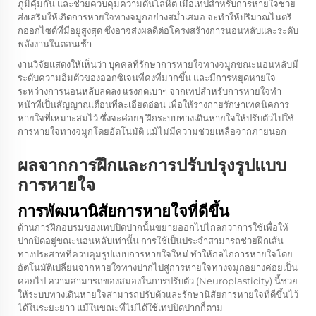
ภูมิคุ้มกัน และช่วยควบคุมความดันโลหิต เมื่อเทปสำหรับการหายใจช่วย
ส่งเสริมให้เกิดการหายใจทางจมูกอย่างสม่ำเสมอ จะทำให้ปริมาณไนตริ
กออกไซด์ที่มีอยู่สูงสุด ซึ่งอาจส่งผลดีต่อโครงสร้างการนอนหลับและระดับ
พลังงานในตอนเช้า
งานวิจัยแสดงให้เห็นว่า บุคคลที่รักษาการหายใจทางจมูกขณะนอนหลับมี
ระดับความอิ่มตัวของออกซิเจนที่คงที่มากขึ้น และมีการหยุดหายใจ
ระหว่างการนอนหลับลดลง แรงกดเบาๆ จากเทปสำหรับการหายใจทำ
หน้าที่เป็นสัญญาณเตือนที่ละเอียดอ่อน เพื่อให้ร่างกายรักษาเทคนิคการ
หายใจที่เหมาะสมไว้ ซึ่งจะค่อยๆ ฝึกระบบทางเดินหายใจให้ปรับตัวไปใช้
การหายใจทางจมูกโดยอัตโนมัติ แม้ไม่มีความช่วยเหลือจากภายนอก
ผลจากการฝึกและการปรับปรุงรูปแบบ
การหายใจ
การพัฒนานิสัยการหายใจที่ดีขึ้น
ด้านการฝึกอบรมของเทปปิดปากนั้นขยายออกไปไกลกว่าการใช้เพื่อให้
ปากปิดอยู่ขณะนอนหลับเท่านั้น การใช้เป็นประจำสามารถช่วยฝึกเส้น
ทางประสาทที่ควบคุมรูปแบบการหายใจใหม่ ทำให้กลไกการหายใจโดย
อัตโนมัติเปลี่ยนจากหายใจทางปากไปสู่การหายใจทางจมูกอย่างค่อยเป็น
ค่อยไป ความสามารถของสมองในการปรับตัว (Neuroplasticity) นี้ช่วย
ให้ระบบทางเดินหายใจสามารถปรับตัวและรักษานิสัยการหายใจที่ดีขึ้นไว้
ได้ในระยะยาว แม้ในขณะที่ไม่ได้ใช้เทปปิดปากก็ตาม