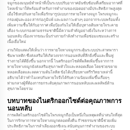
จมูกของมนุษย์ทำหน้าที่เป็นระบบปรับอากาศอันซับซ้อนที่เตรียมอากาศที่
ไหลเข้ามาให้พร้อมสำหรับการทำงานของปอดอย่างมีประสิทธิภาพสูงสุด
เมื่อใช้เทปกันหายใจเพื่อรักษารูปแบบการหายใจทางจมูก โพรงจมูกจะ
กรองฝุ่นละออง สารก่อภูมิแพ้ และมลภาวะต่างๆ ออกจากระบบพร้อมทั้ง
เพิ่มความชื้นให้กับอากาศ เพื่อป้องกันไม่ให้เยื่อบุทางเดินหายใจระคาย
เคือง ระบบกรองตามธรรมชาตินี้มีความสำคัญอย่างยิ่งในระหว่างการ
นอนหลับ เนื่องจากขณะนั้นร่างกายกำลังทำงานเพื่อซ่อมแซมและสร้าง
เนื้อเยื่อใหม่
งานวิจัยแสดงให้เห็นว่า การหายใจทางจมูกกระตุ้นระบบประสาทพารา
ซิมพาเทติก ซึ่งส่งเสริมให้เกิดวงจรการนอนหลับที่ลึกยิ่งขึ้นและฟื้นฟู
ร่างกายได้ดียิ่งขึ้น นอกจากนี้ ไนตริกออกไซด์ที่ผลิตเพิ่มขึ้นจากการ
หายใจทางจมูกยังส่งเสริมสุขภาพหัวใจและหลอดเลือด โดยช่วยขยาย
หลอดเลือดและลดความดันโลหิต ข้อได้เปรียบทางสรีรวิทยาเหล่านี้
อธิบายได้ว่าทำไมเทปกันหายใจจึงได้รับความนิยมเพิ่มขึ้นเรื่อยๆ
ท่ามกลางผู้ที่ต้องการยกระดับคุณภาพการนอนหลับและผลลัพธ์ด้าน
สุขภาพโดยรวม
บทบาทของไนตริกออกไซด์ต่อคุณภาพการ
นอนหลับ
การผลิตไนตริกออกไซด์ในโพรงจมูกถือเป็นหนึ่งในเหตุผลที่น่าสนใจที่สุด
ในการรักษาการหายใจทางจมูกตลอดทั้งคืน ก๊าซธรรมชาตินี้ช่วยเพิ่ม
ประสิทธิภาพในการลำเลียงออกซิเจน สนับสนุนการทำงานของระบบ