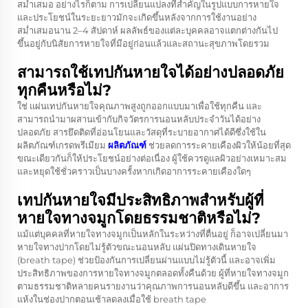
สม่ำเสมอ อย่างไรก็ตาม การเปลี่ยนแปลงที่สำคัญในรูปแบบการหายใจ
และประโยชน์ในระยะยาวมักจะเกิดขึ้นหลังจากการใช้งานอย่าง
สม่ำเสมอนาน 2–4 สัปดาห์ ผลลัพธ์ของแต่ละบุคคลอาจแตกต่างกันไป
ขึ้นอยู่กับนิสัยการหายใจที่มีอยู่ก่อนแล้วและสถานะสุขภาพโดยรวม
สามารถใช้เทปกันหายใจได้อย่างปลอดภัย
ทุกคืนหรือไม่?
ใช่ แผ่นเทปกันหายใจคุณภาพสูงถูกออกแบบมาเพื่อใช้ทุกคืน และ
สามารถนำมาผสานเข้ากับกิจวัตรการนอนหลับประจำวันได้อย่าง
ปลอดภัย สารยึดติดที่อ่อนโยนและวัสดุที่ระบายอากาศได้ดีซึ่งใช้ใน
ผลิตภัณฑ์เกรดพรีเมียม
ผลิตภัณฑ์
ช่วยลดการระคายเคืองผิวให้น้อยที่สุด
ขณะเดียวกันก็ให้ประโยชน์อย่างต่อเนื่อง ผู้ใช้ควรดูแลผิวอย่างเหมาะสม
และหยุดใช้ชั่วคราวเป็นบางครั้งหากเกิดอาการระคายเคืองใดๆ
เทปกันหายใจมีประสิทธิภาพสำหรับผู้ที่
หายใจทางจมูกโดยธรรมชาติหรือไม่?
แม้แต่บุคคลที่หายใจทางจมูกเป็นหลักในระหว่างที่ตื่นอยู่ ก็อาจเปลี่ยนมา
หายใจทางปากโดยไม่รู้ตัวขณะนอนหลับ แผ่นปิดทางเดินหายใจ
(breath tape) ช่วยป้องกันการเปลี่ยนผ่านแบบไม่รู้ตัวนี้ และอาจเพิ่ม
ประสิทธิภาพของการหายใจทางจมูกตลอดทั้งคืนด้วย ผู้ที่หายใจทางจมูก
ตามธรรมชาติหลายคนรายงานว่าคุณภาพการนอนหลับดีขึ้น และอาการ
แห้งในช่องปากตอนเช้าลดลงเมื่อใช้ breath tape