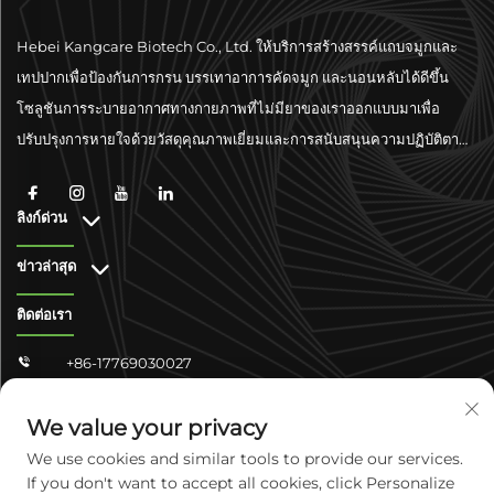
Hebei Kangcare Biotech Co., Ltd. ให้บริการสร้างสรรค์แถบจมูกและ
เทปปากเพื่อป้องกันการกรน บรรเทาอาการคัดจมูก และนอนหลับได้ดีขึ้น
โซลูชันการระบายอากาศทางกายภาพที่ไม่มียาของเราออกแบบมาเพื่อ
ปรับปรุงการหายใจด้วยวัสดุคุณภาพเยี่ยมและการสนับสนุนความปฏิบัติตาม
มาตรฐานระดับโลก
ลิงก์ด่วน
ข่าวล่าสุด
ติดต่อเรา
+86-17769030027

[email Protected]

We value your privacy
จงซาน ชางจวิน 4-304 เขตหยูหัว เมืองเสิ่นเจียจวง มณฑลเหอเป่ย
We use cookies and similar tools to provide our services.

ประเทศจีน
If you don't want to accept all cookies, click Personalize