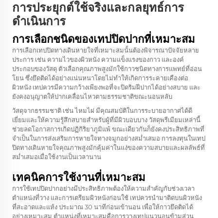
การประยุกต์ใช้จริงและกลยุทธ์การ
ดำเนินการ
การเลือกชนิดของเทปปิดปากที่เหมาะสม
การเลือกเทปปิดทางเดินหายใจที่เหมาะสมนั้นต้องพิจารณาปัจจัยหลาย
ประการ เช่น ความไวของผิวหนัง ความแข็งแรงของกาว และองค์
ประกอบของวัสดุ ตัวเลือกคุณภาพสูงมักใช้กาวชนิดทางการแพทย์ที่อ่อน
โยน ซึ่งยึดติดได้อย่างแน่นหนาโดยไม่ทำให้เกิดการระคายเคืองต่อ
ผิวหนัง เทปควรมีความกว้างเพียงพอที่จะปิดริมฝีปากได้อย่างสบาย และ
ยังคงอนุญาตให้ปากเคลื่อนไหวตามธรรมชาติขณะนอนหลับ
วัสดุจากธรรมชาติ เช่น ไหมไผ่ มีคุณสมบัติในการระบายอากาศได้ดี
เยี่ยมและให้ความรู้สึกสบายสำหรับผู้ที่มีผิวบอบบาง วัสดุพรีเมียมเหล่านี้
ช่วยลดโอกาสการเกิดปฏิกิริยาภูมิแพ้ ขณะเดียวกันก็ยังคงประสิทธิภาพที่
จำเป็นในการส่งเสริมการหายใจทางจมูกอย่างสม่ำเสมอ การลงทุนในเทป
ปิดทางเดินหายใจคุณภาพสูงมักคุ้มค่าในแง่ของความสบายและผลลัพธ์ที่
สม่ำเสมอเมื่อใช้งานเป็นเวลานาน
เทคนิคการใช้งานที่เหมาะสม
การใช้เทปปิดปากอย่างมีประสิทธิภาพต้องให้ความสำคัญกับช่วงเวลา
ตำแหน่งที่วาง และการเตรียมผิวหนังก่อนใช้ เทปควรนำมาติดบนผิวหนัง
ที่สะอาดและแห้ง ประมาณ 30 นาทีก่อนเข้านอน เพื่อให้กาวยึดติดได้
อย่างเหมาะสม ตำแหน่งที่เหมาะสมคือการวางเทปแนวนอนข้ามส่วน