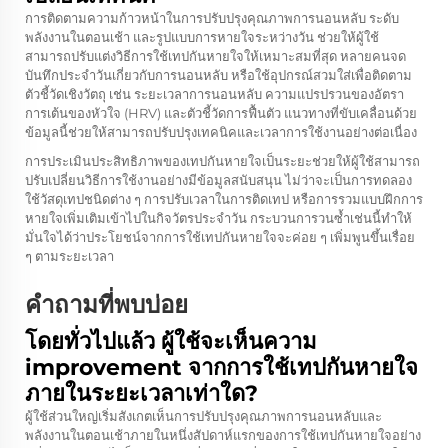
การติดตามความก้าวหน้าในการปรับปรุงคุณภาพการนอนหลับ ระดับ
พลังงานในตอนเช้า และรูปแบบการหายใจระหว่างวัน ช่วยให้ผู้ใช้
สามารถปรับแต่งวิธีการใช้เทปกันหายใจให้เหมาะสมที่สุด หลายคนจด
บันทึกประจำวันเกี่ยวกับการนอนหลับ หรือใช้อุปกรณ์สวมใส่เพื่อติดตาม
ตัวชี้วัดเชิงวัตถุ เช่น ระยะเวลาการนอนหลับ ความแปรปรวนของอัตรา
การเต้นของหัวใจ (HRV) และตัวชี้วัดการฟื้นตัว แนวทางที่ขับเคลื่อนด้วย
ข้อมูลนี้ช่วยให้สามารถปรับปรุงเทคนิคและเวลาการใช้งานอย่างต่อเนื่อง
การประเมินประสิทธิภาพของเทปกันหายใจเป็นระยะช่วยให้ผู้ใช้สามารถ
ปรับเปลี่ยนวิธีการใช้งานอย่างมีข้อมูลสนับสนุน ไม่ว่าจะเป็นการทดลอง
ใช้วัสดุเทปชนิดต่าง ๆ การปรับเวลาในการติดเทป หรือการรวมแบบฝึกการ
หายใจเพิ่มเติมเข้าไปในกิจวัตรประจำวัน กระบวนการวนซ้ำเช่นนี้ทำให้
มั่นใจได้ว่าประโยชน์จากการใช้เทปกันหายใจจะค่อย ๆ เพิ่มพูนขึ้นเรื่อย
ๆ ตามระยะเวลา
คำถามที่พบบ่อย
โดยทั่วไปแล้ว ผู้ใช้จะเห็นความ
improvement จากการใช้เทปกันหายใจ
ภายในระยะเวลาเท่าใด?
ผู้ใช้ส่วนใหญ่เริ่มสังเกตเห็นการปรับปรุงคุณภาพการนอนหลับและ
พลังงานในตอนเช้าภายในหนึ่งสัปดาห์แรกของการใช้เทปกันหายใจอย่าง