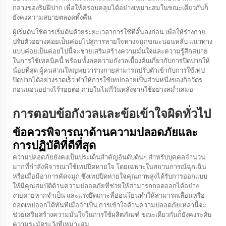
กลางของริมฝีปาก เพื่อให้ครอบคลุมได้อย่างเหมาะสมในขณะเดียวกันก็
ยังคงความสบายตลอดทั้งคืน
ผู้เริ่มต้นใช้ควรเริ่มต้นด้วยระยะเวลาการใช้ที่สั้นลงก่อน เพื่อให้ร่างกาย
ปรับตัวอย่างค่อยเป็นค่อยไปสู่การหายใจทางจมูกขณะนอนหลับ แนวทาง
แบบค่อยเป็นค่อยไปนี้จะช่วยเสริมสร้างความมั่นใจและความรู้สึกสบาย
ในการใช้เทคนิคนี้ พร้อมทั้งลดความกังวลเบื้องต้นเกี่ยวกับการปิดปากให้
น้อยที่สุด ผู้คนส่วนใหญ่พบว่าร่างกายสามารถปรับตัวเข้ากับการใช้เทป
ปิดปากได้อย่างรวดเร็ว ทำให้การใช้เทปกลายเป็นส่วนหนึ่งของกิจวัตร
ก่อนนอนอย่างไร้รอยต่อ ภายในไม่กี่วันหลังจากใช้อย่างสม่ำเสมอ
การตอบข้อกังวลและข้อเข้าใจผิดทั่วไป
ข้อควรพิจารณาด้านความปลอดภัยและ
การปฏิบัติที่ดีที่สุด
ความปลอดภัยยังคงเป็นประเด็นสำคัญอันดับต้นๆ สำหรับบุคคลจำนวน
มากที่กำลังพิจารณาใช้เทปปิดหายใจ โดยเฉพาะในสถานการณ์ฉุกเฉิน
หรือเมื่อมีอาการคัดจมูก ซึ่งเทปปิดหายใจคุณภาพสูงได้รับการออกแบบ
ให้มีคุณสมบัติด้านความปลอดภัยที่ช่วยให้สามารถถอดออกได้อย่าง
ง่ายดายหากจำเป็น และแรงยึดเกาะที่อ่อนโยนทำให้สามารถเลื่อนหรือ
ถอดเทปออกได้ทันทีเมื่อจำเป็น การเข้าใจด้านความปลอดภัยเหล่านี้จะ
ช่วยเสริมสร้างความมั่นใจในการใช้ผลิตภัณฑ์ ขณะเดียวกันก็ยังคงระดับ
ความระมัดระวังที่เหมาะสม