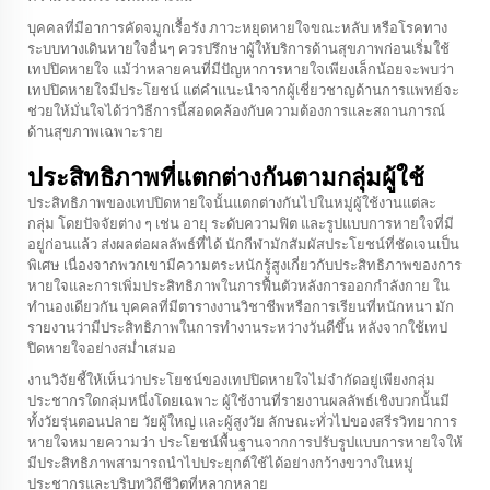
บุคคลที่มีอาการคัดจมูกเรื้อรัง ภาวะหยุดหายใจขณะหลับ หรือโรคทาง
ระบบทางเดินหายใจอื่นๆ ควรปรึกษาผู้ให้บริการด้านสุขภาพก่อนเริ่มใช้
เทปปิดหายใจ แม้ว่าหลายคนที่มีปัญหาการหายใจเพียงเล็กน้อยจะพบว่า
เทปปิดหายใจมีประโยชน์ แต่คำแนะนำจากผู้เชี่ยวชาญด้านการแพทย์จะ
ช่วยให้มั่นใจได้ว่าวิธีการนี้สอดคล้องกับความต้องการและสถานการณ์
ด้านสุขภาพเฉพาะราย
ประสิทธิภาพที่แตกต่างกันตามกลุ่มผู้ใช้
ประสิทธิภาพของเทปปิดหายใจนั้นแตกต่างกันไปในหมู่ผู้ใช้งานแต่ละ
กลุ่ม โดยปัจจัยต่าง ๆ เช่น อายุ ระดับความฟิต และรูปแบบการหายใจที่มี
อยู่ก่อนแล้ว ส่งผลต่อผลลัพธ์ที่ได้ นักกีฬามักสัมผัสประโยชน์ที่ชัดเจนเป็น
พิเศษ เนื่องจากพวกเขามีความตระหนักรู้สูงเกี่ยวกับประสิทธิภาพของการ
หายใจและการเพิ่มประสิทธิภาพในการฟื้นตัวหลังการออกกำลังกาย ใน
ทำนองเดียวกัน บุคคลที่มีตารางงานวิชาชีพหรือการเรียนที่หนักหนา มัก
รายงานว่ามีประสิทธิภาพในการทำงานระหว่างวันดีขึ้น หลังจากใช้เทป
ปิดหายใจอย่างสม่ำเสมอ
งานวิจัยชี้ให้เห็นว่าประโยชน์ของเทปปิดหายใจไม่จำกัดอยู่เพียงกลุ่ม
ประชากรใดกลุ่มหนึ่งโดยเฉพาะ ผู้ใช้งานที่รายงานผลลัพธ์เชิงบวกนั้นมี
ทั้งวัยรุ่นตอนปลาย วัยผู้ใหญ่ และผู้สูงวัย ลักษณะทั่วไปของสรีรวิทยาการ
หายใจหมายความว่า ประโยชน์พื้นฐานจากการปรับรูปแบบการหายใจให้
มีประสิทธิภาพสามารถนำไปประยุกต์ใช้ได้อย่างกว้างขวางในหมู่
ประชากรและบริบทวิถีชีวิตที่หลากหลาย