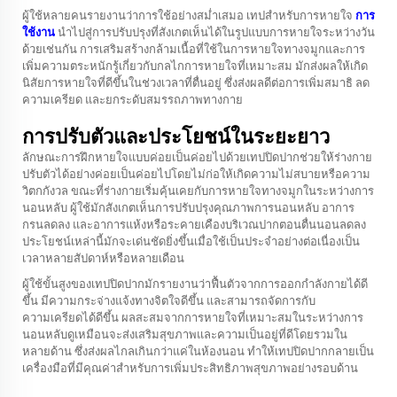
ผู้ใช้หลายคนรายงานว่าการใช้อย่างสม่ำเสมอ
เทปสำหรับการหายใจ
การ
ใช้งาน
นำไปสู่การปรับปรุงที่สังเกตเห็นได้ในรูปแบบการหายใจระหว่างวัน
ด้วยเช่นกัน การเสริมสร้างกล้ามเนื้อที่ใช้ในการหายใจทางจมูกและการ
เพิ่มความตระหนักรู้เกี่ยวกับกลไกการหายใจที่เหมาะสม มักส่งผลให้เกิด
นิสัยการหายใจที่ดีขึ้นในช่วงเวลาที่ตื่นอยู่ ซึ่งส่งผลดีต่อการเพิ่มสมาธิ ลด
ความเครียด และยกระดับสมรรถภาพทางกาย
การปรับตัวและประโยชน์ในระยะยาว
ลักษณะการฝึกหายใจแบบค่อยเป็นค่อยไปด้วยเทปปิดปากช่วยให้ร่างกาย
ปรับตัวได้อย่างค่อยเป็นค่อยไปโดยไม่ก่อให้เกิดความไม่สบายหรือความ
วิตกกังวล ขณะที่ร่างกายเริ่มคุ้นเคยกับการหายใจทางจมูกในระหว่างการ
นอนหลับ ผู้ใช้มักสังเกตเห็นการปรับปรุงคุณภาพการนอนหลับ อาการ
กรนลดลง และอาการแห้งหรือระคายเคืองบริเวณปากตอนตื่นนอนลดลง
ประโยชน์เหล่านี้มักจะเด่นชัดยิ่งขึ้นเมื่อใช้เป็นประจำอย่างต่อเนื่องเป็น
เวลาหลายสัปดาห์หรือหลายเดือน
ผู้ใช้ขั้นสูงของเทปปิดปากมักรายงานว่าฟื้นตัวจากการออกกำลังกายได้ดี
ขึ้น มีความกระจ่างแจ้งทางจิตใจดีขึ้น และสามารถจัดการกับ
ความเครียดได้ดีขึ้น ผลสะสมจากการหายใจที่เหมาะสมในระหว่างการ
นอนหลับดูเหมือนจะส่งเสริมสุขภาพและความเป็นอยู่ที่ดีโดยรวมใน
หลายด้าน ซึ่งส่งผลไกลเกินกว่าแค่ในห้องนอน ทำให้เทปปิดปากกลายเป็น
เครื่องมือที่มีคุณค่าสำหรับการเพิ่มประสิทธิภาพสุขภาพอย่างรอบด้าน