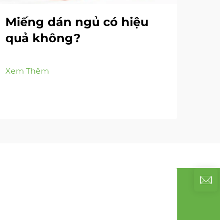
Miếng dán ngủ có hiệu
Tạ
quả không?
Ng
Dí
Ch
Xem Thêm
Xem