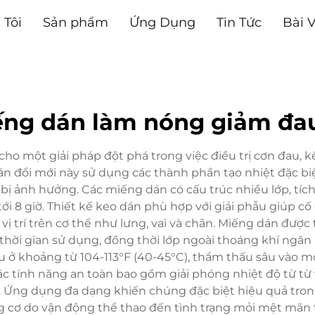
 Tôi
Sản phẩm
Ứng Dụng
Tin Tức
Bài V
ng dán làm nóng giảm đa
o một giải pháp đột phá trong việc điều trị cơn đau, kế
 đổi mới này sử dụng các thành phần tạo nhiệt đặc biệ
cơ bị ảnh hưởng. Các miếng dán có cấu trúc nhiều lớp, tí
i tới 8 giờ. Thiết kế keo dán phù hợp với giải phẫu giúp 
vị trí trên cơ thể như lưng, vai và chân. Miếng dán đư
t thời gian sử dụng, đồng thời lớp ngoài thoáng khí ngă
i ưu ở khoảng từ 104-113°F (40-45°C), thẩm thấu sâu vào
c tính năng an toàn bao gồm giải phóng nhiệt độ từ từ 
Ứng dụng đa dạng khiến chúng đặc biệt hiệu quả trong
g cơ do vận động thể thao đến tình trạng mỏi mệt mãn t