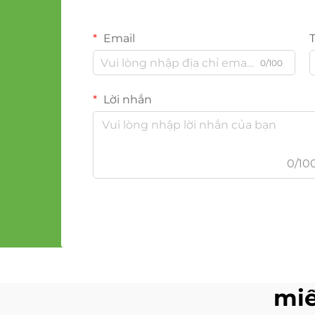
Email
0/100
Lời nhắn
0/10
miế