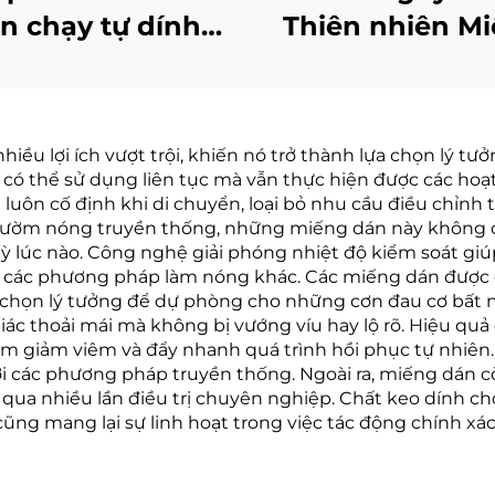
n chạy tự dính
Thiên nhiên M
ng dán vitamin
dán Thấm qua
ng năng lượng,
Chống thấm Nư
ng say rượu, cải
Ôn hòa trên 
u lợi ích vượt trội, khiến nó trở thành lựa chọn lý tưở
n giấc ngủ và tập
Miếng dán Vit
g có thể sử dụng liên tục mà vẫn thực hiện được các ho
trung
B12 cho Buổi s
uôn cố định khi di chuyển, loại bỏ nhu cầu điều chỉn
chườm nóng truyền thống, những miếng dán này không 
Tốt hơn
t kỳ lúc nào. Công nghệ giải phóng nhiệt độ kiểm soát gi
i các phương pháp làm nóng khác. Các miếng dán được đó
a chọn lý tưởng để dự phòng cho những cơn đau cơ bất 
iác thoải mái mà không bị vướng víu hay lộ rõ. Hiệu qu
giảm viêm và đẩy nhanh quá trình hồi phục tự nhiên. Th
ới các phương pháp truyền thống. Ngoài ra, miếng dán cò
ải qua nhiều lần điều trị chuyên nghiệp. Chất keo dính 
ũng mang lại sự linh hoạt trong việc tác động chính xác