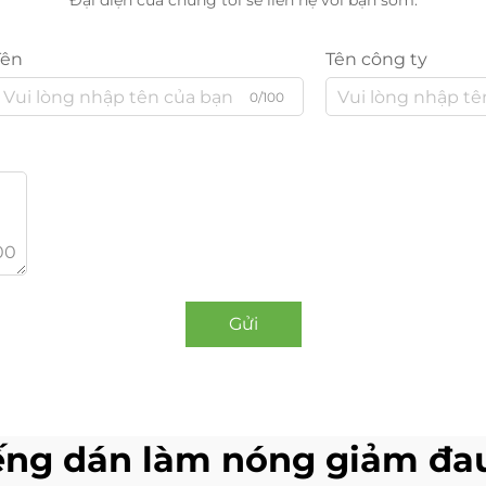
Đại diện của chúng tôi sẽ liên hệ với bạn sớm.
Tên
Tên công ty
0/100
00
Gửi
ng dán làm nóng giảm đa