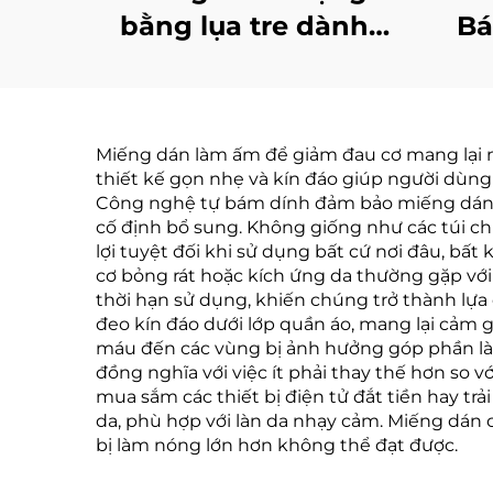
bằng lụa tre dành
Bá
cho việc ngủ, dải dán
miế
mũi giúp thở bằng
tă
mũi, dán môi đáng
chố
Miếng dán làm ấm để giảm đau cơ mang lại nhiề
yêu dành cho việc
thiệ
thiết kế gọn nhẹ và kín đáo giúp người dùn
ngủ
Công nghệ tự bám dính đảm bảo miếng dán l
cố định bổ sung. Không giống như các túi 
lợi tuyệt đối khi sử dụng bất cứ nơi đâu, bấ
cơ bỏng rát hoặc kích ứng da thường gặp vớ
thời hạn sử dụng, khiến chúng trở thành lự
đeo kín đáo dưới lớp quần áo, mang lại cảm g
máu đến các vùng bị ảnh hưởng góp phần làm 
đồng nghĩa với việc ít phải thay thế hơn so v
mua sắm các thiết bị điện tử đắt tiền hay tr
da, phù hợp với làn da nhạy cảm. Miếng dán c
bị làm nóng lớn hơn không thể đạt được.