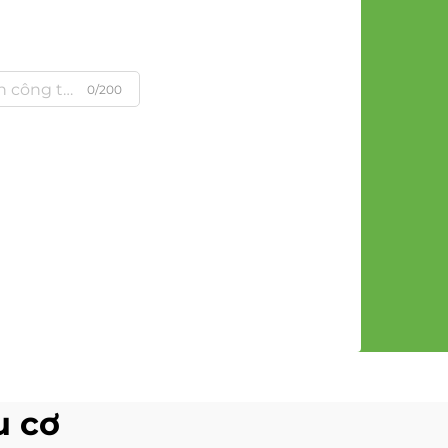
0/200
u cơ