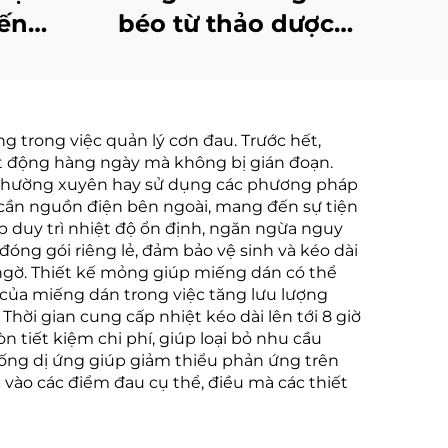
iếng
béo từ thảo dược
 Da
100% hiệu quả cao
ớc &
với nam châm
Da
ng trong việc quản lý cơn đau. Trước hết,
amin
ạt động hàng ngày mà không bị gián đoạn.
áng
h thường xuyên hay sử dụng các phương pháp
cần nguồn điện bên ngoài, mang đến sự tiện
úp duy trì nhiệt độ ổn định, ngăn ngừa nguy
ng gói riêng lẻ, đảm bảo vệ sinh và kéo dài
ngờ. Thiết kế mỏng giúp miếng dán có thể
ả của miếng dán trong việc tăng lưu lượng
ời gian cung cấp nhiệt kéo dài lên tới 8 giờ
n tiết kiệm chi phí, giúp loại bỏ nhu cầu
chống dị ứng giúp giảm thiểu phản ứng trên
 vào các điểm đau cụ thể, điều mà các thiết