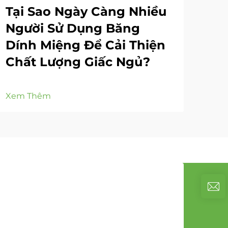
Tại Sao Ngày Càng Nhiều
Ta
Người Sử Dụng Băng
độ
Dính Miệng Để Cải Thiện
Chất Lượng Giấc Ngủ?
Xem
Xem Thêm