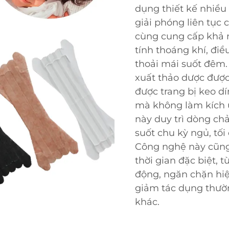
dụng thiết kế nhiều
giải phóng liên tục 
cùng cung cấp khả n
tính thoáng khí, điề
thoải mái suốt đêm.
xuất thảo dược được
được trang bị keo dí
mà không làm kích 
này duy trì dòng chả
suốt chu kỳ ngủ, tố
Công nghệ này cũng
thời gian đặc biệt, 
động, ngăn chặn hiệ
giảm tác dụng thườ
khác.