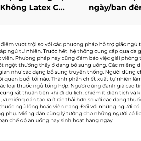
Không Latex Cải
ngày/ban đ
iện Chất Lượng
chống ngáy, t
c Ngủ Dải Miệng
thoáng khi ngủ 
 Ngủ Hỗ Trợ Hít
thể thao, chốn
điểm vượt trội so với các phương pháp hỗ trợ giấc ngủ
ở Bằng Mũi Tốt
& mồ hôi, keo 
p ngủ tự nhiên. Trước hết, hệ thống cung cấp qua da giú
Hơn
bền
 viên. Phương pháp này cũng đảm bảo việc giải phóng 
t ngột thường thấy ở dạng bổ sung uống. Các miếng dán
gian như các dạng bổ sung truyền thống. Người dùng chỉ
thói quen buổi tối nào. Thành phần chiết xuất tự nhiên
ác loại thuốc ngủ tổng hợp. Người dùng đánh giá cao tí
ũng rất thuận tiện khi đi du lịch, chiếm ít diện tích và
vì miếng dán tạo ra ít rác thải hơn so với các dạng thuố
huốc ngủ lỏng hoặc viên nang. Đối với những người có
 phụ. Miếng dán cũng lý tưởng cho những người có lịch
oạn chế độ ăn uống hay sinh hoạt hàng ngày.