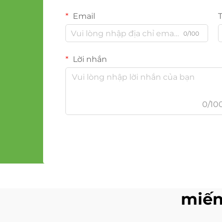
Email
0/100
Lời nhắn
0/10
miến