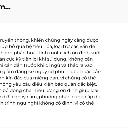
êm
hông
& tập
g dầu
 truyền thống, khiến chúng ngày càng được
dính
p bỏ qua hệ tiêu hóa, loại trừ các vấn đề
thành phần hoạt tính một cách ổn định suốt
 cực kỳ tiện lợi khi sử dụng, không cần
 cần dán trước khi đi ngủ và tháo ra vào
 làm giảm đáng kể nguy cơ phụ thuộc hoặc cảm
nh kín đáo của miếng dán, vì chúng có thể
 không yêu cầu điều kiện bảo quản đặc biệt.
c bổ đóng chai. Liều lượng ổn định giúp loại
 cơ địa nhạy cảm, phương pháp cung cấp dịu
 trình ngủ nghỉ không cố định, vì có thể