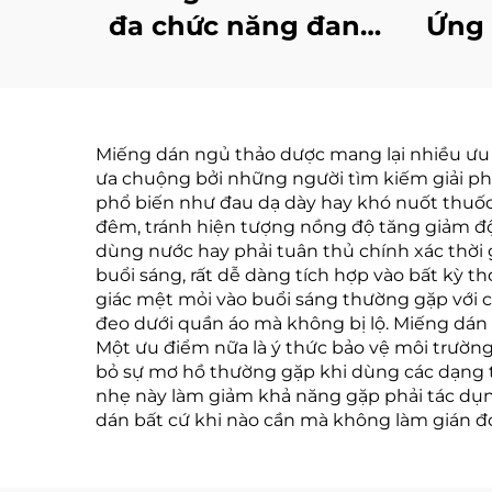
đa chức năng đang
Ứng 
bán chạy, cung cấp
Th
các vitamin cần thiết
Giấ
cho sức khỏe
Khi
Miếng dán ngủ thảo dược mang lại nhiều ưu 
Th
ưa chuộng bởi những người tìm kiếm giải phá
phổ biến như đau dạ dày hay khó nuốt thuốc
đêm, tránh hiện tượng nồng độ tăng giảm độ
dùng nước hay phải tuân thủ chính xác thời 
buổi sáng, rất dễ dàng tích hợp vào bất kỳ 
giác mệt mỏi vào buổi sáng thường gặp với c
đeo dưới quần áo mà không bị lộ. Miếng dán c
Một ưu điểm nữa là ý thức bảo vệ môi trường, 
bỏ sự mơ hồ thường gặp khi dùng các dạng t
nhẹ này làm giảm khả năng gặp phải tác dụng
dán bất cứ khi nào cần mà không làm gián đ