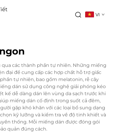
iết
VI
 ngon
g qua các thành phần tự nhiên. Những miếng
n đại để cung cấp các hợp chất hỗ trợ giấc
 phần tự nhiên, bao gồm melatonin, rễ cây
 miếng dán sử dụng công nghệ giải phóng kéo
iết kế dễ dàng dán lên vùng da sạch trước khi
 giúp miếng dán cố định trong suốt cả đêm,
gười gặp khó khăn với các loại bổ sung dạng
họn kỹ lưỡng và kiểm tra về độ tinh khiết và
truyền thống. Mỗi miếng dán được đóng gói
 bảo quản đúng cách.