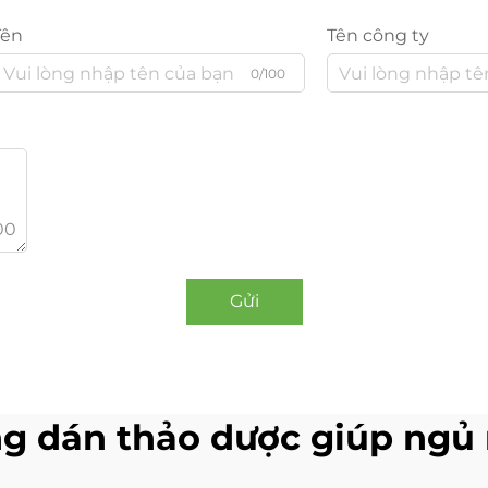
Tên
Tên công ty
0/100
00
Gửi
g dán thảo dược giúp ngủ