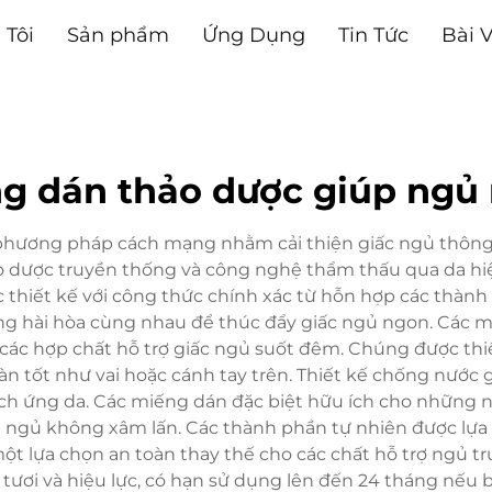
 Tôi
Sản phẩm
Ứng Dụng
Tin Tức
Bài V
g dán thảo dược giúp ngủ
phương pháp cách mạng nhằm cải thiện giấc ngủ thôn
ảo dược truyền thống và công nghệ thẩm thấu qua da hiệ
 thiết kế với công thức chính xác từ hỗn hợp các thành
 động hài hòa cùng nhau để thúc đẩy giấc ngủ ngon. Các
c các hợp chất hỗ trợ giấc ngủ suốt đêm. Chúng được th
hoàn tốt như vai hoặc cánh tay trên. Thiết kế chống nước
ích ứng da. Các miếng dán đặc biệt hữu ích cho những n
ngủ không xâm lấn. Các thành phần tự nhiên được lựa c
ột lựa chọn an toàn thay thế cho các chất hỗ trợ ngủ 
ộ tươi và hiệu lực, có hạn sử dụng lên đến 24 tháng nếu