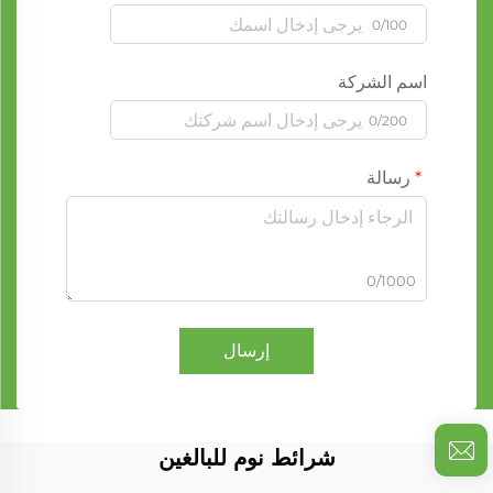
0/100
اسم الشركة
0/200
رسالة
0/1000
إرسال
شرائط نوم للبالغين