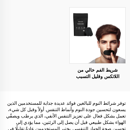
أنف للتنفس أثناء النوم،
طارد البعوض لتخفيف
شريط شفاه لطيف للنوم
الحشرات وإبعاد البعوض
شريط الفم خالي من
اللاتكس وقليل التسبب
بالحساسية لتحسين جودة
النوم، شريط الفم للنوم
لتنفس أنف أفضل
توفر شرائط النوم للبالغين فوائد عديدة جذابة للمستخدمين الذين
يسعون لتحسين جودة النوم وأنماط التنفس. أولاً وقبل كل شيء،
تعمل بشكل فعال على تعزيز التنفس الأنفي، الذي يرطب ويصفّي
الهواء بشكل طبيعي قبل أن يصل إلى الرئتين، مما يؤدي إلى
تحسين صحة الجهاز التنفسي. يختبر المستخدمون عادةً تقليلًا في