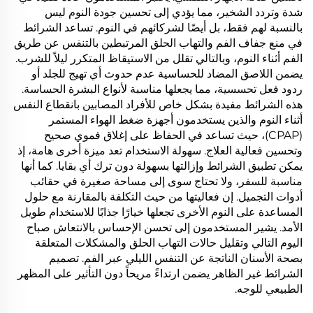
شدة وتردد الشخير، مما يؤدي إلى تحسين جودة النوم ليس
بالنسبة لهم فقط، بل أيضًا لشركائهم في النوم. تساعد الشرائط
في منع جفاف الفم والتهاب الحلق المرتبطين بالتنفس عن طريق
الفم أثناء النوم، وبالتالي تقلل من الاستيقاظ المتكرر ليلاً للشرب.
يضمن اللاصق المضاد للحساسية عدم حدوث أي تهيج للجلد أو
ردود فعل تحسسية، مما يجعلها مناسبة لأنواع البشرة الحساسة.
هذه الشرائط مفيدة بشكل خاص للأفراد المصابين بانقطاع النفس
أثناء النوم والذين يستخدمون أجهزة ضغط الهواء المستمر
(CPAP)، حيث تساعد في الحفاظ على إغلاق فموي صحيح
وتحسين فعالية العلاج. سهولة الاستخدام تعد ميزة أخرى هامة، إذ
يمكن تطبيق الشرائط وإزالتها بسهولة دون ترك أي بقايا. كما أنها
مناسبة للسفر، ولا تحتاج سوى إلى مساحة صغيرة في حقائب
أدوات التجميل. إن فعاليتها من حيث التكلفة بالمقارنة مع حلول
المساعدة على النوم الأخرى تجعلها خيارًا جذابًا للاستخدام طويل
الأمد. يشير المستخدمون إلى تحسن الإحساس بالانتعاش صباح
اليوم التالي وتقليل حالات التهاب الحلق والمشكلات المتعلقة
بصحة الأسنان الناتجة عن التنفس الليلي عبر الفم. تصميم
الشرائط غير الظاهر يضمن ارتداءً مريحاً دون التأثير على المظهر
الطبيعي للوجه.