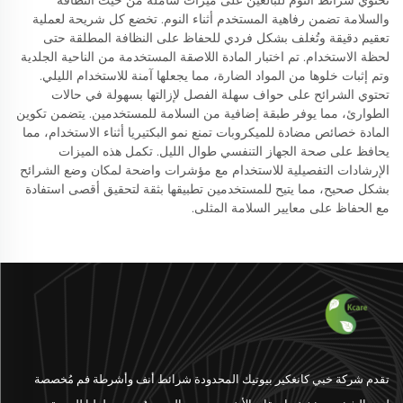
تحتوي شرائط النوم للبالغين على ميزات شاملة من حيث النظافة
والسلامة تضمن رفاهية المستخدم أثناء النوم. تخضع كل شريحة لعملية
تعقيم دقيقة وتُغلف بشكل فردي للحفاظ على النظافة المطلقة حتى
لحظة الاستخدام. تم اختبار المادة اللاصقة المستخدمة من الناحية الجلدية
وتم إثبات خلوها من المواد الضارة، مما يجعلها آمنة للاستخدام الليلي.
تحتوي الشرائح على حواف سهلة الفصل لإزالتها بسهولة في حالات
الطوارئ، مما يوفر طبقة إضافية من السلامة للمستخدمين. يتضمن تكوين
المادة خصائص مضادة للميكروبات تمنع نمو البكتيريا أثناء الاستخدام، مما
يحافظ على صحة الجهاز التنفسي طوال الليل. تكمل هذه الميزات
الإرشادات التفصيلية للاستخدام مع مؤشرات واضحة لمكان وضع الشرائح
بشكل صحيح، مما يتيح للمستخدمين تطبيقها بثقة لتحقيق أقصى استفادة
مع الحفاظ على معايير السلامة المثلى.
تقدم شركة خبي كانغكير بيوتيك المحدودة شرائط أنف وأشرطة فم مُخصصة