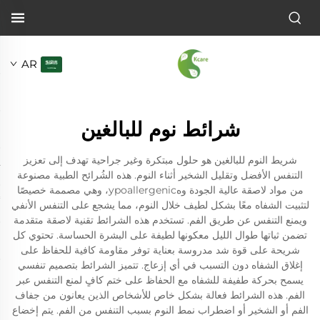
AR
شرائط نوم للبالغين
شريط النوم للبالغين هو حلول مبتكرة وغير جراحية تهدف إلى تعزيز
التنفس الأفضل وتقليل الشخير أثناء النوم. هذه الشُرائح الطبية مصنوعة
من مواد لاصقة عالية الجودة وهypoallergenic، وهي مصممة خصيصًا
لتثبيت الشفاه معًا بشكل لطيف خلال النوم، مما يشجع على التنفس الأنفي
ويمنع التنفس عن طريق الفم. تستخدم هذه الشرائط تقنية لاصقة متقدمة
تضمن ثباتها طوال الليل معكونها لطيفة على البشرة الحساسة. تحتوي كل
شريحة على قوة شد مدروسة بعناية توفر مقاومة كافية للحفاظ على
إغلاق الشفاه دون التسبب في أي إزعاج. تتميز الشرائط بتصميم تنفسي
يسمح بحركة طفيفة للشفاه مع الحفاظ على ختم كافٍ لمنع التنفس عبر
الفم. هذه الشرائط فعالة بشكل خاص للأشخاص الذين يعانون من جفاف
الفم أو الشخير أو اضطراب نمط النوم بسبب التنفس من الفم. يتم إخضاع